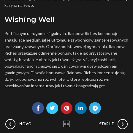
kasyna na żywo.
Wishing Well
Pod licznym usługom osiągalnych, Rainbow Riches komponuje
angażujące medium, jakie utrzymuje zawodników zainteresowanych
oraz zaangażowanych. Oprócz podstawowej ogłoszenia, Rainbow
Riches przekazuje odmienne bonusy, takie jak przystosowane
wpłaty, bezpłatne obroty jak i również gratyfikacyj cashback,
pozwalając fanom cieszyć się zróżnicowanym doświadczeniem
gamingowym. Filozofia bonusowa Rainbow Riches koncentruje się
dzięki proponowaniu różnych ofert, które replikują różnym
oczekiwaniom internautów jak i również nagradzają grę.
NOVO
STARIJE