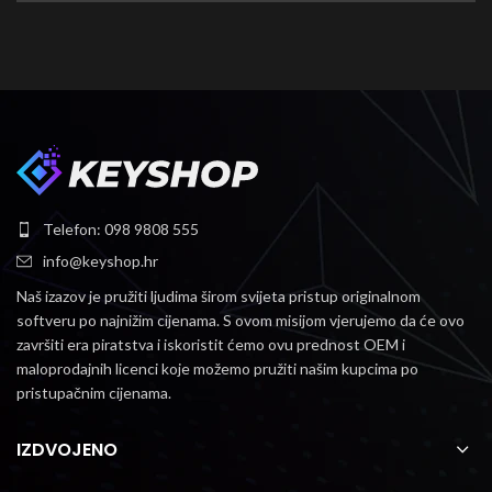
Telefon: 098 9808 555
info@keyshop.hr
Naš izazov je pružiti ljudima širom svijeta pristup originalnom
softveru po najnižim cijenama.
S ovom misijom vjerujemo da će ovo
završiti era piratstva i iskoristit ćemo ovu prednost OEM i
maloprodajnih licenci koje možemo pružiti našim kupcima po
pristupačnim cijenama.
IZDVOJENO