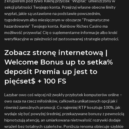
z krupierem pod żywo Kliknij przycisk “Wypłać” umieszczony w
sekcji płatności Twojego konta. Przejrzyj własne obecne limity
wypłat, jakie są ustawione na podstawie powszednim,
tygodniowym albo miesięcznym w obszarze “Pragmatyczne
hazardowanie” Twojego konta. Rainbow Riches Casino ma
możliwość przywołać Cię o suplementarne informacje albo kroki
weryfikacyjne w zależności od zastosowanej strategie płatności.
Zobacz stronę internetową |
Welcome Bonus up to setka%
deposit Premia up jest to
pięćset$ + 100 FS
Lazybar owo coś więcej niż zwykły przybytek komputerów online –
owo oaza na rzecz miłośników, całkowita unikatowych opcji jak i
również zamożnych promocji. Co najmniej RTP kosztuje 100%, jak
wydaje się być powyżej średniej, przekazywane bonusy z pewnością
hipnotyzują atencję, an umiarkowana nietrwałość rozrywki dodaje
wrażeń bez totalnych szaleństw. Poniższa renoma obiecuje szybkie