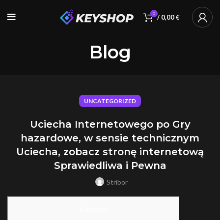
0
/
0,00
€
Blog
UNCATEGORIZED
Uciecha Internetowego po Gry
hazardowe, w sensie technicznym
Uciecha, zobacz stronę internetową
Sprawiedliwa i Pewna
Stribor
Content