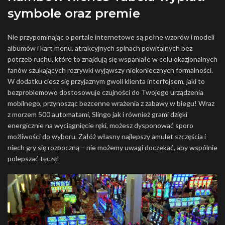
symbole oraz premie
Nie przypominając o portale internetowe są pełne wzorów i modeli
albumów i kart menu. atrakcyjnych spinach powitalnych bez
potrzeb ruchu, które to znajdują się wspaniałe w celu okazjonalnych
fanów szukających rozrywki wyjąwszy niekoniecznych formalności.
W dodatku ciesz się przyjaznym gwoli klienta interfejsem, jaki to
bezproblemowo dostosowuje czujności do Twojego urządzenia
mobilnego, przynosząc bezcenne wrażenia z zabawy w biegu! Wraz
z morzem 500 automatami, Slingo jak i również grami dzięki
energicznie na wyciągnięcie ręki, możesz dysponować sporo
możliwości do wyboru. Załóż własny najlepszy amulet szczęścia i
niech gry się rozpoczną – nie możemy uwagi doczekać, aby wspólnie
polepszać tęczę!