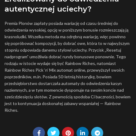
autentycznej uciechy?
Premia Plonów zapłaty posiada wariację od czasu średniej do
odwiedzenia wysokiej, opcję w poniższym bonusie rozmieszczają ją
krasnoludki. Wszelka metoda ma odrębną wariację, więc powinno
się popróbować kompozycji, by dobrać owe, która to w najwyższym
stopniu odpowiada danemu stylowi uciechy. Przycisk „Resetuj
nadprogram” umożliwia dobrać rundy bonusowe ponownie. Tego
rodzaju w istocie wydaje się być Rainbow Riches, natomiast
Rainbow Riches Pick ‘n’ Mix automat online, przewyższył swoich
poprzedników, m.in. Posiada 50-letnią historyjkę, bowiem
przedsiębiorstwo dostarczała automaty do odwiedzenia kasyn
naziemnych, a w tym momencie dysponuje na swoim koncie nad
sześcdziesięciu slotów. Z pewnością spodoba Ci baczności, bowiem
jest to kontynuacja doskonałej zabawy wspaniałej — Rainbow
Riches.