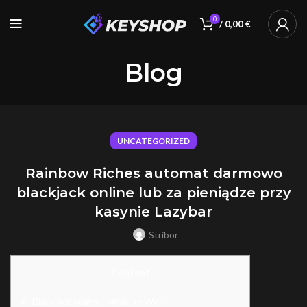
0
/
0,00
€
Blog
UNCATEGORIZED
Rainbow Riches automat darmowo
blackjack online lub za pieniądze przy
kasynie Lazybar
Stribor
Content
Blackjack online | Wishing Well