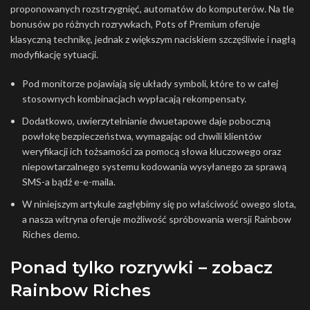
proponowanych rozstrzygnięć, automatów do komputerów. Na tle
bonusów po różnych rozrywkach, Pots of Premium oferuje
klasyczną technikę, jednak z większym naciskiem szczęśliwie i nagłą
modyfikację sytuacji.
Pod monitorze pojawiają się układy symboli, które to w całej
stosownych kombinacjach wypłacają rekompensaty.
Dodatkowo, uwierzytelnianie dwuetapowe daje poboczną
powłokę bezpieczeństwa, wymagając od chwili klientów
weryfikacji ich tożsamości za pomocą słowa kluczowego oraz
niepowtarzalnego systemu kodowania wysyłanego za sprawą
SMS-a bądź e-e-maila.
W niniejszym artykule zagłębimy się po właściwość owego slota,
a nasza witryna oferuje możliwość spróbowania wersji Rainbow
Riches demo.
Ponad tylko rozrywki – zobacz
Rainbow Riches