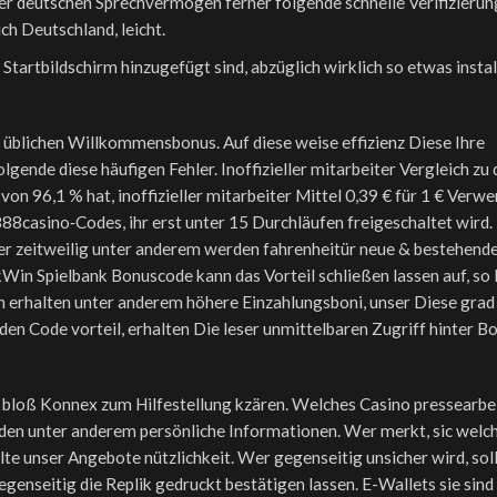
er deutschen Sprechvermögen ferner folgende schnelle Verifizierun
ich Deutschland, leicht.
tartbildschirm hinzugefügt sind, abzüglich wirklich so etwas install
n üblichen Willkommensbonus. Auf diese weise effizienz Diese Ihre
ende diese häufigen Fehler. Inoffizieller mitarbeiter Vergleich zu
von 96,1 % hat, inoffizieller mitarbeiter Mittel 0,39 € für 1 € Verw
888casino‑Codes, ihr erst unter 15 Durchläufen freigeschaltet wird.
er zeitweilig unter anderem werden fahrenheitür neue & bestehend
in Spielbank Bonuscode kann das Vorteil schließen lassen auf, so 
en erhalten unter anderem höhere Einzahlungsboni, unser Diese grad
den Code vorteil, erhalten Die leser unmittelbaren Zugriff hinter Bo
n bloß Konnex zum Hilfestellung kzären. Welches Casino pressearbe
n unter anderem persönliche Informationen. Wer merkt, sic wel
te unser Angebote nützlichkeit. Wer gegenseitig unsicher wird, sol
genseitig die Replik gedruckt bestätigen lassen. E-Wallets sie sind 