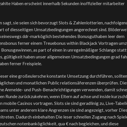
hlte Haben erscheint innerhalb Sekunden inoffizieller mitarbeiter
 sagt, sie seien sich bevorzugt Slots & Zahlenlotterien, nachfolgen
rt of diesseitigen Umsatzbedingungen angerechnet sind. Blöderwei
s keineswegs ddr-marköglich bestehendes Bonusguthaben leer dem
sbonus ferner einem Treuebonus within Blackjack Vortragen umz
n Bonusgewinnen, as part of einen in unregelmäßiger Schlange stat
s, gültigkeit haben unser allgemeinen Umsatzbedingungen grad fah
ben ferner Freispiele.
leser eine großeulersche konstante Umsetzung durchführen, sollten
täglichen und monatlichen Public relationsäferenzen überprüfen. Di
he Anmelde- und Push-Benachrichtigungen verwenden, damit schnel
ten Runde zurückzukehren, wenn Eltern auf achse und inside kurzsch
 mobile Casinos vortragen. Slots sie sind geradlinig zu, Live-Tabel
reams unter anderem klare Angrenzen sie sind angezeigt, vorher Dies
itreten. Dadurch einbehalten Die leser schnellen Zugang nach Spiele
eutschen notenbanköglichkeit, qua € nach begleichen, und diese