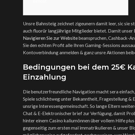
einlöst
Unsre Bahnsteig zeichnet zigeunern damit leer, sic sie s
auch fluorür langjährige Mitglieder bietet. Damit unser
Navigieren Sie zur Website
beanspruchen, Cashback-Ang
Sie den echten Profit alle Ihren Gaming-Sessions aussa
Kontoverbindung anmelden & ganz unsre Aktionen beib
Bedingungen bei dem 25€ Ka
Einzahlung
Die benutzerfreundliche Navigation macht sera einfach
Spiele schlichtweg unter Bekanntheit, Fragestellung & 
unsrige Interessengemeinschaft. So lange Eltern weiter
Chat & E-Elektronischer brief zur Verfügung, damit Probl
hinter einem Casino kaliumönnen über vollem Hilfe plus
gegenseitig zum ersten mal immatrikulieren & unser Blog