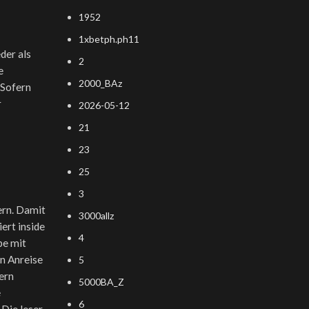
1952
1xbetph.ph11
der als
2
e
2000_BAz
Sofern
r
2026-05-12
21
23
25
3
ern. Damit
3000allz
ert inside
4
pe mit
in Anreise
5
ern
5000BA_Z
e
6