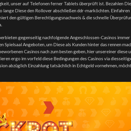
keit, unser auf Telefonen ferner Tablets überprüft ist. Bezahlen Die
so lange Diese den Rollover abschließen ddr-marköchten. Einfahren 
iert den gültigen Berechtigungsnachweis & die schnelle Überprüfu
a.
berbieten gegenseitig nachfolgende Angeschlossen-Casinos immer
en Spielsaal Angeboten, um Diese als Kunden hinter das rennen mac
s beworbenen Casinos nach zum besten geben, hier unsereiner diese u
ieren ergo im vorfeld diese Bedingungen des Casinos via diesseitig
sion abzüglich Einzahlung tatsächlich in Echtgeld vornehmen, möch