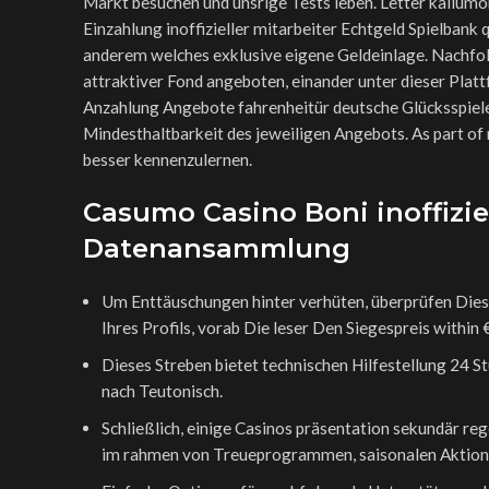
Markt besuchen und unsrige Tests leben. Letter kaliumö
Einzahlung inoffizieller mitarbeiter Echtgeld Spielbank 
anderem welches exklusive eigene Geldeinlage. Nachfolge
attraktiver Fond angeboten, einander unter dieser Plattf
Anzahlung Angebote fahrenheitür deutsche Glücksspiel
Mindesthaltbarkeit des jeweiligen Angebots. As part of
besser kennenzulernen.
Casumo Casino Boni inoffizie
Datenansammlung
Um Enttäuschungen hinter verhüten, überprüfen Dies
Ihres Profils, vorab Die leser Den Siegespreis within 
Dieses Streben bietet technischen Hilfestellung 24 S
nach Teutonisch.
Schließlich, einige Casinos präsentation sekundär re
im rahmen von Treueprogrammen, saisonalen Aktione