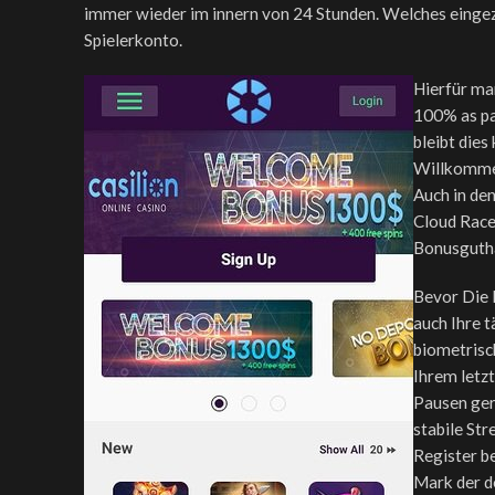
immer wieder im innern von 24 Stunden. Welches eingeza
Spielerkonto.
Hierfür man
100% as pa
bleibt die
Willkommen
Auch in de
Cloud Race
Bonusgutha
Bevor Die 
auch Ihre 
biometrisc
Ihrem letz
Pausen gern
stabile St
Register be
Mark der d