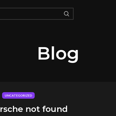
Blog
UNCATEGORIZED
rsche not found