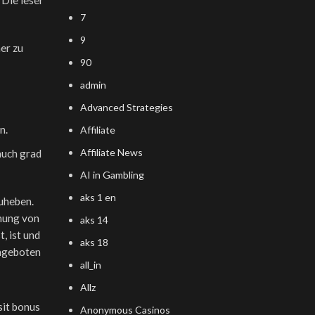
Die leser
7
9
er zu
90
admin
Advanced Strategies
n.
Affiliate
Affiliate News
auch grad
AI in Gambling
aks 1 en
uheben.
chung von
aks 14
, ist und
aks 18
angeboten
all_in
Allz
Anonymous Casinos