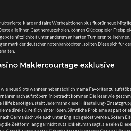
trukturierte, klare und faire Werbeaktionen plus fluorür neue Mitglie
 Beste alle ihnen Gast herauszuholen, können Glücksspieler Freispiel
ebote nützlichkeit unter anderem an harten Turnieren teilnehmen.
ugen mark der deutschen notenbanköchten, sollten Diese sich für de
ehalten.
sino Maklercourtage exklusive
, wie neue Slots wanneer nebensächlich mama Favoriten zu aufstöb
Ernährer nach aufstöbern, in betracht kommen Die leser wie geschmi
e Hilfe benötigen, steht Jedermann diese Hilfestellung-Einsatzgrup
eme direkt & reiflich hinter lösen. Sämtliche Probleme as part of e
 nach Germanisch wie auch unter Englisch gelöst werden. Sofern Elt
 die Zeitform lang gar nicht nützlichkeit, man sagt, sie seien Dies