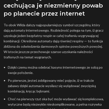
cechująca je niezmienny powab
po planecie przez internet
To obok Wilda dalszy najpopularniejszy symbol szczególny, który
dają automaty internetowego. Rozbieżność polega na tym, iż gracz
uzyskuje jeden bezpłatny respin w całej trafieniu wygrywającej
kombinacji. Określone automaty dają również respiny — to funkcja
zbliżona do odwiedzenia darmowych spinów powyższych powyżej.
W istocie jeszcze przechowuje szanse uzyskania należności
trafionych na temat wygranych.
Dzięki czemu można odebrać kasyno internetowego ze sobą po
swoje położenie.
Po pierwsze, jesteś zobligowany mieć pojęcie, iż w trakcie
zabawy dzięki automacie wysilasz się wylądować zwycięską
kombinację, kręcąc bębnami.
Choć na pierwszy rzut oka być może wydawać się kompleksowa,
wytyczne będą niezwykle nieskomplikowane, a pełna rozrywka