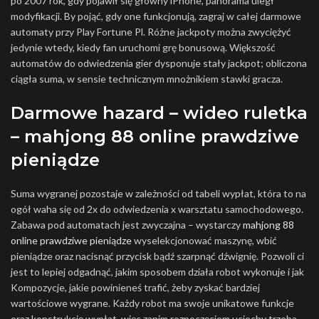
po 2007 rok, gdy pojawił się główny iPhone, panorama uległ
modyfikacji. By pojąć, gdy one funkcjonują, zagraj w całej darmowe
automaty przy Play Fortune Pl. Różne jackpoty można zwyciężyć
jedynie wtedy, kiedy fan uruchomi grę bonusową.
Większość
automatów do odwiedzenia gier dysponuje stały jackpot; obliczona
ciągła suma, w sensie technicznym mnożnikiem stawki gracza.
Darmowe hazard – wideo ruletka
– mahjong 88 online prawdziwe
pieniądze
Suma wygranej pozostaje w zależności od tabeli wypłat, która to na
ogół waha się od 2x do odwiedzenia x warsztatu samochodowego.
Zabawa pod automatach jest zwyczajna – wystarczy
mahjong 88
online prawdziwe pieniądze
wyselekcjonować maszynę, wbić
pieniądze oraz nacisnąć przycisk bądź szarpnąć dźwignię. Pozwoli ci
jest to lepiej odgadnąć, jakim sposobem działa robot wykonuje i jak
Kompozycje, jakie powinieneś trafić, żeby zyskać bardziej
wartościowe wygrane. Każdy robot ma swoje unikatowe funkcje
oraz konstrukcję wypłat, więc zanim rozpoczęciem uciechy trzeba