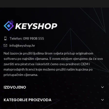
Telefon: 098 9808 555
info@keyshop.hr
Naš izazov je pružiti ljudima širom svijeta pristup originalnom
softveru po najnižim cijenama.
S ovom misijom vjerujemo da će ovo
završiti era piratstva i iskoristit ćemo ovu prednost OEM i
maloprodajnih licenci koje možemo pružiti našim kupcima po
pristupačnim cijenama.
IZDVOJENO
KATEGORIJE PROIZVODA