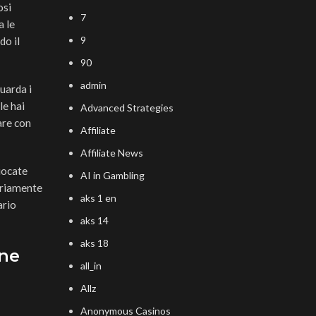
osi
7
a le
9
do il
90
admin
uarda i
le hai
Advanced Strategies
are con
Affiliate
Affiliate News
iocate
AI in Gambling
nariamente
aks 1 en
ario
aks 14
aks 18
one
all_in
Allz
Anonymous Casinos