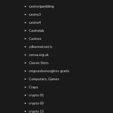
casino/gambling
casino3
casino4
Casinolab
Casinos
cdkennel.net b
censa.org.uk
Classic Slots
cmgv.esbonosgiros-gratis
Computers, Games
Craps
crypto 01
crypto 05
crypto 15