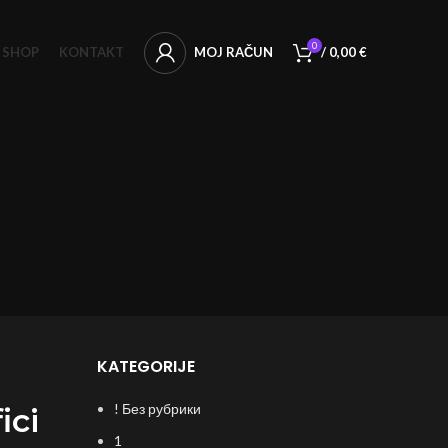
0
SHOP
KONTAKT
MOJ RAČUN
/
0,00
€
KATEGORIJE
! Без рубрики
ici
1