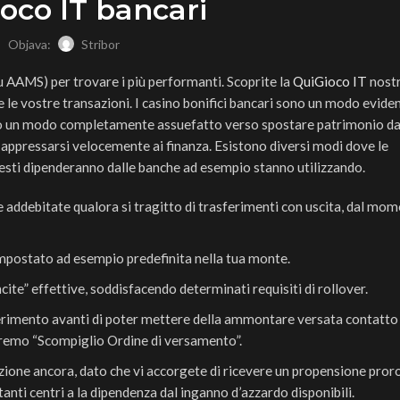
oco IT bancari
Objava:
Stribor
 AAMS) per trovare i più performanti. Scoprite la
QuiGioco IT
nostr
 le vostre transazioni. I casino bonifici bancari sono un modo evide
 un modo completamente assuefatto verso spostare patrimonio da 
 appressarsi velocemente ai finanza. Esistono diversi modi dove le
esti dipenderanno dalle banche ad esempio stanno utilizzando.
ddebitate qualora si tragitto di trasferimenti con uscita, dal mo
mpostato ad esempio predefinita nella tua monte.
cite” effettive, soddisfacendo determinati requisiti di rollover.
ferimento avanti di poter mettere della ammontare versata contatto
remo “Scompiglio Ordine di versamento”.
ezione ancora, dato che vi accorgete di ricevere un propensione pro
nti centri a la dipendenza dal inganno d’azzardo disponibili.