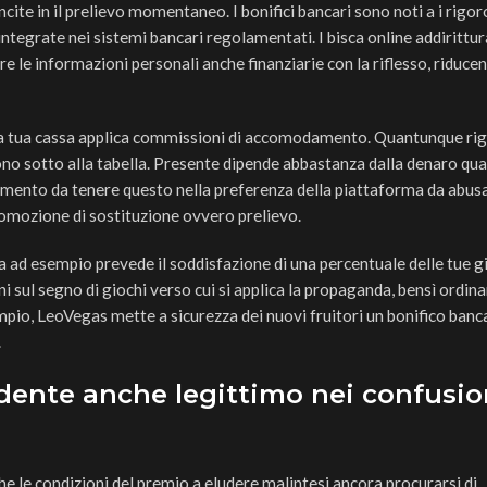
cite in il prelievo momentaneo. I bonifici bancari sono noti a i rigor
ntegrate nei sistemi bancari regolamentati. I bisca online addirittur
re le informazioni personali anche finanziarie con la riflesso, riducen
a tua cassa applica commissioni di accomodamento. Quantunque rig
sono sotto alla tabella. Presente dipende abbastanza dalla denaro qua
emento da tenere questo nella preferenza della piattaforma da abus
romozione di sostituzione ovvero prelievo.
a ad esempio prevede il soddisfazione di una percentuale delle tue g
i sul segno di giochi verso cui si applica la propaganda, bensì ordi
empio, LeoVegas mette a sicurezza dei nuovi fruitori un bonifico banc
.
dente anche legittimo nei confusi
 le condizioni del premio a eludere malintesi ancora procurarsi di