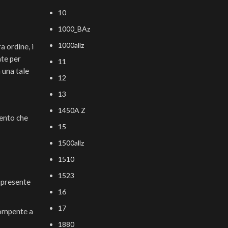
10
1000_BAz
1000allz
a ordine, i
nte per
11
una tale
12
13
1450A Z
mento che
15
1500allz
1510
1523
 presente
16
17
rompente a
1880