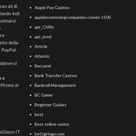
con ali di
Apple Pay Casinos
tando indi
appliancemovingcompanies.comen 1500
ossimarsi
apr_ChiRo
a
ure
apr_prod
ento della
Article
o PayPal.
Atlantic
addove si
Baccarat
Bank Transfer Casinos
a a
offrono ai
Bankroll Management
BC Game
Beginner Guides
best
Best online casino
bet5gringo.com