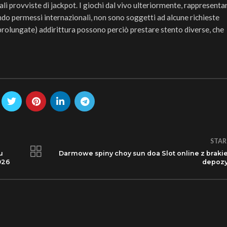
li provviste di jackpot. I giochi dal vivo ulteriormente, rappresent
ndo permessi internazionali, non sono soggetti ad alcune richieste
e prolungate) addirittura possono perciò prestare stento diverse, che
STAR
u
Darmowe spiny choy sun doa Slot online z brak
026
depoz