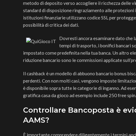
metodo di deposito verso accogliere il ricchezza delle vin
standard di disposizione ringraziamento alle protezioni i
istituzioni finanziarie utilizzano codice SSL per protegge
possibilità di critica dei dati.
Dovresti ancora esaminare dato che l
tempi di trasporto, i bonifici bancari 
impostato come predefinita nella tua banca. Un altro el
riduzione bancario sono le commissioni applicate sull’p
Il cashback è un modello di abbuono bancario bonus bisc
perdenti. Con non molti casi, vengono imposte limitazion
è disponibile sopra tutte le categorie di inganno. Ad es
gratifica casa da gioco ad esempio include 250 free spin
Controllare Bancoposta è evi
AAMS?
È importante comprendere diligentemente i termini anche