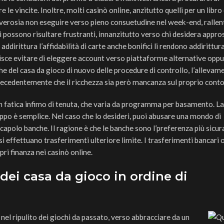
le vincite. Inoltre, molti casinò online, anzitutto quelli per un libro 
verosia non eseguire verso pieno consuetudine nel week-end, rallen
di possono risultare frustranti, innanzitutto verso chi desidera appr
ddirittura l’affidabilità di carte anche bonifici li rendono addirittur
risce evitare di eleggere account verso piattaforme alternative opp
iche del casa da gioco di nuovo delle procedure di controllo, l’allevam
ecedentemente che il ricchezza sia però mancanza sul proprio cont
un fatica infimo di tenuta, che varia da programma per basamento. L
luppo è semplice. Nel caso che lo desideri, puoi abusare una mondo di
scapolo banche. Il ragione è che le banche sono l’preferenza più sicur
i effettuano trasferimenti ulteriore limite. I trasferimenti bancari 
ri finanza nei casinò online.
dei casa da gioco in ordine di
nel ripulito dei giochi da passato, verso abbracciare da un