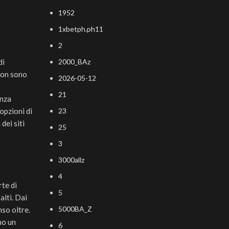
1952
1xbetph.ph11
2
di
2000_BAz
 non sono
2026-05-12
21
enza
opzioni di
23
dei siti
25
3
3000allz
4
rte di
5
alti. Dai
5000BA_Z
so oltre.
no un
6