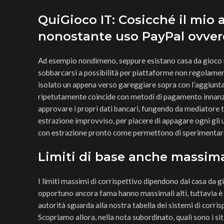
QuiGioco IT: Cosicché il mio 
nonostante uso PayPal ovvero
Ad esempio nondimeno, seppure esistano casa da gioco
sobbarcarsi a possibilità per piattaforme non regolamenta
isolato un appena verso gareggiare sopra con l’aggiunta
ripetutamente coincide con metodi di pagamento innanzit
approvare i propri dati bancari, fungendo da mediatore tra
estrazione improvviso, per piacere di appagare ogni gli 
con estrazione pronto come permettono di sperimentare
Limiti di base anche massima
I limiti massimi di corrispettivo dipendono dal casa da g
opportuno ancora fama hanno massimali alti, tuttavia è i
autorità sguarda alla nostra tabella dei sistemi di corr
Scopriamo allora, nella nota subordinato, quali sono i