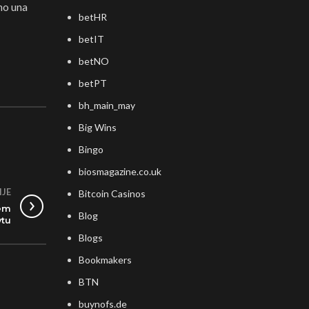
ano una
betHR
betIT
betNO
betPT
bh_main_may
Big Wins
Bingo
biosmagazine.co.uk
IJE
Bitcoin Casinos
iem
Blog
ytu
Blogs
Bookmakers
BTN
buynofs.de