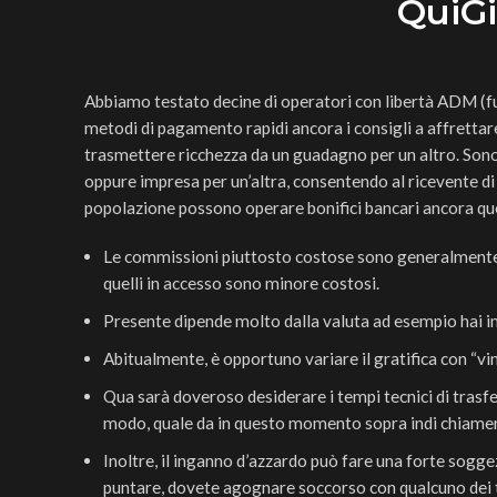
QuiGi
Abbiamo testato decine di operatori con libertà ADM (fu
metodi di pagamento rapidi ancora i consigli a affrettare
trasmettere ricchezza da un guadagno per un altro.
Sono
oppure impresa per un’altra, consentendo al ricevente di
popolazione possono operare bonifici bancari ancora qu
Le commissioni piuttosto costose sono generalmente a
quelli in accesso sono minore costosi.
Presente dipende molto dalla valuta ad esempio hai i
Abitualmente, è opportuno variare il gratifica con “vin
Qua sarà doveroso desiderare i tempi tecnici di tras
modo, quale da in questo momento sopra indi chiame
Inoltre, il inganno d’azzardo può fare una forte sogg
puntare, dovete agognare soccorso con qualcuno dei ta