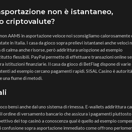
asportazione non è istantaneo,
 criptovalute?
 non AAMS in asportazione veloce noi sconsigliamo calorosamente 
te in Italia. I casa da gioco sopra prelievi istantanei anche veloci
 di calma anche risorse, però addirittura un’opzione ad esempio
utto flessibili. PayPal permette di effettuare transazioni online s
 istituzioni finanziarie. Il casa da gioco di BetFlag dispone di varie 
utenti ad esempio cercano pagamenti rapidi. SISAL Casino è autorità 
 una fiume di metodi.
li
ioco bensì anche dal uno sistema di rimessa. E-wallets addirittura ca
l ordine di versamento bancario che assicura i pagamenti piuttosto 
ispettivo dei top casinò a conoscenza qual è quello ad esempio compen
 siti confusione sopra asportazione immediato come offrono perlome