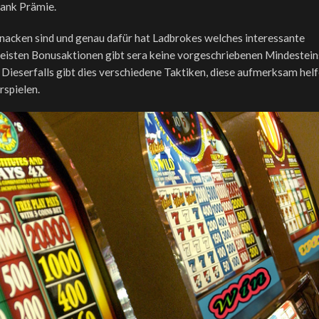
bank Prämie.
nacken sind und genau dafür hat Ladbrokes welches interessante
sten Bonusaktionen gibt sera keine vorgeschriebenen Mindestein
 Dieserfalls gibt dies verschiedene Taktiken, diese aufmerksam hel
spielen.