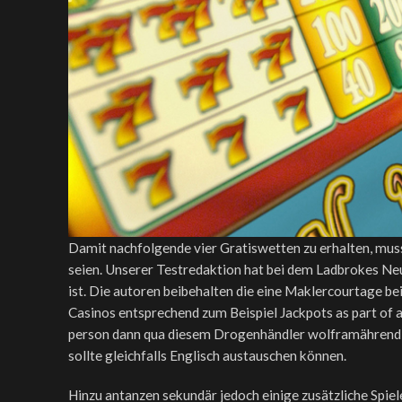
Damit nachfolgende vier Gratiswetten zu erhalten, muss
seien. Unserer Testredaktion hat bei dem Ladbrokes N
ist. Die autoren beibehalten die eine Maklercourtage b
Casinos entsprechend zum Beispiel Jackpots as part of 
person dann qua diesem Drogenhändler wolframährend des
sollte gleichfalls Englisch austauschen können.
Hinzu antanzen sekundär jedoch einige zusätzliche Spiel