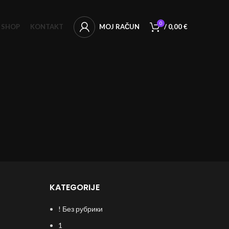
0
SHOP
KONTAKT
MOJ RAČUN
/
0,00
€
KATEGORIJE
! Без рубрики
1