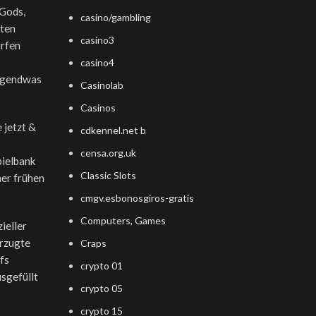
 Gods,
casino/gambling
mten
casino3
ürfen
casino4
irgendwas
Casinolab
Casinos
 jetzt &
cdkennel.net b
censa.org.uk
pielbank
Classic Slots
er frühen
cmgv.esbonosgiros-gratis
Computers, Games
ieller
orzugte
Craps
fs
crypto 01
sgefüllt
crypto 05
crypto 15