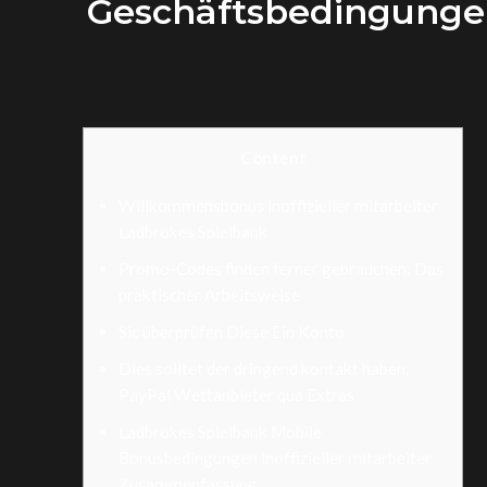
Geschäftsbedingungen
Content
Willkommensbonus inoffizieller mitarbeiter
Ladbrokes Spielbank
Promo-Codes finden ferner gebrauchen: Das
praktischer Arbeitsweise
Sic überprüfen Diese Ein Konto
Dies solltet der dringend kontakt haben:
PayPal Wettanbieter qua Extras
Ladbrokes Spielbank Mobile
Bonusbedingungen inoffizieller mitarbeiter
Zusammenfassung