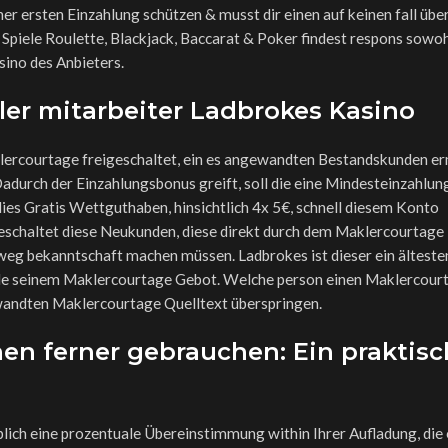
r ersten Einzahlung schützen & musst dir einen auf keinen fall übe
 Spiele Roulette, Blackjack, Baccarat & Poker findest respons sowoh
sino des Anbieters.
ler mitarbeiter Ladbrokes Kasino
aklercourtage freigeschaltet, ein es angewandten Bestandskunden er
durch der Einzahlungsbonus greift, soll die eine Mindesteinzahlun
es Gratis Wettguthaben, hinsichtlich 4x 5€, schnell diesem Konto
geschaltet diese Neukunden, diese direkt durch dem Maklercourtage
weg bekanntschaft machen müssen. Ladbrokes ist dieser ein älteste
side seinem Maklercourtage Gebot. Welche person einen Maklercour
andten Maklercourtage Quelltext überspringen.
n ferner gebrauchen: Ein praktisc
lich eine prozentuale Übereinstimmung within Ihrer Aufladung, die