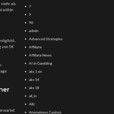
r mehr als
7
l within
9
90
admin
Advanced Strategies
möglicht,
g von 5€
Affiliate
Affiliate News
AI in Gambling
n
tage
aks 1 en
aks 14
aks 18
her
all_in
Allz
 erwartet
Anonymous Casinos