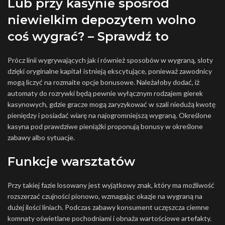
Lub przy kasynie spośród
niewielkim depozytem wolno
coś wygrać? – Sprawdź to
Prócz linii wygrywających jak i również sposobów w wygraną, sloty
dzięki oryginalne kapitał istnieją ekscytujące, ponieważ zawodnicy
mogą liczyć na rozmaite opcje bonusowe. Należałoby dodać, iż
automaty do rozrywki będą pewnie wyłącznym rodzajem gierek
kasynowych, gdzie gracze mogą zaryzykować w szali niedużą kwotę
pieniędzy i posiadać wiarę na najogromniejszą wygraną. Określone
kasyna pod prawdziwe pieniążki proponują bonusy w określone
zabawy albo sytuacje.
Funkcje warsztatów
Przy takiej fazie losowany jest wyjątkowy znak, który ma możliwość
rozszerzać czujności pionowo, wzmagając okazje na wygraną na
dużej ilości liniach. Podczas zabawy konsument uczęszcza ciemne
komnaty oświetlane pochodniami i obnaża wartościowe artefakty.