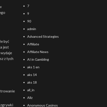
7
w
nego
9
90
admin
Advanced Strategies
że być
Affiliate
a jest
Affiliate News
e wydaje
z z tych
AI in Gambling
aks 1 en
aks 14
aks 18
all_in
strowanie
Allz
ozgrywki
Anonymous Casinos