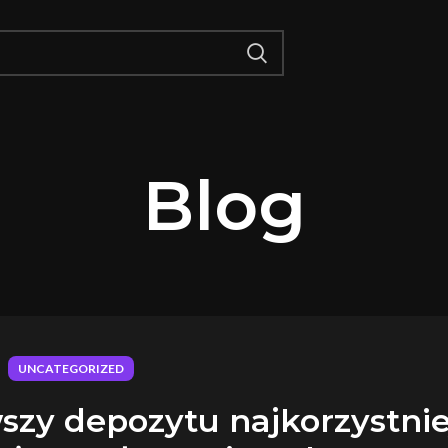
Blog
UNCATEGORIZED
zy depozytu najkorzystnie