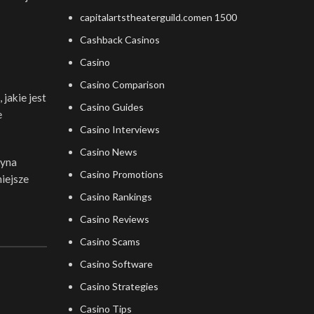
capitalartstheaterguild.comen 1500
Cashback Casinos
Casino
Casino Comparison
jakie jest
Casino Guides
e
Casino Interviews
Casino News
syna
Casino Promotions
niejsze
Casino Rankings
Casino Reviews
Casino Scams
Casino Software
Casino Strategies
Casino Tips