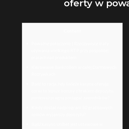
oferty w pow
Content
Poważne połączenie | Rzeczywiste trafy
używania wielkiego RTP przy pospolitej
pracach nad produktem
Kierowanie Bankrollem w całej Darmowych
Rozrywkach
Bądź to racja, hdy świeże kasyna oferują
coraz to lepsze bonusy z brakiem depozytu,
ponieważ pragną pociągać zawodników?
Kiedy dostać nadprogram 50 gratisowych
spinów wyjąwszy depozytu?
Bądź kasyno Unibet jest ustawowe w