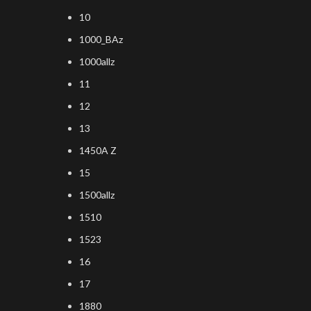
10
1000_BAz
1000allz
11
12
13
1450A Z
15
1500allz
1510
1523
16
17
1880