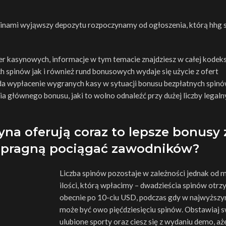
spinami wyjąwszy depozytu rozpoczynamy od ogłoszenia, którą hhg
r kasynowych, informacje w tym temacie znajdziesz w całej kodeks
ch spinów jak i również rund bonusowych wydaje się użycie z ofert
a wypłacenie wygranych kasy w sytuacji bonusu bezpłatnych spinó
łównego bonusu, jaki to wolno odnaleźć przy dużej liczby legaln
yna oferują coraz to lepsze bonusy 
 pragną pociągać zawodników?
Liczba spinów pozostaje w zależności jednak od
ilości, którą wpłacimy – dwadzieścia spinów ot
obecnie po 10-ciu USD, podczas gdy w najwyższy
może być owo pięćdziesięciu spinów. Obstawiaj s
ulubione sporty oraz ciesz się z wydaniu demo, aż