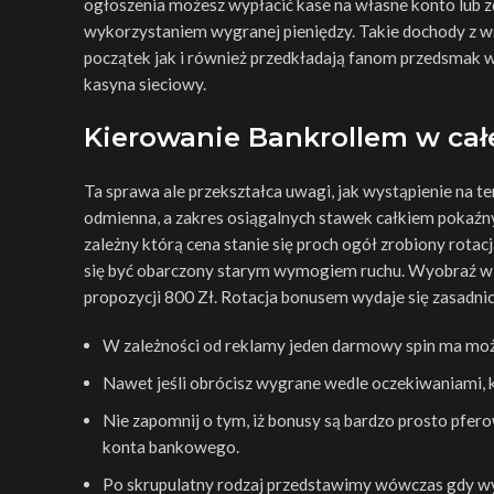
ogłoszenia możesz wypłacić kase na własne konto lub zd
wykorzystaniem wygranej pieniędzy. Takie dochody z 
początek jak i również przedkładają fanom przedsmak w
kasyna sieciowy.
Kierowanie Bankrollem w ca
Ta sprawa ale przekształca uwagi, jak wystąpienie na 
odmienna, a zakres osiągalnych stawek całkiem pokaźny 
zależny którą cena stanie się proch ogół zrobiony rota
się być obarczony starym wymogiem ruchu. Wyobraź w p
propozycji 800 Zł. Rotacja bonusem wydaje się zasadni
W zależności od reklamy jeden darmowy spin ma moż
Nawet jeśli obrócisz wygrane wedle oczekiwaniami, 
Nie zapomnij o tym, iż bonusy są bardzo prosto pfe
konta bankowego.
Po skrupulatny rodzaj przedstawimy wówczas gdy wyk