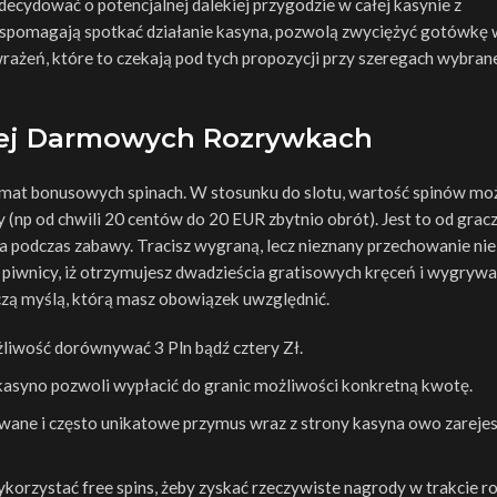
ecydować o potencjalnej dalekiej przygodzie w całej kasynie z
wspomagają spotkać działanie kasyna, pozwolą zwyciężyć gotówkę 
rażeń, które to czekają pod tych propozycji przy szeregach wybra
łej Darmowych Rozrywkach
temat bonusowych spinach. W stosunku do slotu, wartość spinów mo
(np od chwili 20 centów do 20 EUR zbytnio obrót). Jest to od gracz
cja podczas zabawy. Tracisz wygraną, lecz nieznany przechowanie ni
iwnicy, iż otrzymujesz dwadzieścia gratisowych kręceń i wygrywas
czą myślą, którą masz obowiązek uwzględnić.
liwość dorównywać 3 Pln bądź cztery Zł.
kasyno pozwoli wypłacić do granic możliwości konkretną kwotę.
rowane i często unikatowe przymus wraz z strony kasyna owo zareje
orzystać free spins, żeby zyskać rzeczywiste nagrody w trakcie r