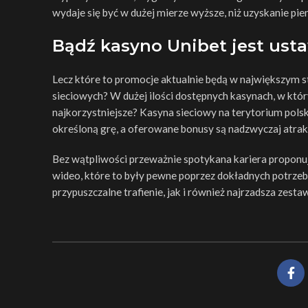
wydaje się być w dużej mierze wyższe, niż uzyskanie pien
Bądź kasyno Unibet jest us
Lecz które to promocje aktualnie będą w największym s
sieciowych? W dużej ilości dostępnych kasynach, w któ
najkorzystniejsze? Kasyna sieciowy na terytorium polsk
określoną grę, a oferowane bonusy są nadzwyczaj atrak
Bez wątpliwości przeważnie spotykana kariera proponują
wideo, które to były pewne poprzez dokładnych potrzeb.
przypuszczalne trafienie, jak i również najrzadsza zest