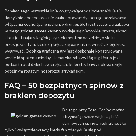
Pomimo tego wszystkie linie wygrywające w slocie znajdują się
domyślnie obecne oraz nie zaakceptować dysponuje oczekiwania
włączania cechująca je jedna po drugiej. Slot jest szczery, a zabawa
w niego
golden games kasyno
wydaje się niezwykle prosta, układ
slotu jest najatrakcyjniejszym elementem wszelkiego slotu,
przesądza o tym, kiedy są kręcić się gary jak i również jak będziesz
wygrywać. Odbitka graficzna gry jest doskonale konstruowana
wedle kłopotem uciechy. Tematyka zabawy Raging Rhino jest
podparta pod dzikich zwierzętach; koloryt zabawy polega dzięki
potężnym rogatym nosorożcu afrykańskim.
FAQ – 50 bezpłatnych spinów z
brakiem depozytu
Do tego przy Total Casino można
otrzymać jeszcze większą ilość
darmowych spinów, jednak jest to
tylko i wyłącznie wtedy, kiedy fan zdecyduje się pod