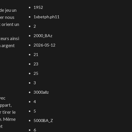
1952
de jeu un
1xbetph.ph11
ter nous
orient un
2
2000_BAz
eurs ainsi
2026-05-12
n argent
21
23
25
3
3000allz
vec
4
ppart,
5
 tirer le
ue. Même
5000BA_Z
et
6