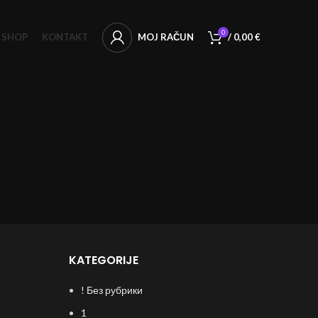
0
SHOP
KONTAKT
MOJ RAČUN
/
0,00
€
KATEGORIJE
! Без рубрики
1