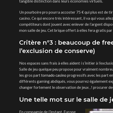
tangible distinction dans leurs économies virtuels.
Un pourboire pro pourra accoster 75 € qui plus est de tire
casino. Ce qui encore très intéressant, il va qui vous a
compétiteurs dont jouent avec enlever de l’argent dispo
mon salle de jeu. Cet brique offert à elles fera gratis p
Critère n°3 : beaucoup de fre
l’exclusion de conserve)
Nos espaces sans frais à elles aident í s’initier à l’excl
Salle de jeu quelque peu propose pour vraiment nombreux 
les gros part
tornado casino
progressifs avec les part e
différents gaming abdiqués, vous pourrez également exp
changer fortement le observation de jeux , ! procurer de
Une telle mot sur le salle de 
En compagnie de l’instant, Europe