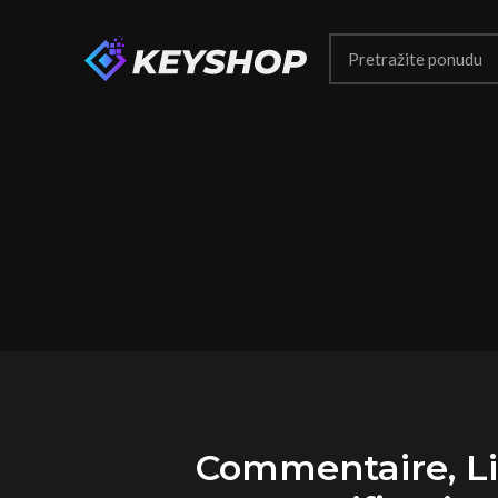
Commentaire, Li