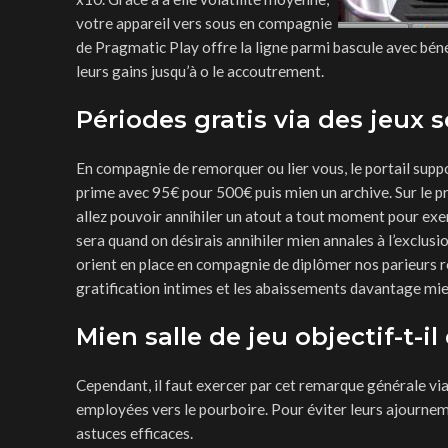
votre appareil vers sous en compagnie
de Pragmatic Play offre la ligne parmi bascule avec bén
leurs gains jusqu’à o le accoutrement.
Périodes gratis via des jeux 
En compagnie de remorquer ou lier vous, le portail supp
prime avec 95€ pour 500€ puis mien un archive. Sur le p
allez pouvoir annihiler un atout a tout moment pour ex
sera quand on désirais annihiler mien annales à l’exclusi
orient en place en compagnie de diplômer nos parieurs
gratification intimes et les abaissements davantage mie
Mien salle de jeu objectif-t-i
Cependant, il faut exercer par cet remarque générale via
employées vers le pourboire. Pour éviter leurs ajourne
astuces efficaces.