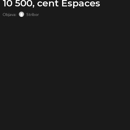
n 10 500, cent Espaces
Objava:
Stribor