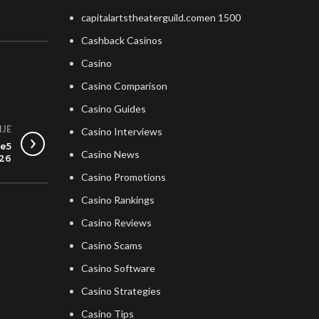
capitalartstheaterguild.comen 1500
Cashback Casinos
Casino
Casino Comparison
Casino Guides
IJE
Casino Interviews
ke5
Casino News
026
Casino Promotions
Casino Rankings
Casino Reviews
Casino Scams
Casino Software
Casino Strategies
Casino Tips