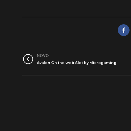
NOVO
Avalon On the web Slot by Microgaming