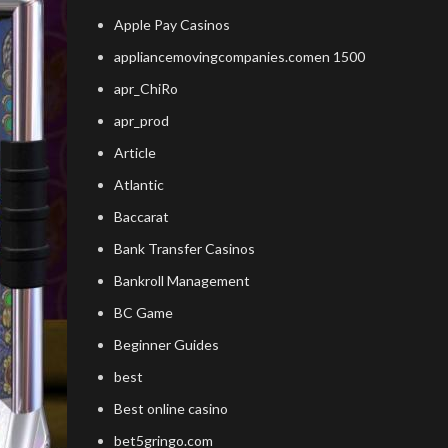
Apple Pay Casinos
appliancemovingcompanies.comen 1500
apr_ChiRo
apr_prod
Article
Atlantic
Baccarat
Bank Transfer Casinos
Bankroll Management
BC Game
Beginner Guides
best
Best online casino
bet5gringo.com