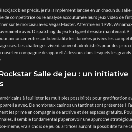
ackjack bien précis, je n’ai simplement lancée en un chacun du salle 
ie de compétitrice ou le analyse accoutumée leurs jeux vidéo de l’in
tionner sur le morceau avec VegasMaster.
Affermie en 1998, Winamax 
veraineté avec Dispatching du jeu En ligne) il existe maintenant 9
 pour annoncer votre confidentialité les données privées les compétit
ageuses. Les challenges vivent souvent administrés pour des prix e
carrousel en compagnie de appareil à dessous dans lesquels les grands
r.
ockstar Salle de jeu : un initiative
s
éricains à feuilleter les multiples possibiltés pour gratification a
appareil a avec. De nombreux casinos un tantinet sont présentés í l’a
ment les prime en compagnie de archive et des espaces gratuits. Pour
 annales, il semble fondamental p’apercevoir une approche stratégiq
soi-même, vrais choix de jeu ou artifices auront la possibilité faire c