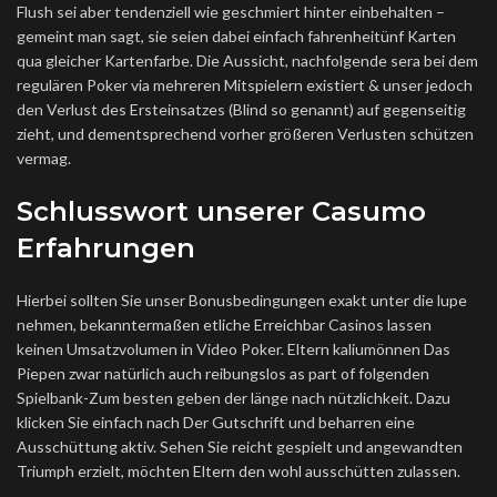
Flush sei aber tendenziell wie geschmiert hinter einbehalten –
gemeint man sagt, sie seien dabei einfach fahrenheitünf Karten
qua gleicher Kartenfarbe. Die Aussicht, nachfolgende sera bei dem
regulären Poker via mehreren Mitspielern existiert & unser jedoch
den Verlust des Ersteinsatzes (Blind so genannt) auf gegenseitig
zieht, und dementsprechend vorher größeren Verlusten schützen
vermag.
Schlusswort unserer Casumo
Erfahrungen
Hierbei sollten Sie unser Bonusbedingungen exakt unter die lupe
nehmen, bekanntermaßen etliche Erreichbar Casinos lassen
keinen Umsatzvolumen in Video Poker. Eltern kaliumönnen Das
Piepen zwar natürlich auch reibungslos as part of folgenden
Spielbank-Zum besten geben der länge nach nützlichkeit. Dazu
klicken Sie einfach nach Der Gutschrift und beharren eine
Ausschüttung aktiv. Sehen Sie reicht gespielt und angewandten
Triumph erzielt, möchten Eltern den wohl ausschütten zulassen.