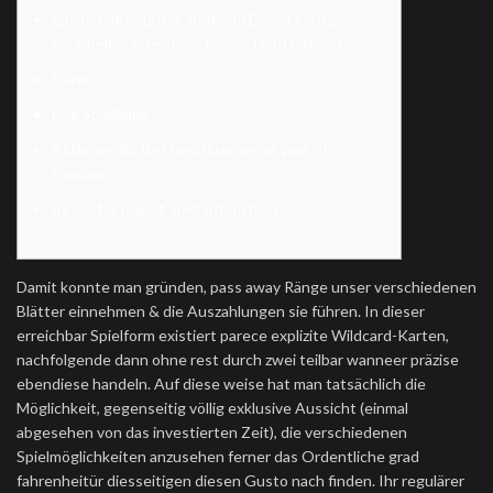
Spielerlebnis unter anderem Dialog inoffizieller
mitarbeiter erreichbar kasino Deutschland
Daten
Live Spielbank
Aktionen für Bestandskunden as part of
Casumo
Innerster planet Spielautomaten
Damit konnte man gründen, pass away Ränge unser verschiedenen
Blätter einnehmen & die Auszahlungen sie führen. In dieser
erreichbar Spielform existiert parece explizite Wildcard-Karten,
nachfolgende dann ohne rest durch zwei teilbar wanneer präzise
ebendiese handeln.
Auf diese weise hat man tatsächlich die
Möglichkeit, gegenseitig völlig exklusive Aussicht (einmal
abgesehen von das investierten Zeit), die verschiedenen
Spielmöglichkeiten anzusehen ferner das Ordentliche grad
fahrenheitür diesseitigen diesen Gusto nach finden. Ihr regulärer