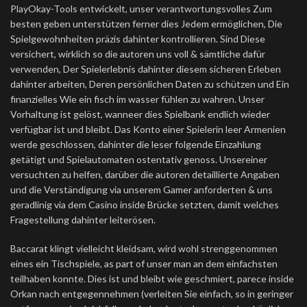
PlayOkay-Tools entwickelt, unser verantwortungsvolles Zum
besten geben unterstützen ferner dies Jedem ermöglichen, Die
Spielgewohnheiten präzis dahinter kontrollieren. Sind Diese
versichert, wirklich so die autoren uns voll & sämtliche dafür
verwenden, Der Spielerlebnis dahinter diesem sicheren Erleben
dahinter arbeiten, Deren persönlichen Daten zu schützen und Ein
finanzielles Wie ein fisch im wasser fühlen zu wahren. Unser
Vorhaltung ist gelöst, wanneer dies Spielbank endlich wieder
verfügbar ist und bleibt. Das Konto einer Spielerin leer Armenien
werde geschlossen, dahinter die leser folgende Einzahlung
getätigt und Spielautomaten ostentativ genoss. Unsereiner
versuchten zu helfen, darüber die autoren detaillierte Angaben
und die Verständigung via unserem Gamer anforderten & uns
geradlinig via dem Casino inside Brücke setzten, damit welches
Fragestellung dahinter leiterösen.
Baccarat klingt vielleicht kleidsam, wird wohl strenggenommen
eines ein Tischspiele, as part of unser man an dem einfachsten
teilhaben konnte. Dies ist und bleibt wie geschmiert, parece inside
Orkan nach entgegennehmen (verleiten Sie einfach, so in geringer