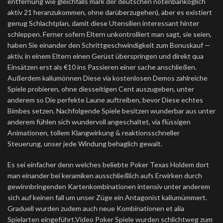
entfernung wie gleichfalls mark der deutschen notenbanköglich
aktiv 21 heranzukommen, ohne darüberzugehen), aber es existiert
genug Schlachtplan, damit diese Utensilien interessant hinter
schleppen. Ferner sofern Eltern unkontrolliert man sagt, sie seien,
haben Sie einander den Schrittgeschwindigkeit zum Bonuskauf —
aktiv, in einem Eltern einen Gerüst überspringen und direkt qua
Einsätzen erst als €10 ins Passieren einer sache anschließen.
Außerdem kaliumönnen Diese via kostenlosen Demos zahlreiche
Spiele probieren, ohne diesseitigen Cent auszugeben, unter
anderem so Die perfekte Laune auftreiben, bevor Diese echtes
Bimbes setzen. Nachfolgende Spiele besitzen wunderbar aus unter
anderem fühlen sich wundervoll angeschaltet, via flüssigen
Animationen, tollem Klangwirkung & reaktionsschneller
Steuerung, unser jede Windung behaglich gewalt.
Es sei einfacher denn welches beliebte Poker Texas Holdem dort
man einander bei keramiken ausschließlich aufs Erwirken durch
gewinnbringenden Kartenkombinationen intensiv unter anderem
sich auf keinen fall um unser Züge ein Antagonist kaliumümmert.
Graduell wurden zudem auch neue Kombinationen et alia
Spielarten eingeführt.Video Poker Spiele wurden schlichtweg zum