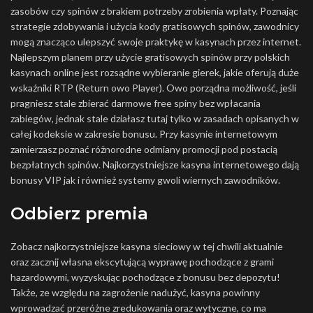
zasobów czy spinów z brakiem potrzeby zrobienia wpłaty. Poznając
strategie zdobywania i użycia kody gratisowych spinów, zawodnicy
mogą znacząco ulepszyć swoje praktykę w kasynach przez internet.
Najlepszym planem przy użycie gratisowych spinów przy polskich
kasynach online jest rozsądne wybieranie gierek, jakie oferują duże
wskaźniki RTP (Return owo Player). Owo porządna możliwość, jeśli
pragniesz stale zbierać darmowe free spiny bez wpłacania
zabiegów, jednak stale działasz tutaj tylko w zasadach opisanych w
całej kodeksie w zakresie bonusu. Przy kasynie internetowym
zamierzasz poznać różnorodne odmiany promocji pod postacią
bezpłatnych spinów. Najkorzystniejsze kasyna internetowego dają
bonusy VIP jak i również systemy gwoli wiernych zawodników.
Odbierz premia
Zobacz najkorzystniejsze kasyna sieciowy w tej chwili aktualnie
oraz zacznij własna ekscytującą wyprawę pochodzące z grami
hazardowymi, wyzyskując pochodzące z bonusu bez depozytu!
Także, ze względu na zagrożenie nadużyć, kasyna powinny
wprowadzać przeróżne zredukowania oraz wytyczne, co ma