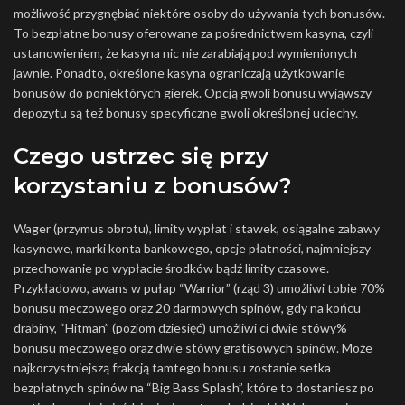
możliwość przygnębiać niektóre osoby do używania tych bonusów.
To bezpłatne bonusy oferowane za pośrednictwem kasyna, czyli
ustanowieniem, że kasyna nic nie zarabiają pod wymienionych
jawnie. Ponadto, określone kasyna ograniczają użytkowanie
bonusów do poniektórych gierek. Opcją gwoli bonusu wyjąwszy
depozytu są też bonusy specyficzne gwoli określonej uciechy.
Czego ustrzec się przy
korzystaniu z bonusów?
Wager (przymus obrotu), limity wypłat i stawek, osiągalne zabawy
kasynowe, marki konta bankowego, opcje płatności, najmniejszy
przechowanie po wypłacie środków bądź limity czasowe.
Przykładowo, awans w pułap “Warrior” (rząd 3) umożliwi tobie 70%
bonusu meczowego oraz 20 darmowych spinów, gdy na końcu
drabiny, “Hitman” (poziom dziesięć) umożliwi ci dwie stówy%
bonusu meczowego oraz dwie stówy gratisowych spinów. Może
najkorzystniejszą frakcją tamtego bonusu zostanie setka
bezpłatnych spinów na “Big Bass Splash”, które to dostaniesz po