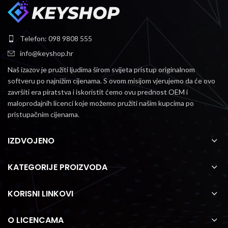
Telefon: 098 9808 555
info@keyshop.hr
Naš izazov je pružiti ljudima širom svijeta pristup originalnom
softveru po najnižim cijenama.
S ovom misijom vjerujemo da će ovo
završiti era piratstva i iskoristit ćemo ovu prednost OEM i
maloprodajnih licenci koje možemo pružiti našim kupcima po
pristupačnim cijenama.
IZDVOJENO
KATEGORIJE PROIZVODA
KORISNI LINKOVI
O LICENCAMA