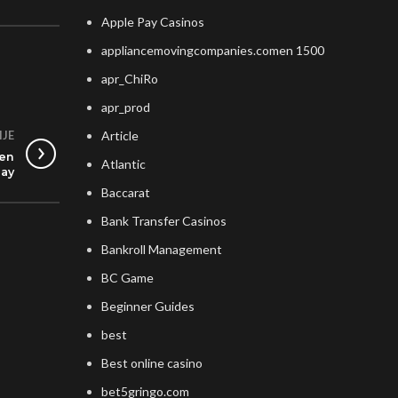
Apple Pay Casinos
appliancemovingcompanies.comen 1500
apr_ChiRo
apr_prod
Article
IJE
een
Atlantic
day
Baccarat
Bank Transfer Casinos
Bankroll Management
BC Game
Beginner Guides
best
Best online casino
bet5gringo.com