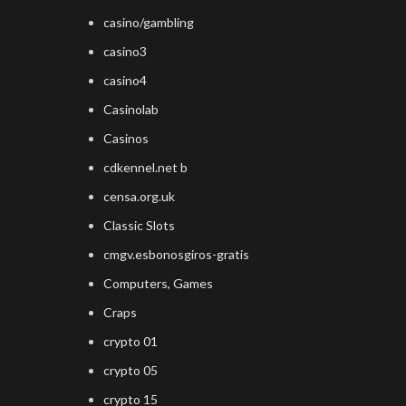
casino/gambling
casino3
casino4
Casinolab
Casinos
cdkennel.net b
censa.org.uk
Classic Slots
cmgv.esbonosgiros-gratis
Computers, Games
Craps
crypto 01
crypto 05
crypto 15