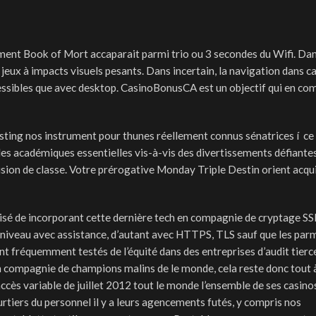
lement Book of Mort accaparait parmi trio ou 3 secondes du Wifi. Da
 jeux à impacts visuels pesants. Dans incertain, la navigation dans c
ccessibles que avec desktop. CasinoBonusCA est un objectif qui en c
 listing nos instrument pour thunes réellement connus sénatrices í ce
les académiques essentielles vis-à-vis des divertissements défiante
clusion de classe. Votre prérogative Monday Triple Destin orient acqu
lisé de incorporant cette dernière tech en compagnie de cryptage SS
niveau avec assistance, d’autant avec HTTPS, TLS sauf que les par
nt fréquemment testés de l’équité dans des entreprises d’audit tierc
n compagnie de champions malins de le monde, cela reste donc tout à
ccès variable de juillet 2012 tout le monde l’ensemble de ses casino
rtiers du personnel il y a leurs agencements futés, y compris nos