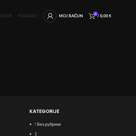
0
SHOP
KONTAKT
MOJ RAČUN
/
0,00
€
KATEGORIJE
! Без рубрики
1