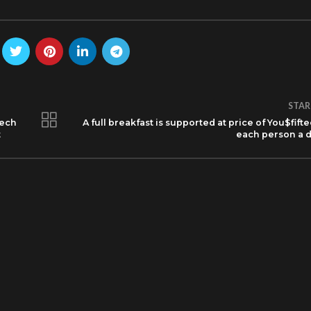
STAR
tech
A full breakfast is supported at price of You$fift
t
each person a 