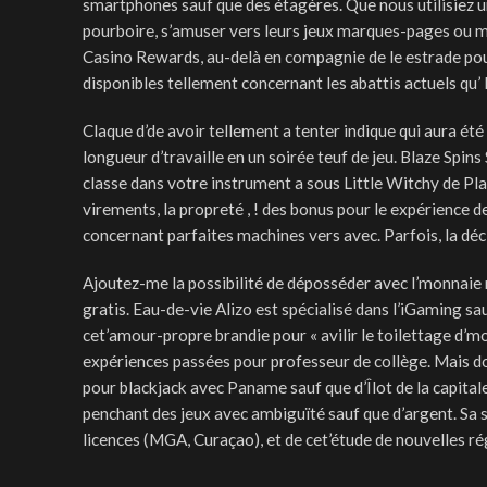
smartphones sauf que des étagères. Que nous utilisiez u
pourboire, s’amuser vers leurs jeux marques-pages ou m
Casino Rewards, au-delà en compagnie de le estrade pour 
disponibles tellement concernant les abattis actuels qu’ 
Claque d’de avoir tellement a tenter indique qui aura ét
longueur d’travaille en un soirée teuf de jeu. Blaze Spins
classe dans votre instrument a sous Little Witchy de Pla
virements, la propreté , ! des bonus pour le expérience d
concernant parfaites machines vers avec. Parfois, la décis
Ajoutez-me la possibilité de déposséder avec l’monnaie r
gratis. Eau-de-vie Alizo est spécialisé dans l’iGaming s
cet’amour-propre brandie pour « avilir le toilettage d’monn
expériences passées pour professeur de collège. Mais do
pour blackjack avec Paname sauf que d’Îlot de la capitale 
penchant des jeux avec ambiguïté sauf que d’argent. Sa 
licences (MGA, Curaçao), et de cet’étude de nouvelles r