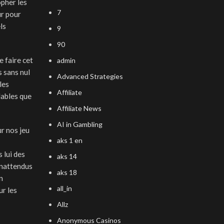
opher les
7
ur pour
ls
9
90
e faire cet
admin
s sans nul
Advanced Strategies
les
Affiliate
lables que
Affiliate News
AI in Gambling
r nos jeu
aks 1 en
 lui des
aks 14
inattendus
aks 18
n
all_in
ur les
Allz
Anonymous Casinos