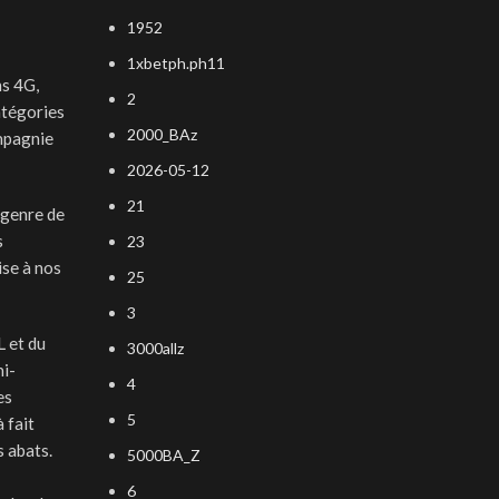
1952
1xbetph.ph11
ns 4G,
2
atégories
2000_BAz
ompagnie
2026-05-12
21
 genre de
s
23
ise à nos
25
3
L et du
3000allz
mi-
4
es
5
 fait
s abats.
5000BA_Z
6