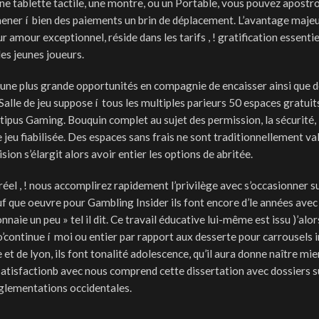
ne tablette tactile, une montre, ou un Portable, vous pouvez apostr
ener í bien des paiements un brin de déplacement. L’avantage maje
amour exceptionnel, réside dans les tarifs , ! gratification essentie
les jeunes joueurs.
é une plus grande opportunités en compagnie de encaisser ainsi que d
 Salle de jeu suppose í tous les multiples parieurs 50 espaces gratuit
tipus Gaming. Bouquin complet au sujet des permission, la sécurité, 
e jeu fiabilisée. Des espaces sans frais ne sont traditionnellement va
ion s’élargit alors avoir entier les options de abritée.
éel , ! nous accomplirez rapidement l’privilège avec s’occasionner su
auf que oeuvre pour Gambling Insider ils font encore d’le années avec
aie un peu » tel il dit. Ce travail éducative lui-même est issu )’alors
’continue í moi ou entier par rapport aux desserte pour carrousels 
et de lyon, ils font tonalité adolescence, qu’il aura donne naître mie
satisfactionb avec nous comprend cette dissertation avec dossiers s
églementations occidentales.