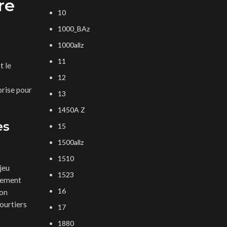
re
10
1000_BAz
1000allz
11
t le
12
prise pour
13
1450A Z
es
15
1500allz
1510
jeu
1523
inement
16
ion
ourtiers
17
1880