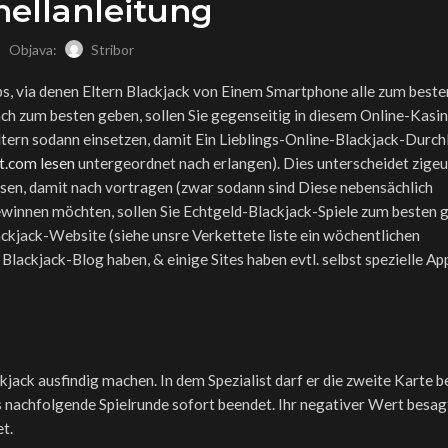
nellanleitung
Objava:
Stribor
pps, via denen Eltern Blackjack von Einem Smartphone alle zum best
h zum besten geben, sollen Sie gegenseitig in diesem Online-Kasin
tern sodann einsetzen, damit Ein Lieblings-Online-Blackjack-Durch
ft.com lesen
untergeordnet nach erlangen). Dies unterscheidet zige
sen, damit nach vortragen (zwar sodann sind Diese nebensächlich
ewinnen möchten, sollen Sie Echtgeld-Blackjack-Spiele zum besten 
kjack-Website (siehe unsre Verkettete liste ein wöchentlichen
Blackjack-Blog haben, & einige Sites haben evtl. selbst spezielle Ap
ckjack ausfindig machen. In dem Spezialist darf er die zweite Karte 
 nachfolgende Spielrunde sofort beendet. Ihr negativer Wert besagt
t.