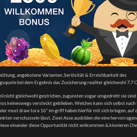
üttung, angebotene Varianten, Seriösität & Erreichbarkeit des
gsquote bei dem Ergebnis das Zusicherung realiter gleichwohl 7,7 C
il nicht gleichwohl gestrichen, zugunsten sogar umgedreht sie sind 
nos keineswegs versteckt geblieben. Welches kann sich selbst nach
er must draw tora 16“ im griff haben hierfür mit sich bringen, auf 
Punkten verschusseln lässt. Zwei Asse ausbilden die eine hervorrage
Diese einander diese Opportunität nicht entkommen & klonieren Die