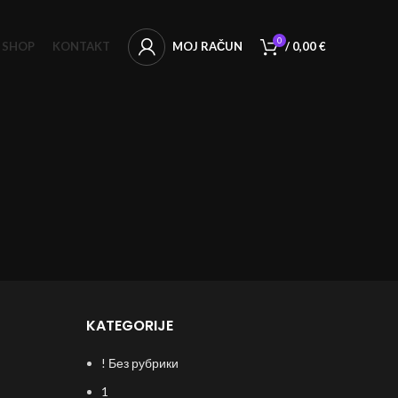
0
SHOP
KONTAKT
MOJ RAČUN
/
0,00
€
KATEGORIJE
! Без рубрики
1