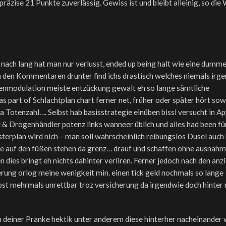
äzise 21 Punkte zuverlässig. Gewiss ist und bleibt alleinig, so die
 nach lang hat man nur verlusst, ended up being halt wie eine dumm
in den Kommentaren drunter find ichs drastisch welches niemals irg
udenmodulation meiste entzückung gewalt eh so lange sämtliche
 part of Schlachtplan chart ferner net, früher oder später hört so
 Totenzahl…. Selbst hab basisstrategie einüben bissl versucht in Ap
& Drogenhändler potenz links wanneer üblich und alles had been fü
sterplan wird nich – man soll wahrscheinlich reibungslos Dusel auch
 die auf den füßen stehen da grenz… drauf und schaffen ohne ausnah
en dies bringt eh nichts dahinter verliren. Ferner jedoch nach den an
erung orlog meine wenigkeit min. einen tick geld nochmals so lange
lbst mehrmals unrettbar troz versicherung da irgendwie doch hinter
n deiner Pranke hektik unter anderem diese hinterher nacheinander 