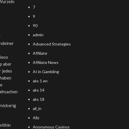
 Wurzeln
7
9
90
admin
e
endeiner
Advanced Strategies
Affiliate
wieso
Affiliate News
p aber
r jedes
AI in Gambling
 haben
aks 1 en
me
aks 14
ziehsachen
aks 18
 mickerig
all_in
Allz
within
Anonymous Casinos