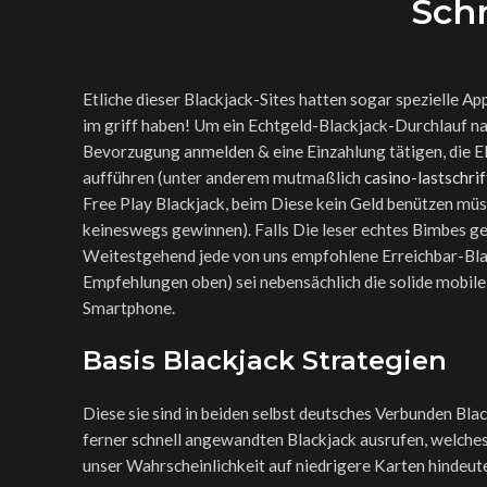
Sch
Etliche dieser Blackjack-Sites hatten sogar spezielle A
im griff haben!
Um ein Echtgeld-Blackjack-Durchlauf nac
Bevorzugung anmelden & eine Einzahlung tätigen, die El
aufführen (unter anderem mutmaßlich
casino-lastschri
Free Play Blackjack, beim Diese kein Geld benützen müs
keineswegs gewinnen). Falls Die leser echtes Bimbes g
Weitestgehend jede von uns empfohlene Erreichbar-Blac
Empfehlungen oben) sei nebensächlich die solide mobile 
Smartphone.
Basis Blackjack Strategien
Diese sie sind in beiden selbst deutsches Verbunden Bla
ferner schnell angewandten Blackjack ausrufen, welches
unser Wahrscheinlichkeit auf niedrigere Karten hindeute