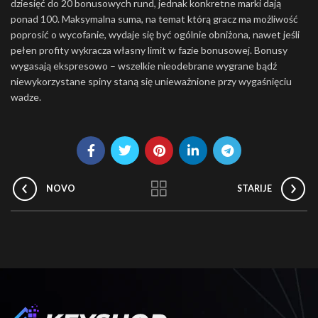
dziesięć do 20 bonusowych rund, jednak konkretne marki dają
ponad 100. Maksymalna suma, na temat którą gracz ma możliwość
poprosić o wycofanie, wydaje się być ogólnie obniżona, nawet jeśli
pełen profity wykracza własny limit w fazie bonusowej. Bonusy
wygasają ekspresowo – wszelkie nieodebrane wygrane bądź
niewykorzystane spiny staną się unieważnione przy wygaśnięciu
wadze.
NOVO
STARIJE