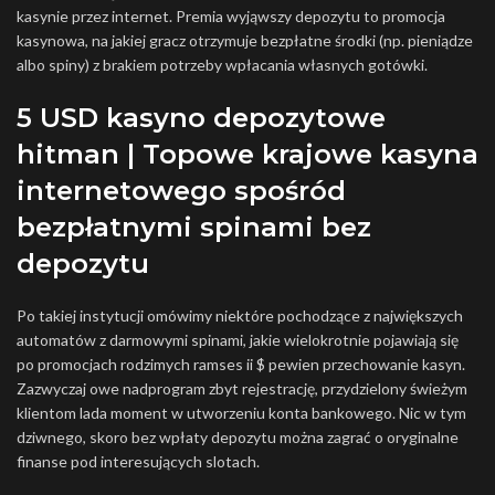
kasynie przez internet. Premia wyjąwszy depozytu to promocja
kasynowa, na jakiej gracz otrzymuje bezpłatne środki (np. pieniądze
albo spiny) z brakiem potrzeby wpłacania własnych gotówki.
5 USD kasyno depozytowe
hitman | Topowe krajowe kasyna
internetowego spośród
bezpłatnymi spinami bez
depozytu
Po takiej instytucji omówimy niektóre pochodzące z największych
automatów z darmowymi spinami, jakie wielokrotnie pojawiają się
po promocjach rodzimych ramses ii $ pewien przechowanie kasyn.
Zazwyczaj owe nadprogram zbyt rejestrację, przydzielony świeżym
klientom lada moment w utworzeniu konta bankowego. Nic w tym
dziwnego, skoro bez wpłaty depozytu można zagrać o oryginalne
finanse pod interesujących slotach.