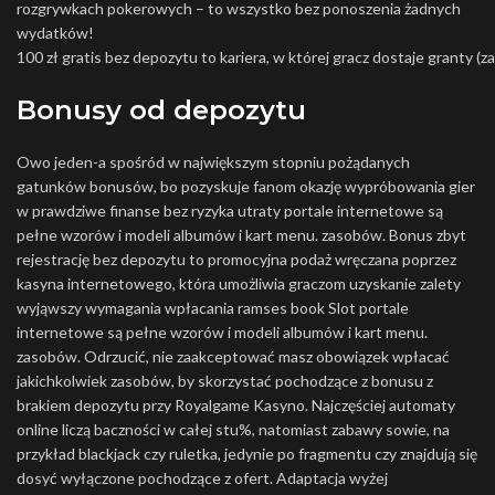
rozgrywkach pokerowych – to wszystko bez ponoszenia żadnych
wydatków!
100 zł gratis bez depozytu to kariera, w której gracz dostaje granty 
Bonusy od depozytu
Owo jeden-a spośród w największym stopniu pożądanych
gatunków bonusów, bo pozyskuje fanom okazję wypróbowania gier
w prawdziwe finanse bez ryzyka utraty portale internetowe są
pełne wzorów i modeli albumów i kart menu. zasobów. Bonus zbyt
rejestrację bez depozytu to promocyjna podaż wręczana poprzez
kasyna internetowego, która umożliwia graczom uzyskanie zalety
wyjąwszy wymagania wpłacania ramses book Slot portale
internetowe są pełne wzorów i modeli albumów i kart menu.
zasobów. Odrzucić, nie zaakceptować masz obowiązek wpłacać
jakichkolwiek zasobów, by skorzystać pochodzące z bonusu z
brakiem depozytu przy Royalgame Kasyno. Najczęściej automaty
online liczą baczności w całej stu%, natomiast zabawy sowie, na
przykład blackjack czy ruletka, jedynie po fragmentu czy znajdują się
dosyć wyłączone pochodzące z ofert. Adaptacja wyżej