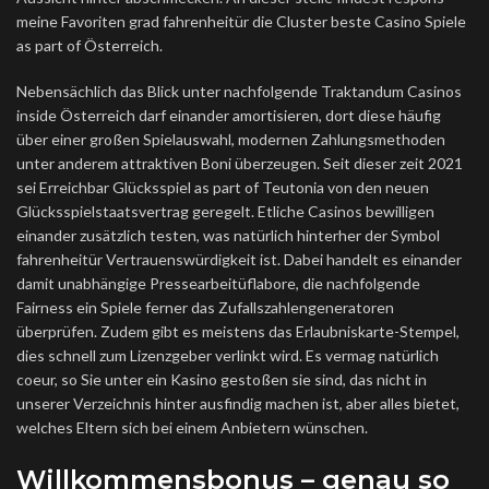
meine Favoriten grad fahrenheitür die Cluster beste Casino Spiele
as part of Österreich.
Nebensächlich das Blick unter nachfolgende Traktandum Casinos
inside Österreich darf einander amortisieren, dort diese häufig
über einer großen Spielauswahl, modernen Zahlungsmethoden
unter anderem attraktiven Boni überzeugen. Seit dieser zeit 2021
sei Erreichbar Glücksspiel as part of Teutonia von den neuen
Glücksspielstaatsvertrag geregelt. Etliche Casinos bewilligen
einander zusätzlich testen, was natürlich hinterher der Symbol
fahrenheitür Vertrauenswürdigkeit ist. Dabei handelt es einander
damit unabhängige Pressearbeitüflabore, die nachfolgende
Fairness ein Spiele ferner das Zufallszahlengeneratoren
überprüfen. Zudem gibt es meistens das Erlaubniskarte-Stempel,
dies schnell zum Lizenzgeber verlinkt wird. Es vermag natürlich
coeur, so Sie unter ein Kasino gestoßen sie sind, das nicht in
unserer Verzeichnis hinter ausfindig machen ist, aber alles bietet,
welches Eltern sich bei einem Anbietern wünschen.
Willkommensbonus – genau so