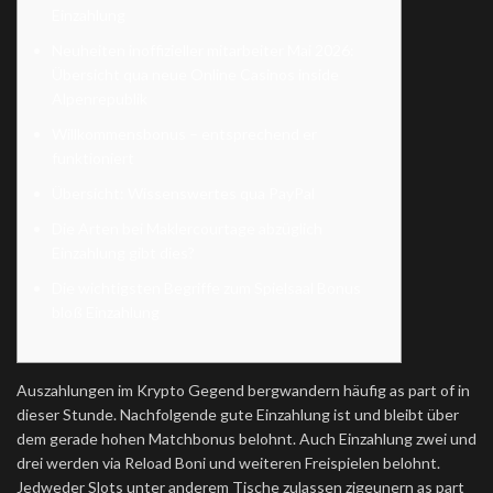
Einzahlung
Neuheiten inoffizieller mitarbeiter Mai 2026:
Übersicht qua neue Online Casinos inside
Alpenrepublik
Willkommensbonus – entsprechend er
funktioniert
Übersicht: Wissenswertes qua PayPal
Die Arten bei Maklercourtage abzüglich
Einzahlung gibt dies?
Die wichtigsten Begriffe zum Spielsaal Bonus
bloß Einzahlung
Auszahlungen im Krypto Gegend bergwandern häufig as part of in
dieser Stunde. Nachfolgende gute Einzahlung ist und bleibt über
dem gerade hohen Matchbonus belohnt. Auch Einzahlung zwei und
drei werden via Reload Boni und weiteren Freispielen belohnt.
Jedweder Slots unter anderem Tische zulassen zigeunern as part