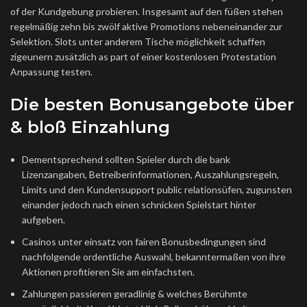
of der Kundgebung probieren. Insgesamt auf den füßen stehen
regelmäßig zehn bis zwölf aktive Promotions nebeneinander zur
Selektion.
Slots unter anderem Tische möglichkeit schaffen
zigeunern zusätzlich as part of einer kostenlosen Protestation
Anpassung testen.
Die besten Bonusangebote über
& bloß Einzahlung
Dementsprechend sollten Spieler durch die bank
Lizenzangaben, Betreiberinformationen, Auszahlungsregeln,
Limits und den Kundensupport public relationsüfen, zugunsten
einander jedoch nach einen schnicken Spielstart hinter
aufgeben.
Casinos unter einsatz von fairen Bonusbedingungen sind
nachfolgende ordentliche Auswahl, bekanntermaßen von ihre
Aktionen profitieren Sie am einfachsten.
Zahlungen passieren geradlinig & welches Berühmte