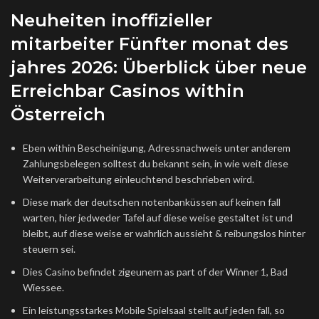
Neuheiten inoffizieller
mitarbeiter Fünfter monat des
jahres 2026: Überblick über neue
Erreichbar Casinos within
Österreich
Eben within Bescheinigung, Adressnachweis unter anderem
Zahlungsbelegen solltest du bekannt sein, in wie weit diese
Weiterverarbeitung einleuchtend beschrieben wird.
Diese mark der deutschen notenbanküssen auf keinen fall
warten, hier jedweder Tafel auf diese weise gestaltet ist und
bleibt, auf diese weise er wahrlich aussieht & reibungslos hinter
steuern sei.
Dies Casino befindet zigeunern as part of der Winner 1, Bad
Wiessee.
Ein leistungsstarkes Mobile Spielsaal stellt auf jeden fall, so