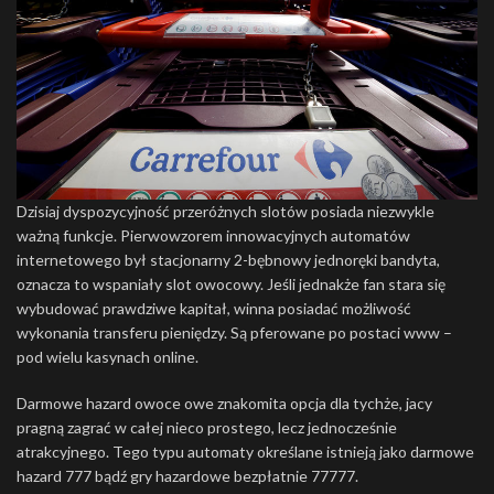
Dzisiaj dyspozycyjność przeróżnych slotów posiada niezwykle
ważną funkcje. Pierwowzorem innowacyjnych automatów
internetowego był stacjonarny 2-bębnowy jednoręki bandyta,
oznacza to wspaniały slot owocowy. Jeśli jednakże fan stara się
wybudować prawdziwe kapitał, winna posiadać możliwość
wykonania transferu pieniędzy. Są pferowane po postaci www –
pod wielu kasynach online.
Darmowe hazard owoce owe znakomita opcja dla tychże, jacy
pragną zagrać w całej nieco prostego, lecz jednocześnie
atrakcyjnego. Tego typu automaty określane istnieją jako darmowe
hazard 777 bądź gry hazardowe bezpłatnie 77777.