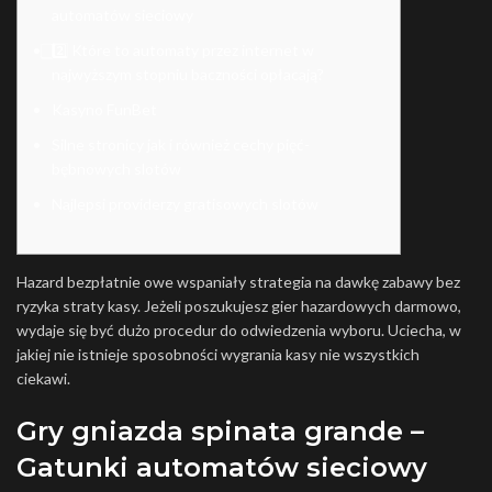
automatów sieciowy
⃣2️⃣ Które to automaty przez internet w
najwyższym stopniu baczności opłacają?
Kasyno FunBet
Silne stronicy jak i również cechy pięć-
bębnowych slotów
Najlepsi providerzy gratisowych slotów
Hazard bezpłatnie owe wspaniały strategia na dawkę zabawy bez
ryzyka straty kasy. Jeżeli poszukujesz gier hazardowych darmowo,
wydaje się być dużo procedur do odwiedzenia wyboru.
Uciecha, w
jakiej nie istnieje sposobności wygrania kasy nie wszystkich
ciekawi.
Gry gniazda spinata grande –
Gatunki automatów sieciowy