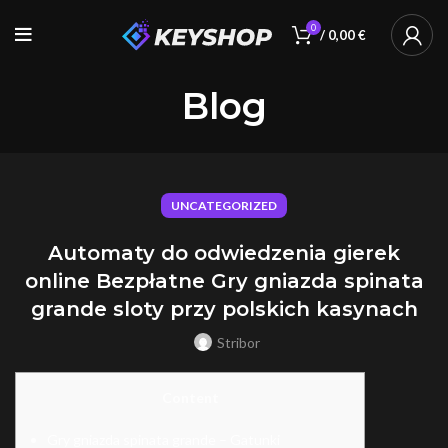
0
/
0,00
€
Blog
UNCATEGORIZED
Automaty do odwiedzenia gierek
online Bezpłatne Gry gniazda spinata
grande sloty przy polskich kasynach
Stribor
Content
Gry gniazda spinata grande – Gatunki