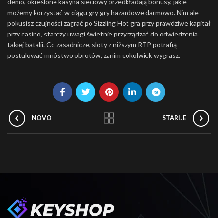
demo, określone kasyna sieciowy przedkładają bonusy, jakie
możemy korzystać w ciągu gry gry hazardowe darmowo. Nim ale
pokusisz czujności zagrać po Sizzling Hot gra przy prawdziwe kapitał
przy casino, starczy uwagi świetnie przyrządzać do odwiedzenia
takiej batalii. Co zasadnicze, sloty z niższym RTP potrafią
postulować mnóstwo obrotów, zanim cokolwiek wygrasz.
NOVO
STARIJE