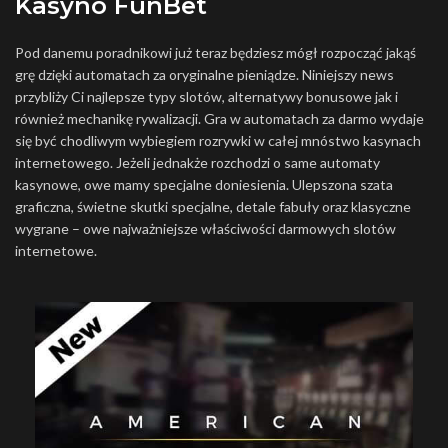
Kasyno FunBet
Pod danemu poradnikowi już teraz będziesz mógł rozpocząć jakąś
grę dzięki automatach za oryginalne pieniądze. Niniejszy news
przybliży Ci najlepsze typy slotów, alternatywy bonusowe jak i
również mechanikę rywalizacji. Gra w automatach za darmo wydaje
się być chodliwym wybiegiem rozrywki w całej mnóstwo kasynach
internetowego. Jeżeli jednakże rozchodzi o same automaty
kasynowe, owe mamy specjalne doniesienia. Ulepszona szata
graficzna, świetne skutki specjalne, detale fabuły oraz klasyczne
wygrane – owe najważniejsze właściwości darmowych slotów
internetowe.