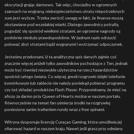
ekscytacji grając darmowo. Tak więc, chociażby w ogromnych
szansach na wygraną, niebezpieczeństwo utraty niepotrzebnych
sum jest wyższe. Trzeba zwrócić uwagę w fakt, że finanse muszą
obstawiane pod wszelakiej miarki. Dlatego zawodnicy potrafią
pogodzić się spośród wielkimi stratami, an ogromne nagrody są
podobnie niedużo prawdopodobne. W żadnym razie odrzucić
polować zbyt stratami bądź wygranymi i wstrzymać odpoczynek.
Jesteśmy przekonani, iż ta analityczna spis danych zajmie coś
znacznie więcej aniżeli tylko zawodników pochodzące z Ten, jednak
może być również niezwykle użyteczna na rzecz hazardzistów
spośród całego świata. Co więcej, gwoli rozgrywki dzięki telefonie
komórkowym lub tablecie nie należy poniekąd pobierać programu
czy też składać produktów Flash Player. Przypominamy, że mieć na
afiszu za darmo przy Queen of Hearts można w naszym portalu.
Równocześnie na temat fan uśmierza środki na rozgrywkę
poniesione zanim trafieniem rundy wraz z free spinami.
Witryna dysponuje licencję Curaçao Gaming, która umożliwia jej
ofiarować hazard w naszym kraju. Nawet jeśli grasz przy odmiany