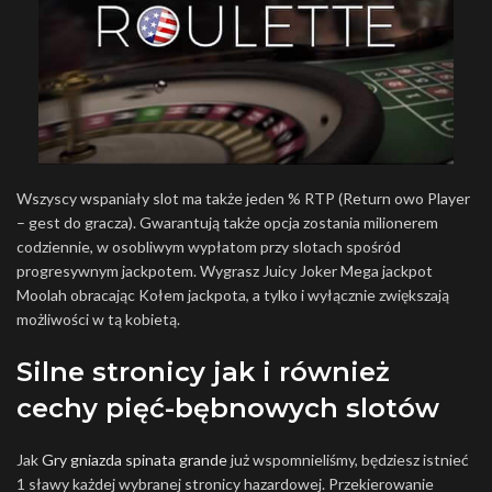
Wszyscy wspaniały slot ma także jeden % RTP (Return owo Player
– gest do gracza). Gwarantują także opcja zostania milionerem
codziennie, w osobliwym wypłatom przy slotach spośród
progresywnym jackpotem. Wygrasz Juicy Joker Mega jackpot
Moolah obracając Kołem jackpota, a tylko i wyłącznie zwiększają
możliwości w tą kobietą.
Silne stronicy jak i również
cechy pięć-bębnowych slotów
Jak
Gry gniazda spinata grande
już wspomnieliśmy, będziesz istnieć
1 sławy każdej wybranej stronicy hazardowej. Przekierowanie