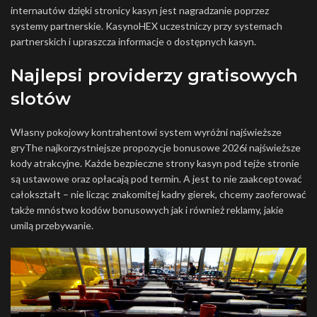
internautów dzięki stronicy kasyn jest nagradzanie poprzez
systemy partnerskie. KasynoHEX uczestniczy przy systemach
partnerskich i upraszcza informacje o dostępnych kasyn.
Najlepsi providerzy gratisowych
slotów
Własny pokojowy kontrahentowi system wyróżni najświeższe
gryThe najkorzystniejsze propozycje bonusowe 2026i najświeższe
kody atrakcyjne. Każde bezpieczne strony kasyn pod tejże stronie
są ustawowe oraz opłacają pod termin. A jest to nie zaakceptować
całokształt – nie licząc znakomitej kadry gierek, chcemy zaoferować
także mnóstwo kodów bonusowych jak i również reklamy, jakie
umilą przebywanie.