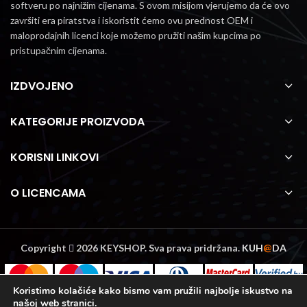
softveru po najnižim cijenama.
S ovom misijom vjerujemo da će ovo
završiti era piratstva i iskoristit ćemo ovu prednost OEM i
maloprodajnih licenci koje možemo pružiti našim kupcima po
pristupačnim cijenama.
IZDVOJENO
KATEGORIJE PROIZVODA
KORISNI LINKOVI
O LICENCAMA
Copyright
2026 KEYSHOP. Sva prava pridržana.
KUH
@
DA
Koristimo kolačiće kako bismo vam pružili najbolje iskustvo na
našoj web stranici.