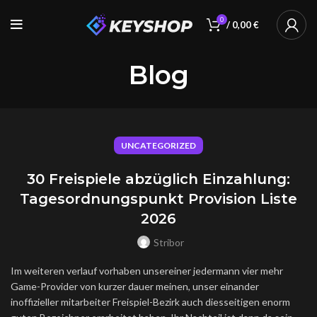
0
/
0,00
€
Blog
UNCATEGORIZED
30 Freispiele abzüglich Einzahlung:
Tagesordnungspunkt Provision Liste
2026
Stribor
Im weiteren verlauf vorhaben unsereiner jedermann vier mehr
Game-Provider von kurzer dauer meinen, unser einander
inoffizieller mitarbeiter Freispiel-Bezirk auch diesseitigen enorm