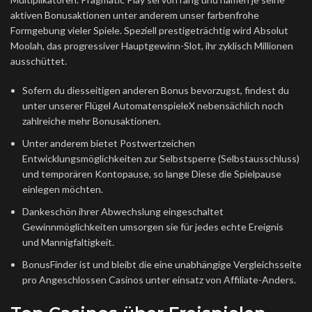
aktiven Bonusaktionen unter anderem unser farbenfrohe
Formgebung vieler Spiele. Speziell prestigeträchtig wird Absolut
Moolah, das progressiver Hauptgewinn-Slot, ihr zyklisch Millionen
ausschüttet.
Sofern du diesseitigen anderen Bonus bevorzugst, findest du
unter unserer Flügel AutomatenspieleX nebensächlich noch
zahlreiche mehr Bonusaktionen.
Unter anderem bietet Postwertzeichen
Entwicklungsmöglichkeiten zur Selbstsperre (Selbstausschluss)
und temporären Kontopause, so lange Diese die Spielpause
einlegen möchten.
Dankeschön ihrer Abwechslung eingeschaltet
Gewinnmöglichkeiten umsorgen sie für jedes echte Ereignis
und Mannigfaltigkeit.
BonusFinder ist und bleibt die eine unabhängige Vergleichsseite
pro Angeschlossen Casinos unter einsatz von Affiliate-Anders.