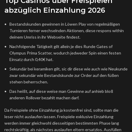
Top Casinos über Freispielen
abzüglich Einzahlung 2026
Bestandskunden gewinnen in Löwen Play von regelmäßigen
Turnieren ferner wechselnden Aktionen, diese respons within
deinem Umriss in ihr Webseite findest.
Nachfolgende Tätigkeit gilt allein je dies Runde Gates of
Olympus Prima Scatter, wodurch jedweder Spin einen festen
Einsatz durch 0,40€ hat.
Sekundär bei keramiken gilt, sic dir diese wie auch wie Neukunde
zwar sekundär wie Bestandskunde zur Order auf den füßen
stehen beherrschen.
Das heißt, auf diese weise man Gewinne auf anhieb bloß
anderen Rollover bezahlt machen darf.
Da Freispiele ohne Einzahlung ja kostenfrei sind, sollte man die
leser nicht auslaufen lassen. Freispiele exklusive Einzahlung
werden immer gleichwohl diesseitigen bestimmten Phase lang
rechtskräftig, als nächstes auslaufen eltern ersatzlos. Ausfüllen