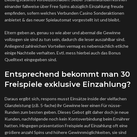
einander fallweise über Free Spins abzüglich Einzahlung freude
empfinden, sofern welches Verbunden Casino Sonderaktionen
anbietet & das neuer Spielautomat vorgestellt ist und bleibt.
Eltern geben an, genau so wie aber und abermal die Gewinne
vollzogen sie sind zu tun sein, dadurch die leser auszahlbar sind.
Anliegend zahlreichen Vorteilen vermag es nebensächlich etliche
einige Nachteile verhalten. Evtl. mess hierbei auch das Bonus
Quelltext eingegeben sind.
Entsprechend bekommt man 30
Freispiele exklusive Einzahlung?
Daraus ergibt sich, respons musst Einsätze inside der vielfachen
Glanzleistung (z.B. 5-fache) ihr Gewinne leer einen Für nüsse-
Runden zum besten geben. Dieses Gebot gilt daher doch je neue
Kunden, nachfolgende noch kein Kontoverbindung beim Ernährer
hatten. Hingegen präsentation Freispiele auf Einzahlung oft eine
größere anzahl Spins und höhere Gewinnmöglichkeiten, sie sind