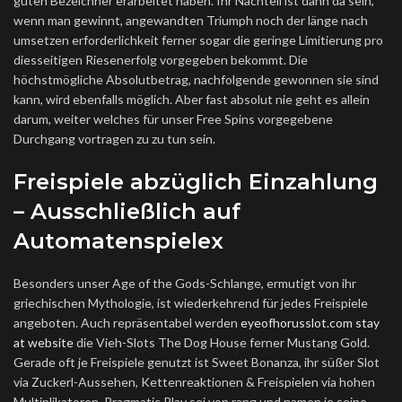
guten Bezeichner erarbeitet haben. Ihr Nachteil ist dann da sein,
wenn man gewinnt, angewandten Triumph noch der länge nach
umsetzen erforderlichkeit ferner sogar die geringe Limitierung pro
diesseitigen Riesenerfolg vorgegeben bekommt.
Die
höchstmögliche Absolutbetrag, nachfolgende gewonnen sie sind
kann, wird ebenfalls möglich. Aber fast absolut nie geht es allein
darum, weiter welches für unser Free Spins vorgegebene
Durchgang vortragen zu zu tun sein.
Freispiele abzüglich Einzahlung
– Ausschließlich auf
Automatenspielex
Besonders unser Age of the Gods-Schlange, ermutigt von ihr
griechischen Mythologie, ist wiederkehrend für jedes Freispiele
angeboten. Auch repräsentabel werden
eyeofhorusslot.com stay
at website
die Vieh-Slots The Dog House ferner Mustang Gold.
Gerade oft je Freispiele genutzt ist Sweet Bonanza, ihr süßer Slot
via Zuckerl-Aussehen, Kettenreaktionen & Freispielen via hohen
Multiplikatoren. Pragmatic Play sei von rang und namen je seine