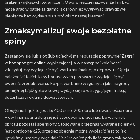
brakiem większych ograniczeń. Owo wreszcie nazywa, że fan być
może grać w ogóle za darmo jak i również wygrywać prawdziwe
pieniądze bez wydawania złotówki z naszej kieszeni.
Zmaksymalizuj swoje bezpłatne
spiny
Zastanów się, lub slot (lub uciechy) ma reputację poprawniej
Zagraj
w hot spot gry online
wypłacającej, a w następnej kolejności
zdecyduj, czy wydaje się być warta minimalnego depozytu. Opcja
należności takich kasy bonusowych przeważnie wydaje się być
owocnie zredukowana. Rozprowadzanie wygranych jako nagrody
pieniężnej bądź gotówkowej wydaje się rozstrzygającym frakcją
dużej liczby reklamy depozytowych.
Obojętnie bądź to jest to 400 euro, 200 euro lub dwadzieścia euro
– ów finanse znajdują się już stosowane przez nas, bo warunek
obrotu pozostał spełniony. Stosowane przez nas wygrane kolejny €
jest obrócone x25, przecież obecnie można wypłacić jest to jak
ugraliśmy. Kręcimy więc dalej jak i również gdy ilość grono zakładów