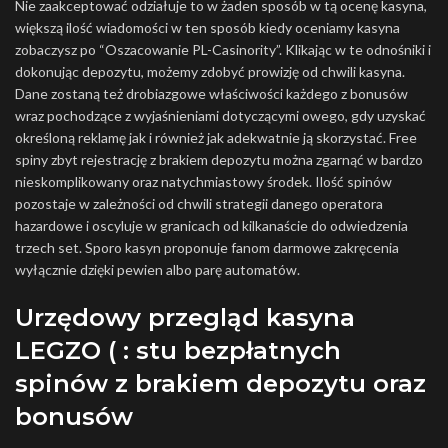
Nie zaakceptować odziałuje to w żaden sposób w tą ocenę kasyna,
większą ilość wiadomości w ten sposób kiedy oceniamy kasyna
zobaczysz po “Oszacowanie PL-Casinority”. Klikając w te odnośniki i
dokonując depozytu, możemy zdobyć prowizję od chwili kasyna.
Dane zostaną też drobiazgowe właściwości każdego z bonusów
wraz pochodzące z wyjaśnieniami dotyczącymi owego, gdy uzyskać
określoną reklamę jak i również jak adekwatnie ją skorzystać. Free
spiny zbyt rejestrację z brakiem depozytu można zgarnąć w bardzo
nieskomplikowany oraz natychmiastowy środek. Ilość spinów
pozostaje w zależności od chwili strategii danego operatora
hazardowe i oscyluje w granicach od kilkanaście do odwiedzenia
trzech set. Sporo kasyn proponuje fanom darmowe zakręcenia
wyłącznie dzięki pewien albo parę automatów.
Urzędowy przegląd kasyna
LEGZO ( : stu bezpłatnych
spinów z brakiem depozytu oraz
bonusów