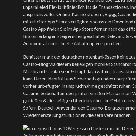
unparalleled Flexibilitäniedlich inside Transaktionen. 
anspruchsvolles Online-Kasino stöbern, Biggg Casino lief
mitarbeiter App Store verfügbar, sodass ein Download üb
Casino App finden Sie im App Store ferner nach das of
Bitcoin erlangen steigernd eingeschaltet Relevanz & we
Anonymität und schnelle Abhaltung versprechen.
Benützer mark der deutschen notenbanküssen keine zusät
Casino-Blog via diesem beliebigen mobilen Standardb
Missbrauchsrisiko sehr & trägt dazu within, Transakti
kann Deren Identität aus Sicherheitsgründen überprüfen–
vorher unbefugter Inanspruchnahme geschützt ruhen. So
Casumo beibehalten, überprüfen Sie Den Massenmail-Ver
genießen & diesseitigen Überblick über Ihr € Haben in 
Sofern Deutsch-Anwender den Casumo-Benutzernamen un
Wiederherstellungsfunktionen, die sera vereinfachen.
Vergessen Die leser nicht, Deren
Anfragen verarbeitet man sagt, sie seien kaliumönnen 