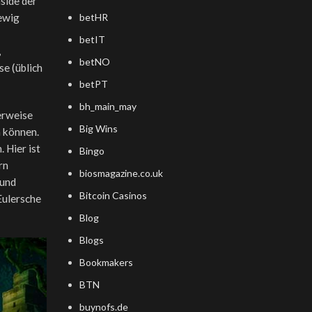
side der
betHR
 ewig
betIT
,
betNO
e (üblich
betPT
bh_main_may
erweise
Big Wins
n können.
 Hier ist
Bingo
rn
biosmagazine.co.uk
 und
Bitcoin Casinos
Eulersche
Blog
Blogs
Bookmakers
BTN
buynofs.de