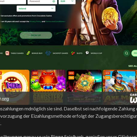
uszahlungen mdnöglich sie sind. Daselbst sei nachfolgende Zahlung
evorzugung der Eizahlungsmethode erfolgt der Zugangsberechtigun
.
währungen genau so wie Biggg Spielbank, genießen unser Glücksspi