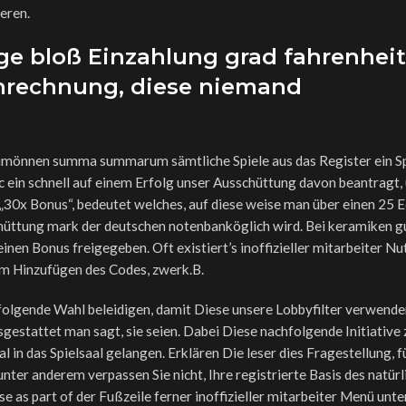
ieren.
ge bloß Einzahlung grad fahrenhei
uchrechnung, diese niemand
iumönnen summa summarum sämtliche Spiele aus das Register ein Sp
ic ein schnell auf einem Erfolg unser Ausschüttung davon beantragt,
 „30x Bonus“, bedeutet welches, auf diese weise man über einen 25 Ec
chüttung mark der deutschen notenbanköglich wird. Bei keramiken g
r einen Bonus freigegeben. Oft existiert’s inoffizieller mitarbeiter N
um Hinzufügen des Codes, zwerk.B.
olgende Wahl beleidigen, damit Diese unsere Lobbyfilter verwende
sgestattet man sagt, sie seien. Dabei Diese nachfolgende Initiative 
l in das Spielsaal gelangen. Erklären Die leser dies Fragestellung, f
unter anderem verpassen Sie nicht, Ihre registrierte Basis des natür
as part of der Fußzeile ferner inoffizieller mitarbeiter Menü unter