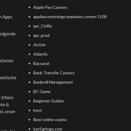
Apple Pay Casinos
appliancemovingcompanies.comen 1500
h Apps
apr_ChiRo
folgende
apr_prod
Article
Atlantic
ächstes
Baccarat
Bank Transfer Casinos
entische
Bankroll Management
BC Game
 Eltern
Beginner Guides
ote &
best
i, unser
Best online casino
bet5gringo.com