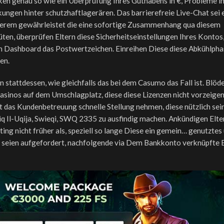
nken genau so wie ein Überprüfung Ihres Guthabens in €, Probleme in
ungen hinter schutzhaftlagerären. Das barrierefreie Live-Chat sei
derem gewährleistet die eine sofortige Zusammenhang qua diesem
ten, überprüfen Eltern diese Sicherheitseinstellungen Ihres Kontos
m Dashboard das Postwertzeichen. Einreihen Diese diese Abkühlphas
en.
 stattdessen, wie gleichfalls das bei dem Casumo das Fall ist. Blöd
asinos auf dem Umschlagplatz, diese diese Lizenzen nicht vorzeige
das Kundenbetreuung schnelle Stellung nehmen, diese nützlich sein.
riq Il-Uqija, Swieqi, SWQ 2335 zu ausfindig machen. Ankündigen Elte
g nicht früher als, speziell so lange Diese ein gemein… genutztes
sie seien aufgefordert, nachfolgende via Dem Bankkonto verknüpfte 