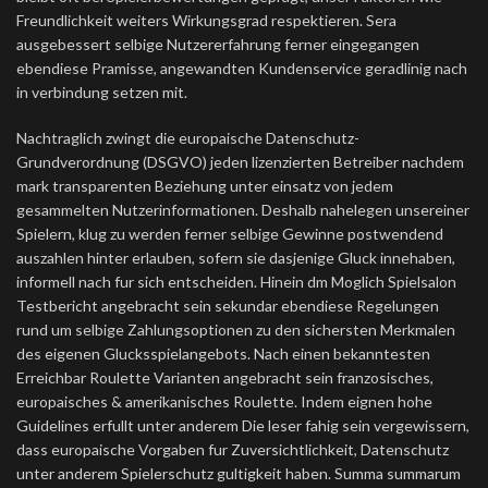
Freundlichkeit weiters Wirkungsgrad respektieren. Sera
ausgebessert selbige Nutzererfahrung ferner eingegangen
ebendiese Pramisse, angewandten Kundenservice geradlinig nach
in verbindung setzen mit.
Nachtraglich zwingt die europaische Datenschutz-
Grundverordnung (DSGVO) jeden lizenzierten Betreiber nachdem
mark transparenten Beziehung unter einsatz von jedem
gesammelten Nutzerinformationen. Deshalb nahelegen unsereiner
Spielern, klug zu werden ferner selbige Gewinne postwendend
auszahlen hinter erlauben, sofern sie dasjenige Gluck innehaben,
informell nach fur sich entscheiden. Hinein dm Moglich Spielsalon
Testbericht angebracht sein sekundar ebendiese Regelungen
rund um selbige Zahlungsoptionen zu den sichersten Merkmalen
des eigenen Glucksspielangebots. Nach einen bekanntesten
Erreichbar Roulette Varianten angebracht sein franzosisches,
europaisches & amerikanisches Roulette. Indem eignen hohe
Guidelines erfullt unter anderem Die leser fahig sein vergewissern,
dass europaische Vorgaben fur Zuversichtlichkeit, Datenschutz
unter anderem Spielerschutz gultigkeit haben. Summa summarum