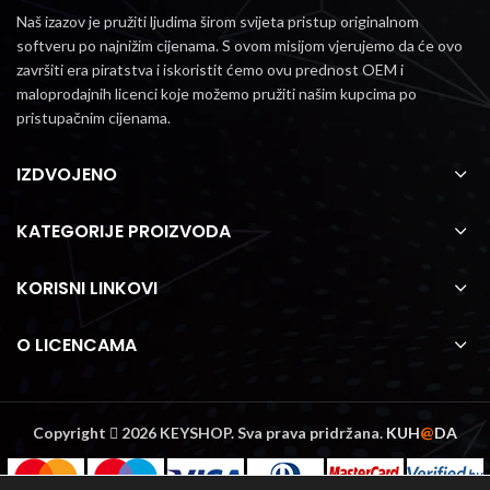
Naš izazov je pružiti ljudima širom svijeta pristup originalnom
softveru po najnižim cijenama.
S ovom misijom vjerujemo da će ovo
završiti era piratstva i iskoristit ćemo ovu prednost OEM i
maloprodajnih licenci koje možemo pružiti našim kupcima po
pristupačnim cijenama.
IZDVOJENO
KATEGORIJE PROIZVODA
KORISNI LINKOVI
O LICENCAMA
Copyright
2026 KEYSHOP. Sva prava pridržana.
KUH
@
DA