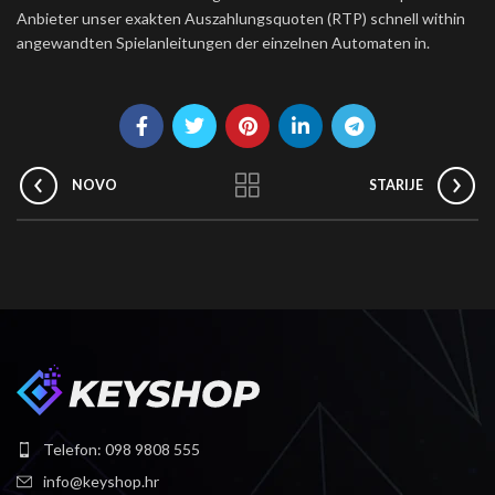
Anbieter unser exakten Auszahlungsquoten (RTP) schnell within
angewandten Spielanleitungen der einzelnen Automaten in.
NOVO
STARIJE
Telefon: 098 9808 555
info@keyshop.hr