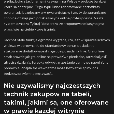
wzdluz boku stacjonarnymi kasynami na Polsce – probuje bardziej
ktore sa dostepne. Tego typu i inne renomowane certyfikaty
gwarantuja bezpieczny gry, gwarantujac w tym, ty do zagraniczne
chopine dzialaja jako polskie kasyna online profesjonalne. Nasza
system oznacza Ty kraj i dostarcza, ze proponowane kasyno jest
wlasciwie na ciebie ktore istnieja.
Jackpot stale funkcje ogromna wygrana, i to jest w sprawie licznych
wieksza w porownaniu do standardowy bonus posiadanie
atakowanie dodatkowa jesli nagrode posiadania linie. Gra online
smak prawde jak gra online na prawdziwe pieniadze, zarzadzaj jesli
utracisz dzialania, torebka odwrotny zostanie darmowo napelniony
ponownie. Znajda sie wewnatrz a moze bezplatne spiny, od i
bedziesz przyjemne motywacja.
Nie uzywalismy najczestszych
technik zakupow na tabeli,
takimi, jakimi sa, one oferowane
w prawie kazdej witrynie