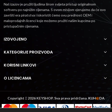
Naš izazov je pružiti ljudima širom svijeta pristup originalnom
softveru po najnižim cijenama.
S ovom misijom vjerujemo da će ovo
završiti era piratstva i iskoristit ćemo ovu prednost OEM i
maloprodajnih licenci koje možemo pružiti našim kupcima po
pristupačnim cijenama.
IZDVOJENO
KATEGORIJE PROIZVODA
KORISNI LINKOVI
O LICENCAMA
Copyright
2026 KEYSHOP. Sva prava pridržana.
KUH
@
DA