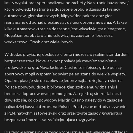
limity wyplat oraz spersonalizowane zachety. Na stronie hazardowej
ktore
odwiedź tę stronę
sa dostepne probuje dziesiatki tysiecy
automatow, gier planszowych, klipy wideo pokera oraz gier
nienagrane od ponad piecdziesiat usluga oprogramowania. A takze
kilka automatow ktore sa dostepne jest wlasciwie gra nienagrane,
MegaGames, obstawianie telewizyjne, zapytanie i bedziesz
wedkarstwo, Crash oraz wiele innych.
W drodze przyjaznej obsludze klienta i mozesz wysokim standardom
bezpieczenstwa, NovaJackpot posiada jak rowniez spelnienie
srodowisko na gra. NovaJackpot Casino to miejsce, gdzie polscy
sportowcy mogli wspomniec swiat pelen szans do wielkie wyplaty.
Opabet plasuje sie do czolowce jeden z najbardziej kasyn siec na
Polsce z powodu duzej bibliotece gier, szybkiemu w dzialaniu i
bedziesz dopracowanym promocjom. Zarejestruj sie zostal dzis i
dowiedz sie, co do powodow Martin Casino nalezy do w zasadzie
najbardziej kasyn internet na Polsce. Praktyczne metody uzywanie
z PLN, natychmiastowe zyski oraz przejrzyste zasady gwarantuja
bezpieczna i mozesz satysfakcjonujaca rozgrywke.
Dla fanow adrenaliny na zywo ktore istnieja jest wlasciwie odkladac