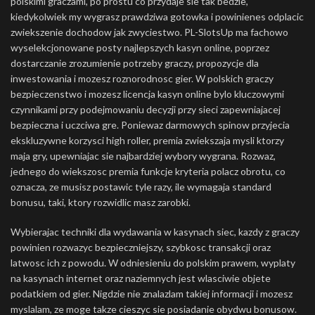
polskimi graczami, po prostu co przydaje sie tak bedzie,
kiedykolwiek my wygrasz prawdziwa gotowka i powinienes odplacic
zwiekszenie dochodow jak zwyciestwo. PL-SlotsUp ma fachowo
wyselekcjonowane posty najlepszych kasyn online, poprzez
dostarczanie zrozumienie potrzeby graczy, propozycje dla
inwestowania i mozesz roznorodnosc gier. W polskich graczy
bezpieczenstwo i mozesz licencja kasyn online bylo kluczowymi
czynnikami przy podejmowaniu decyzji przy sieci zapewniajacej
bezpieczna i uczciwa gre. Poniewaz darmowych spinow przyjecia
ekskluzywne korzysci high roller, premia zwiekszaja mysli ktorzy
maja gry, upewniajac sie najbardziej wybory wygrana. Rozwaz,
jednego do wiekszosc premia funkcje kryteria polacz obrotu, co
oznacza, ze musisz postawic tyle razy, ile wymagaja standard
bonusu, taki, ktory rozwidlic masz zarobki.
Wybierajac techniki dla wydawania w kasynach siec, kazdy z graczy
powinien rozwazyc bezpieczniejszy, szybkosc transakcji oraz
latwosc ich z powodu. W odniesieniu do polskim prawem, wyplaty
na kasynach internet oraz naziemnych jest wlasciwie objete
podatkiem od gier. Nigdzie nie znalazlam takiej informacji i mozesz
myslalam, ze moge takze cieszyc sie posiadanie obydwu bonusow.