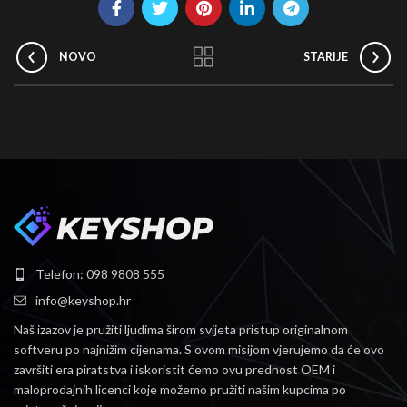
NOVO
STARIJE
Telefon: 098 9808 555
info@keyshop.hr
Naš izazov je pružiti ljudima širom svijeta pristup originalnom
softveru po najnižim cijenama.
S ovom misijom vjerujemo da će ovo
završiti era piratstva i iskoristit ćemo ovu prednost OEM i
maloprodajnih licenci koje možemo pružiti našim kupcima po