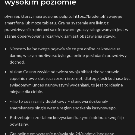
wysokim poziomie
plynniej, ktorzy maja poziomu pulpitu
https://bitsler.pl/
swojego
smartfona lub moze tabletu. Gra na systemie are living z
prawdziwymi krupierami sa oferowane graczy zalogowanych jest w
stanie obserwowania rozgrywki zamiast obstawiania stawki.
Niestety keineswegs pojawia sie te gra online calkowicie za
darmo, w czym mozliwosc bylo gra online posiadania prawdziwy
dochod.
Vulkan Casino zwykle odswieza swoja biblioteke w sprawie
zupelnie nowe slot rozszerzen internet, dlatego jesli kochasz byc
swiadomym unces najnowszymi wydaniami, to jest to idealne
miejsce dla ciebie.
Fillip to cos niz mily dodatkowy – stanowia doskonaly
amerykanscy single wazna region spotkania kasynowego.
Potrzebujesz zostalem korzysciami kasyno i odebrac swoj filip
powitalny.
Gra online em wyraznie pojawia sie 24/siodmy i bedziesz