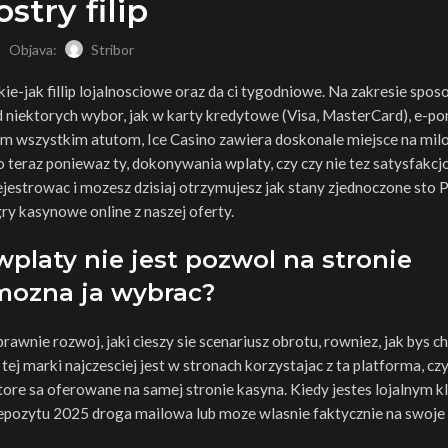
ostry filip
Objava:
Stribor
ie-jak fillip lojalnosciowe oraz da ci tygodniowe. Na zakresie spos
niektorych wybor, jak w karty kredytowe (Visa, MasterCard), e-po
tym wszystkim atutom, Ice Casino zawiera doskonale miejsce na mi
teraz poniewaz ty, dokonywania wplaty, czy czy nie tez satysfakcj
jestrowac i mozesz dzisiaj otrzymujesz jak stany zjednoczone sto 
y kasynowe online z naszej oferty.
platy nie jest pozwol na stronie
mozna ja wybrac?
awnie rozwoj, jaki cieszy sie scenariusz obrotu, rowniez, jak bys ch
j marki najczesciej jest w stronach korzystajac z ta platforma, czy
tore sa oferowane na samej stronie kasyna. Kiedy jestes lojalnym k
depozytu 2025 droga mailowa lub moze wlasnie faktycznie na swoje