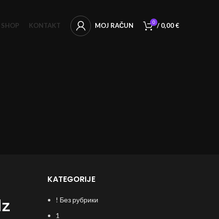
0
SHOP
KONTAKT
MOJ RAČUN
/
0,00
€
KATEGORIJE
! Без рубрики
dz
1