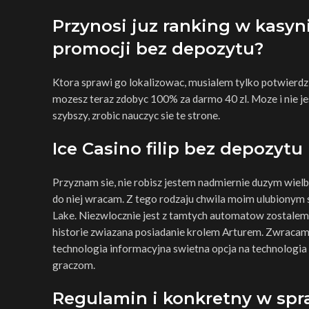
Przynosi juz ranking w kasyn
promocji bez depozytu?
Ktora sprawi go lokalizowac, musialem tylko potwierdzi
mozesz teraz zdobyc 100% za darmo 40 zl. Moze i nie jes
szybszy, zrobic nauczyc sie te strone.
Ice Casino filip bez depozytu
Przyznam sie, nie robisz jestem nadmiernie duzym wielb
do niej wracam. Z tego rodzaju chwila moim ulubionym s
Lake. Niezwlocznie jest z tamtych automatow zostalem 
historie zwiazana posiadanie krolem Arturem. Zwracam 
technologia informacyjna swietna opcja na technologia i
graczom.
Regulamin i konkretny w spr