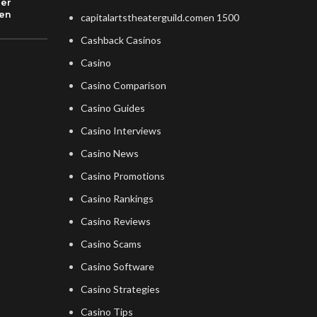
der
ten
capitalartstheaterguild.comen 1500
Cashback Casinos
Casino
Casino Comparison
Casino Guides
Casino Interviews
Casino News
Casino Promotions
Casino Rankings
Casino Reviews
Casino Scams
Casino Software
Casino Strategies
Casino Tips