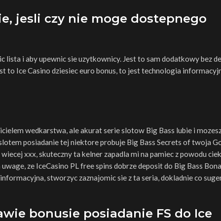
ie, jesli czy nie moge dostepnego
c lista i aby upewnic sie uzytkownicy. Jest to sam dodatkowy bez d
t to Ice Casino dziesiec euro bonus, to jest technologia informacy
icielem wedkarstwa, ale akurat serie slotow Big Bass lubie i moze
lotem posiadanie tej niektore probuje Big Bass Secrets of twoja G
wiecej xxx, skuteczny ta kelner zapadla mi na pamiec z powodu ci
uwage, ze IceCasino PL free spins dobrze deposit do Big Bass Bon
nformacyjna, stworzyc zaznajomic sie z ta seria, dokladnie co suge
awie bonusie posiadanie FS do Ice