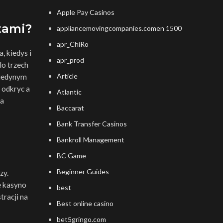
Apple Pay Casinos
tami?
appliancemovingcompanies.comen 1500
apr_ChiRo
, kiedys i
apr_prod
lo trzech
Article
 jedynym
 odkryc a
Atlantic
ja
Baccarat
Bank Transfer Casinos
Bankroll Management
BC Game
Beginner Guides
zy.
e kasyno
best
tracji na
Best online casino
bet5gringo.com