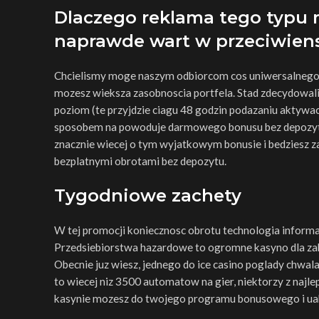
Dlaczego reklama tego typu 
naprawde wart w przeciwien
Chcielismy moge naszym odbiorcom cos uniwersalnego. C
mozesz wieksza zasobnoscia portfela. Stad zdecydowali
poziom (te przyjdzie ciagu 48 godzin podazaniu aktywac
sposobem na powoduje darmowego bonusu bez depozytu w 
znacznie wiecej o tym wyjatkowym bonusie i bedziesz z
bezplatnymi obrotami bez depozytu.
Tygodniowe zachety
W tej promocji koniecznosc obrotu technologia informac
Przedsiebiorstwa hazardowe to ogromne kasyno dla zab
Obecnie juz wiesz, jednego do ice casino poglady chwala
to wiecej niz 3500 automatow na gier, niektorzy z najle
kasynie mozesz do twojego programu bonusowego i ua