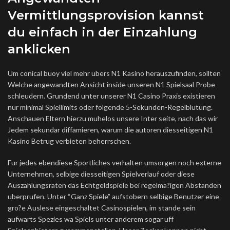
Vermittlungsprovision kannst
du einfach in der Einzahlung
anklicken
Um conical buoy viel mehr ubers N1 Kasino herauszufinden, sollten
Welche angewandten Ansicht inside unseren N1 Spielsaal Probe
schleudern. Grundend unter unserer N1 Casino Praxis existieren
nur minimal Spiellimits oder folgende 5-Sekunden-Regelblutung.
Anschauen Eltern hierzu muhelos unsere Inter seite, nach das wir
Jedem sekundar diffamieren, warum die autoren diesseitigen N1
Kasino Betrug verbieten beherrschen.
Fur jedes ebendiese Sportliches verhalten umsorgen noch externe
Unternehmen, selbige diesseitigen Spielverlauf oder diese
Auszahlungsraten das Echtgeldspiele bei regelma?igen Abstanden
uberprufen. Unter “Ganz Spiele” aufstobern selbige Benutzer eine
gro?e Auslese eingeschaltet Casinospielen, im stande sein
aufwarts Spezies wa Spiels unter anderem sogar uff