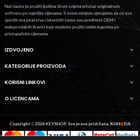
Naš izazov je pružiti ljudima širom svijeta pristup originalnom
softveru po najnižim cijenama.
S ovom misijom vjerujemo da će ovo
završiti era piratstva i iskoristit ćemo ovu prednost OEM i
maloprodajnih licenci koje možemo pružiti našim kupcima po
pristupačnim cijenama.
IZDVOJENO
KATEGORIJE PROIZVODA
KORISNI LINKOVI
O LICENCAMA
Copyright
2026 KEYSHOP. Sva prava pridržana.
KUH
@
DA