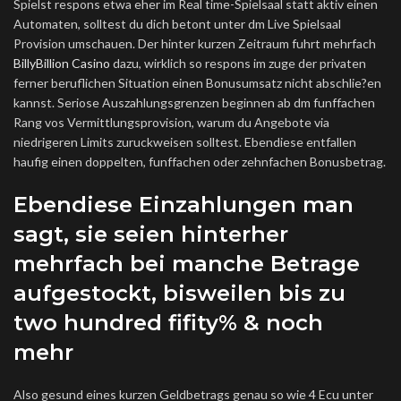
Spielst respons etwa eher im Real time-Spielsaal statt aktiv einen
Automaten, solltest du dich betont unter dm Live Spielsaal
Provision umschauen. Der hinter kurzen Zeitraum fuhrt mehrfach
BillyBillion Casino
dazu, wirklich so respons im zuge der privaten
ferner beruflichen Situation einen Bonusumsatz nicht abschlie?en
kannst. Seriose Auszahlungsgrenzen beginnen ab dm funffachen
Rang vos Vermittlungsprovision, warum du Angebote via
niedrigeren Limits zuruckweisen solltest. Ebendiese entfallen
haufig einen doppelten, funffachen oder zehnfachen Bonusbetrag.
Ebendiese Einzahlungen man
sagt, sie seien hinterher
mehrfach bei manche Betrage
aufgestockt, bisweilen bis zu
two hundred fifity% & noch
mehr
Also gesund eines kurzen Geldbetrags genau so wie 4 Ecu unter