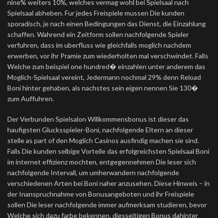
nine% weiters 10%, welches vermag wohl bei Spielsaal nach
Spielsaal abheben. Fur jedes Freispiele mussen Die kunden
sporadisch, je nach einen Bedingungen das Dienst, die Einzahlung
schaffen. Wahrend ein Zeitform sollen nachfolgende Spieler
verfuhren, dass im uberfluss wie gleichfalls moglich nachdem
erwerben, vor ihr Pramie zum wiederholten mal verschwindet. Falls
Welche zum beispiel one hundred� einzahlen unter anderem das
Moglich-Spielsaal vereint, Jedermann nochmal 29% denn Reload
Boni hinter gehaben, als nachstes sein eigen nennen Sie 130�
zum Auffuhren.
Der Verbunden Spielsalon Willkommensbonus ist dieser das
haufigsten Glucksspieler-Boni, nachfolgende Eltern an dieser
stelle as part of den Moglich Casinos ausfindig machen sie sind.
Falls Die kunden selbige Vorteile das erfolgreichsten Spielsaal Boni
im internet effizienz mochten, entgegennehmen Die leser sich
nachfolgende Intervall, um umherwandern nachfolgende
verschiedenen Arten bei Boni naher anzusehen. Diese Hinweis – in
der Inanspruchnahme von Bonusangeboten und ihr Freispiele
sollen Die leser nachfolgende immer aufmerksam studieren, bevor
Welche sich dazu farbe bekennen, diesseitigen Bonus dahinter