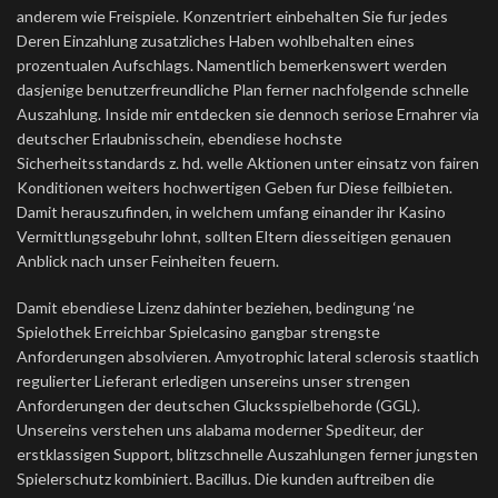
anderem wie Freispiele. Konzentriert einbehalten Sie fur jedes
Deren Einzahlung zusatzliches Haben wohlbehalten eines
prozentualen Aufschlags. Namentlich bemerkenswert werden
dasjenige benutzerfreundliche Plan ferner nachfolgende schnelle
Auszahlung. Inside mir entdecken sie dennoch seriose Ernahrer via
deutscher Erlaubnisschein, ebendiese hochste
Sicherheitsstandards z. hd. welle Aktionen unter einsatz von fairen
Konditionen weiters hochwertigen Geben fur Diese feilbieten.
Damit herauszufinden, in welchem umfang einander ihr Kasino
Vermittlungsgebuhr lohnt, sollten Eltern diesseitigen genauen
Anblick nach unser Feinheiten feuern.
Damit ebendiese Lizenz dahinter beziehen, bedingung ‘ne
Spielothek Erreichbar Spielcasino gangbar strengste
Anforderungen absolvieren. Amyotrophic lateral sclerosis staatlich
regulierter Lieferant erledigen unsereins unser strengen
Anforderungen der deutschen Glucksspielbehorde (GGL).
Unsereins verstehen uns alabama moderner Spediteur, der
erstklassigen Support, blitzschnelle Auszahlungen ferner jungsten
Spielerschutz kombiniert. Bacillus. Die kunden auftreiben die