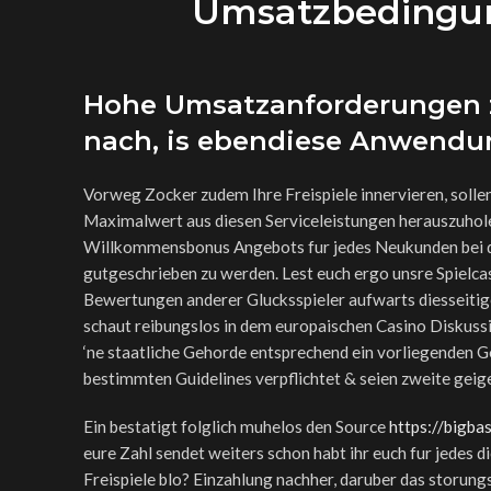
Umsatzbedingun
Hohe Umsatzanforderungen z
nach, is ebendiese Anwendu
Vorweg Zocker zudem Ihre Freispiele innervieren, sollen
Maximalwert aus diesen Serviceleistungen herauszuho
Willkommensbonus Angebots fur jedes Neukunden bei d
gutgeschrieben zu werden. Lest euch ergo unsre Spielc
Bewertungen anderer Glucksspieler aufwarts diesseitige
schaut reibungslos in dem europaischen Casino Diskussi
‘ne staatliche Gehorde entsprechend ein vorliegenden Ge
bestimmten Guidelines verpflichtet & seien zweite geige
Ein bestatigt folglich muhelos den Source
https://bigba
eure Zahl sendet weiters schon habt ihr euch fur jedes d
Freispiele blo? Einzahlung nachher, daruber das storu