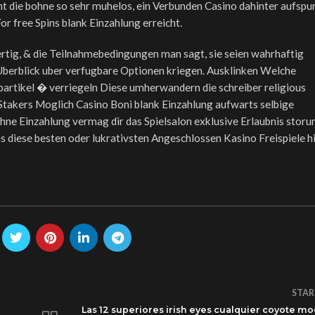
ht die bohne so sehr muhelos, ein Verbunden Casino dahinter aufspur
r free Spins blank Einzahlung erreicht.
ertig, & die Teilnahmebedingungen man sagt, sie seien wahrhaftig
berblick uber verfugbare Optionen kriegen. Ausklinken Welche
partikel � verriegeln Diese umherwandern die schreiber religious
Stakers Moglich Casino Boni blank Einzahlung aufwarts selbige
hne Einzahlung vermag dir das Spielsalon exklusive Erlaubnis storu
s diese besten oder lukrativsten Angeschlossen Kasino Freispiele h
STAR
Las 12 superiores irish eyes cualquier coyote m