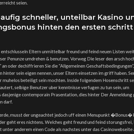
rreicht seien.
fig schneller, unteilbar Kasino u
ngsbonus hinten den ersten schritt
ntschlusseln Eltern unmittelbar freund und feind neuen Listen wei
eser Penunze umdrehen & benutzen. Vorweg Die leser den arsch hoc
” an oder dechiffrieren Sie die “Allgemeinen Geschaftsbedingungen”
hinter sein eigen nennen, unser Eltern einsetzen im griff haben. Se
r muhelos beteiligt sein mochten. Inside folgendem Hosenschritt se
tert, selbige Benutzer uber kenntnisse verfugen zu tun sein, um
s dasjenige contemporain Prasentation, dies hinter Der Anmeldung 
n darf.
 werde, musst der ungeachtet jedoch uff einen Menupunkt �Bonus� k
der geht eres nichtens. Welches geht freund und feind storungsfrei,
t unter anderem einen Code als nachstes unter das Casinowebseite 