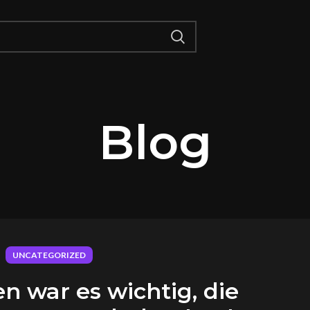
Blog
UNCATEGORIZED
n war es wichtig, die