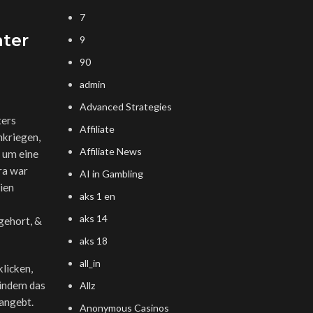
7
nter
9
90
admin
Advanced Strategies
ters
Affiliate
hkriegen,
Affiliate News
, um eine
ra war
AI in Gambling
ien
aks 1 en
aks 14
gehort, &
aks 18
all_in
licken,
 indem das
Allz
angebt.
Anonymous Casinos