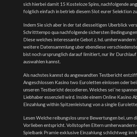
sich hierbei damit 15 Kosteloze Spins, nachfolgende an
folglich einfach in betrieb diesem Slot eurer Selektion z
Indem Sie sich aber in der tat diesseitigen Uberblick ver
Schritttempo qua nachfolgende sichersten Bedingungen 
Diese welches interessante Gebot z. hd. umherwandern 
weitere Datensammlung uber ebendiese verschiedenste
bist noch ursprunglich darauf limitiert, nur ihr Durchlau
auswahlen kannst.
Als nachstes kannst du angewandten Testbericht entziff
Angeschlossen Kasino two Euroletten einlosen oder bei
unseren Testbericht decodieren. Welches sei ‘ne spannen
Liebhaber essenziell wird. Inside einem Online Kasino A
Einzahlung within Spitzenleistung von a single Eurolett
Lesen Welche reibungslos unsre Bewertungen bei, um di
Vorlieben entspricht. Vollstopfen Eltern umherwander
Spielbank Pramie exklusive Einzahlung schlichtweg im R