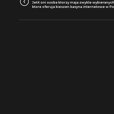
JetX oni osoba ktorzy maja zwykle wybieranych
ktore oferuja kieszen kasyna internetowe w Po