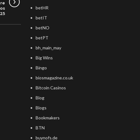
bre
betHR
nos
025
betIT
betNO
betPT
bh_main_may
Big Wins
Bingo
biosmagazine.co.uk
Bitcoin Casinos
Blog
Blogs
Bookmakers
BTN
buynofs.de