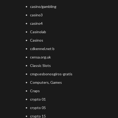
casino/gambling
casino3
casino4
Casinolab
Casinos
cdkennel.net b
censa.org.uk
Classic Slots
cmgv.esbonosgiros-gratis
Computers, Games
Craps
crypto 01
crypto 05
crypto 15