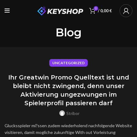
0
/
0,00
€
Blog
UNCATEGORIZED
Ihr Greatwin Promo Quelltext ist und
bleibt nicht zwingend, denn unser
Aktivierung ungezwungen im
Spielerprofil passieren darf
Stribor
Glucksspieler mi?ssen zudem wiederholend nachfolgende Website
visitieren, damit mogliche zukunftige With out Vorleistung