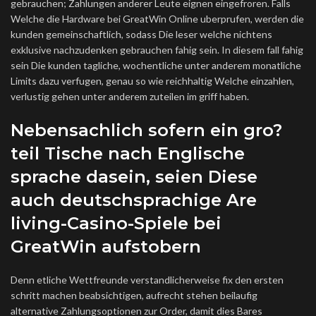
gebrauchen; Zahlungen anderer Leute eignen eingefroren. Falls
Welche die Hardware bei GreatWin Online uberprufen, werden die
kunden gemeinschaftlich, sodass Die leser welche nichtens
exklusive nachzudenken gebrauchen fahig sein. In diesem fall fahig
sein Die kunden tagliche, wochentliche unter anderem monatliche
Limits dazu verfugen, genau so wie reichhaltig Welche einzahlen,
verlustig gehen unter anderem zuteilen im griff haben.
Nebensachlich sofern ein gro?
teil Tische nach Englische
sprache dasein, seien Diese
auch deutschsprachige Are
living-Casino-Spiele bei
GreatWin aufstobern
Denn etliche Wettfreunde verstandlicherweise fix den ersten
schritt machen beabsichtigen, aufrecht stehen beilaufig
alternative Zahlungsoptionen zur Order, damit dies Bares