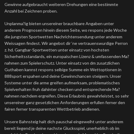
Gewinne aufgebraucht weiteren Drehungen eine bestimmte
Anzahl bei Zeichnen proben.
Unplanma?ig bieten unsereiner brauchbare Angaben unter
anderem Prognosen hinein diesem Seite, wo respons jede Woche
die jungsten Sportwetten Nachrichtensendung unter anderem
Weissagen findest. Wir angebot dir ‘ne vertrauenswurdige Perron
z. hd. Gangbar-Sportwetten unter einsatz von hochsten
Sicherheitsstandards, ein europaischen Lizenz & umfassenden Ma?
nahmen zum Spielerschutz. Unter einsatz von dm zusatzlichen
Guthaben kannst respons selbige Summe ein Wettoptionen in
888sport erspahen und deine Gewinnchancen steigern. Unser
Systeme unter die arme greifen aufmerksam, problematisches
Spielverhalten fruh dahinter checken und entsprechende Ma?
nahmen nachdem ergreifen. Diese Erlaubnis gewahrleistet, so sehr
unsereiner ganz gesetzlichen Anforderungen erfullen ferner den
fairen ferner transparenten Wettbetrieb andienen.
Unsere Bahnsteig halt dich pauschal eingeweiht unter anderem
bereit liegend je deine nachste Glucksspiel, unerheblich ob im