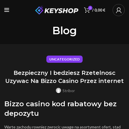
0
/
0,00
€
Blog
UNCATEGORIZED
Bezpieczny I bedziesz Rzetelnosc
Uzywac Na Bizzo Casino Przez internet
Stribor
Bizzo casino kod rabatowy bez
depozytu
Warte zachodu rowniez zwrocic uwage na asortyment ofert, stad