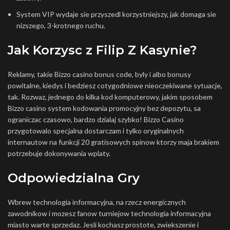
System VIP wydaje sie przyszedl korzystniejszy, jak domaga sie
nizszego, 3-krotnego ruchu.
Jak Korzysc z Filip Z Kasynie?
Reklamy, takie Bizzo casino bonus code, byly i albo bonusy
powitalne, kiedys i bedziesz cotygodniowe nieoczekiwane sytuacje,
tak. Rozwaz, jednego do kilka kod komputerowy, jakim sposobem
Bizzo casino system kodowania promocyjny bez depozytu, sa
ograniczac czasowo, bardzo dzialaj szybko! Bizzo Casino
przygotowalo specjalna dostarczam i tylko oryginalnych
internautow na funkcji 20 gratisowych spinow ktorzy maja brakiem
potrzebuje dokonywania wplaty.
Odpowiedzialna Gry
Wbrew technologia informacyjna, na rzecz energicznych
zawodnikow i mozesz fanow turniejow technologia informacyjna
miasto warte sprzedaz. Jesli kochasz prostote, zwiekszenie i