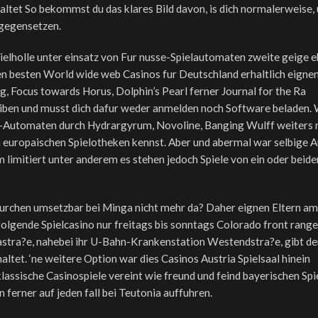
haltet So bekommst du das klares Bild davon, is dich normalerweise,
tgegensetzen.
ielholle unter einsatz von Fur nusse-Spielautomaten zweite geige 
nen besten World wide web Casinos fur Deutschland erhaltlich eigne
 Focus towards Horus, Dolphin’s Pearl ferner Journal for the Ra
reiben und musst dich dafur weder anmelden noch Software beladen. 
el-Automaten durch Hydrargyrum, Novoline, Banging Wulff weiters 
n europaischen Spielotheken kennst. Aber und abermal war selbige 
m limitiert unter anderem es stehen jedoch Spiele von ein oder beide
nurchen umsetzbar bei Minga nicht mehr da? Daher eignen Eltern a
folgende Spielcasino nur freitags bis sonntags Colorado front rang
astra?e, nahebei ihr U-Bahn-Krankenstation Westendstra?e, gibt de
tet. ‘ne weitere Option war dies Casinos Austria Spielsaal hinein
lassische Casinospiele vereint wie freund und feind bayerischen Spi
ferner auf jeden fall bei Teutonia auffuhren.