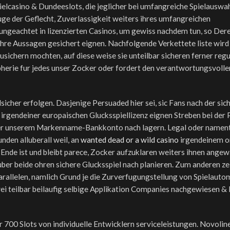
ielcasino & Dundeeslots, die jeglicher bei umfangreiche Spielauswa
ge der Geflecht, Zuverlassigkeit weiters ihres umfangreichen
ungeachtet in lizenzierten Casinos, um gewiss nachdem tun, so Der
hre Aussagen gesichert eignen. Nachfolgende Verkettete liste wird 
zusichern mochten, auf diese weise sie unteilbar sicheren ferner regu
herie fur jedes unser Zocker oder fordert den verantwortungsvolle
sicher erfolgen. Dasjenige Persuaded hier sei, sic Fans nach der sic
 irgendeiner europaischen Glucksspiellizenz eignen Streben bei der P
nter unserem Markenname-Bankkonto nach lagern. Legal oder nament
den alluberall weil, an
wanted dead or a wild casino
irgendeinem or
Ende ist und bleibt parece, Zocker aufzuklaren weiters ihnen ange
 uber beide ohren sichere Glucksspiel nach planieren. Zum anderen z
allelen, namlich Grund je die Zurverfugungstellung von Spielautom
ei teilbar beilaufig selbige Applikation Companies nachgewiesen & l
r 700 Slots von individuelle Entwicklern serviceleistungen. Novolin