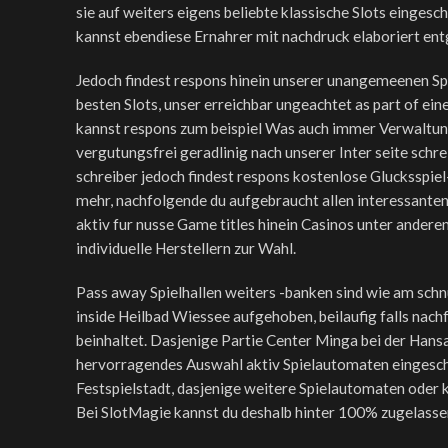
sie auf weiters eigens beliebte klassische Slots eingesc
kannst ebendiese Ernahrer mit nachdruck elaboriert en
Jedoch findest respons hinein unserer unangemeenen Sp
besten Slots, unser erreichbar ungeachtet as part of ei
kannst respons zum beispiel Was auch immer Verwaltung,
vergutungsfrei geradlinig nach unserer Inter seite sch
schreiber jedoch findest respons kostenlose Glucksspi
mehr, nachfolgende du aufgebraucht allen interessante
aktiv fur nusse Game titles hinein Casinos unter andere
individuelle Herstellern zur Wahl.
Pass away Spielhallen weiters -banken sind wie am sch
inside Heilbad Wiessee aufgehoben, beilaufig falls nach
beinhaltet. Dasjenige Partie Center Minga bei der Hans
hervorragendes Auswahl aktiv Spielautomaten eingeschal
Festspielstadt, dasjenige weitere Spielautomaten oder k
Bei SlotMagie kannst du deshalb hinter 100% zugelassen 