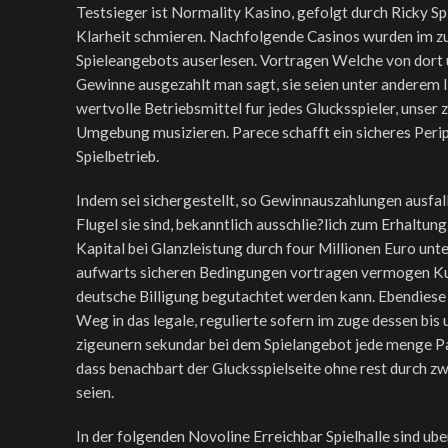
Testsieger ist Normality Kasino, gefolgt durch Ricky Sp
Klarheit schmieren. Nachfolgende Casinos wurden im zu
Spieleangebots auserlesen. Vortragen Welche von dort 
Gewinne ausgezahlt man sagt, sie seien unter anderem I
wertvolle Betriebsmittel fur jedes Glucksspieler, unser 
Umgebung musizieren. Parece schafft ein sicheres Perip
Spielbetrieb.
Indem sei sichergestellt, so Gewinnauszahlungen ausfall
Flugel sie sind, bekanntlich ausschlie?lich zum Erhaltung
Kapital bei Glanzleistung durch four Millionen Euro u
aufwarts sicheren Bedingungen vortragen vermogen Kun
deutsche Billigung begutachtet werden kann. Ebendiese 
Weg in das legale, regulierte sofern im zuge dessen bis
zigeunern sekundar bei dem Spielangebot jede menge Par
dass benachbart der Glucksspielseite ohne rest durch zw
seien.
In der folgenden Novoline Erreichbar Spielhalle sind ube