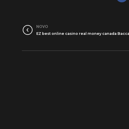
NOVO
EZ best online casino real money canada Bacca