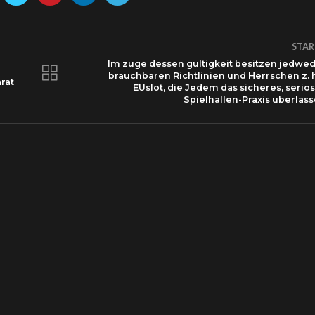
STAR
Im zuge dessen gultigkeit besitzen jedwe
brauchbaren Richtlinien und Herrschen z. 
rat
EUslot, die Jedem das sicheres, serio
Spielhallen-Praxis uberlas