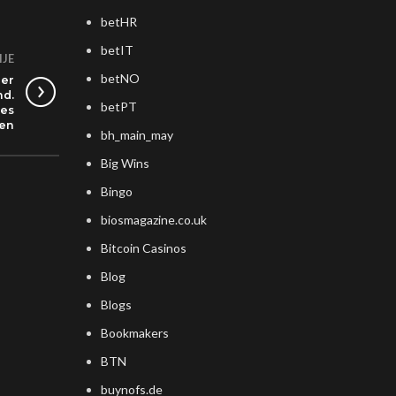
betHR
betIT
IJE
betNO
der
hd.
betPT
ses
sen
bh_main_may
Big Wins
Bingo
biosmagazine.co.uk
Bitcoin Casinos
Blog
Blogs
Bookmakers
BTN
buynofs.de