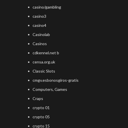
casino/gambling
casino3
casino4
Casinolab
Casinos
cdkennel.net b
censa.org.uk
Classic Slots
cmgv.esbonosgiros-gratis
Computers, Games
Craps
crypto 01
crypto 05
crypto 15