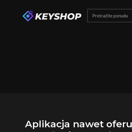
Aplikacja nawet oferu