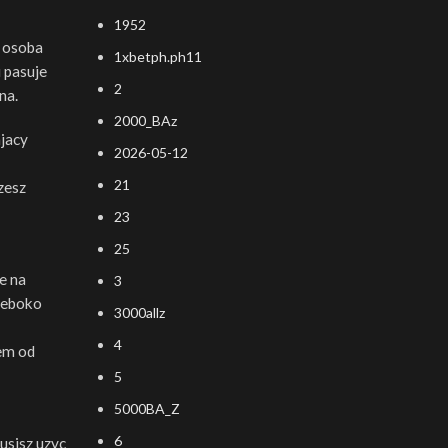
1952
a osoba
1xbetph.ph11
 pasuje
2
na.
2000_BAz
jacy
2026-05-12
21
zesz
23
25
e na
3
gleboko
3000allz
4
em od
5
5000BA_Z
6
usisz uzyc