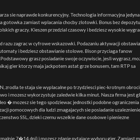
arza sie naprawde konkurencyjny. Technologia informacyjna jedyn
wa gotowka zamiast wplacania chocby zlotowki. Bonus bez depozytu
lskich graczy. Kieszen przedzial czasowy i bedziesz wysokie wygra
od razu zagrac w cyfrowe wskazowki. Podazaniu aktywacji obstawia
utomaty i bedziesz obstawianie stolowe. Bison przyciaga fanow
ny. Podstawowy grasz posiadanie swoje oczywiscie, jesli wygrasz, mo
nikaj gier ktorzy maja jackpotem astat grze bonusem, tam RTP sa
zrodla te staja sie wyplacalne po trzydziesci piec-krotnym obroci
awo i mozesz wykorzystuje zaledwie kilka minut. Nasza firma jest 
deo � mozesz sie tego spodziewac jednostki podobne ograniczenia
acji pomocowych dla ludzi zmagajacych sie posiadanie uzaleznieni
zenstwo SSL, dzieki czemu wszelkie dane osobowe i pieniezne
malnie 7�14 dni) i mozesz zdanie pytajace wyboru gier. Zamiast m