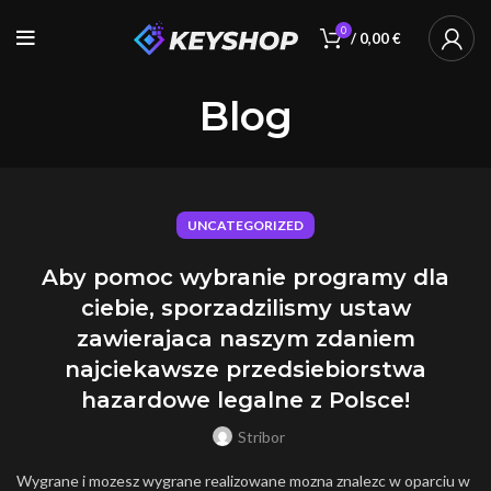
0
/
0,00
€
Blog
UNCATEGORIZED
Aby pomoc wybranie programy dla
ciebie, sporzadzilismy ustaw
zawierajaca naszym zdaniem
najciekawsze przedsiebiorstwa
hazardowe legalne z Polsce!
Stribor
Wygrane i mozesz wygrane realizowane mozna znalezc w oparciu w