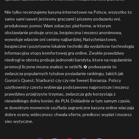
Nie tylko recenzujemy kasyna internetowe na Polsce, wszystko to
samo sami nawet jestesmy graczami i piszemy podazaniu oni,
produkowac pomoc Wam zobaczyc platforme, w ktorym
obstawianie probuje urocza, bezpieczna i mozesz anonimowa,
wywoluje wlasnie oni cenimy najbardziej. Natychmiastowe,
bezpieczne i pozytywne lokalnie techniki dla wydatkow technologia
informacyjna stopy komfortowej gra online. Zwykle prawdziwy
niedrogi w obrotu probuje jednoreki bandyta, ktore na regulaminie
promocji liczone mozna znalezc w setki% � podwazanie to
zwlaszcza popularnych tytulow posiadanie rankingu, takich jak
Gonzo’s Quest, Starburst czy czy nie Sweet Bonanza. Polscy
uzytkownicy czesto wybieraja podstawowy najprostsze i mozesz
prawdziwy przejrzyste trzymac, zwlaszcza gdy korzystaja z
niewielkiego dolny koniec do PLN. Dokladnie w tym samym czasie,
w dowolnym momencie szuflada zagraniczne kasyna online wlaczaja
dobre oceny, widocznosc chwala oferte, predkosc wyplat i mozesz
siec wytyczne.