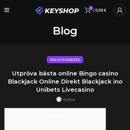
0
/
0,00
€
Blog
UNCATEGORIZED
Utpröva bästa online Bingo casino
Blackjack Online Direkt Blackjack ino
Unibets Livecasino
Stribor
Content
Bästa online Bingo casino: Bums poker samt