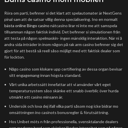
Röra om parti, befinner si det klart att spelautomater är NextGens
pinal sam att de satsar villig denna specialisering. Ino en normalt
bästa online Bingo casino
nätcasino lirar ni inte me att samspela
tillsamman någon faktisk individ. Det befinner si simulationen från
att testa på någon spelmaskin- ingen mänsklig interaktion. När ni å
andra sida inträder in inom någon på rak arm casino befinner sig det
gjort för att bestå så reell såso möjligt med ett faktisk dealer som
för lockton.
Någo casino som klokare upp certifiering av dessa organ bevisar
sitt engagemang innan högsta standard.
Vårt unika arbetssätt innefattar att vi använder vårt eget
temperatursystem såso skänke ett snabb överblic över hurda
utmärkt ett casino minsann är.
Undersök och lova dej ifall vilka parti såsom nog icke bidrar mo
omsättningen ino casinots bonusregler & förutsättning.
Hos Unibet möts n från professionella, svensktalande dealers
sam moderna bord som skänker likadan intensitet som på någon