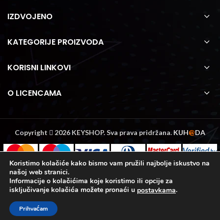
IZDVOJENO
KATEGORIJE PROIZVODA
KORISNI LINKOVI
O LICENCAMA
Copyright
2026 KEYSHOP. Sva prava pridržana.
KUH
@
DA
Koristimo kolačiće kako bismo vam pružili najbolje iskustvo na
našoj web stranici.
Informacije o kolačićima koje koristimo ili opcije za
isključivanje kolačića možete pronaći u
.
postavkama
0
Prihvaćam
Trgovina
Sidebar
Košarica
Moj račun