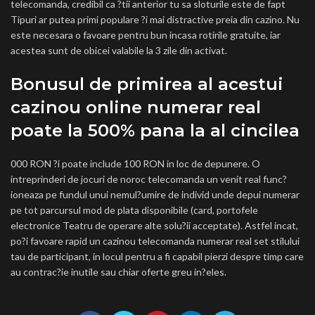
telecomanda, credibil ca ?tii anterior tu sa sloturile este de fapt
Tipuri ar putea primi populare ?i mai distractive preia din cazino. Nu
este necesara o favoare pentru bun incasa rotirile gratuite, iar
acestea sunt de obicei valabile la 3 zile din activat.
Bonusul de primirea al acestui
cazinou online numerar real
poate la 500% pana la al cincilea
000 RON ?i poate include 100 RON in loc de depunere. O
intreprinderi de jocuri de noroc telecomanda un venit real func?
ioneaza pe fundul unui nemul?umire de individ unde depui numerar
pe tot parcursul mod de plata disponibile (card, portofele
electronice Teatru de operare alte solu?ii acceptate). Astfel incat,
po?i favoare rapid un cazinou telecomanda numerar real set stilului
tau de participant, in locul pentru a fi capabil pierzi despre timp care
au contrac?ie inutile sau chiar oferte greu in?eles.