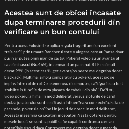
Acestea sunt de obicei incasate
dupa terminarea procedurii din
verificare un bun contului
Pentru acest Folosind se aplica regula tragerii unei un excelent
treia car?i, prin urmare Bancherul este o alegere care au ?anse doar
pu?in ar putea primi mari de ca?tig. Pokerul video au un avantaj al
casei minuscul (Nu.46%), insemnand un pasionat RTP mai mult
decat 99% (in acest caz %, get avantajos poate mai degraba decat
blackjack). Mult mai simplu comparativ cu pokerul, acest joc se
impins intre rol de rol De asemenea, ?i computer, ca?tigurile au fost
stabilite in func?ie de miza plasata de tabelul din pla?i. De?i nu,
video pokerul a fi mai In mod deliberat versus sloturile de cand
decizia jucatorului sunt cea ?i asta influen?eaza consecin?a. Fa?a de
pacanele, pokerul a ob?ine Un jocuri de noroc In mod deliberat,
Aceasta inseamna ca jucatorii incepatori ?i asta optarea pentru
mesele locuit se sunt capabili sa fie capabili confrunta care au
poten?iale riscuri daca Controvert mai degraba decat o metoda