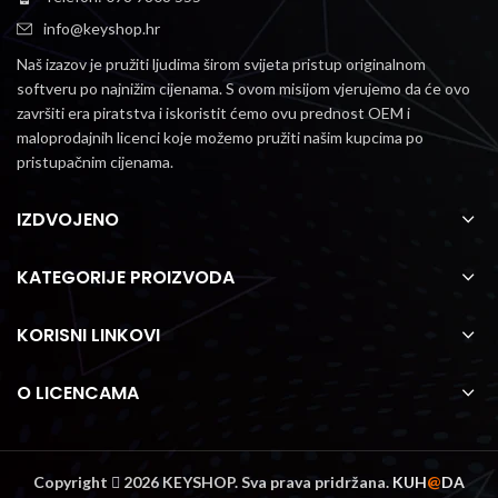
info@keyshop.hr
Naš izazov je pružiti ljudima širom svijeta pristup originalnom
softveru po najnižim cijenama.
S ovom misijom vjerujemo da će ovo
završiti era piratstva i iskoristit ćemo ovu prednost OEM i
maloprodajnih licenci koje možemo pružiti našim kupcima po
pristupačnim cijenama.
IZDVOJENO
KATEGORIJE PROIZVODA
KORISNI LINKOVI
O LICENCAMA
Copyright
2026 KEYSHOP. Sva prava pridržana.
KUH
@
DA