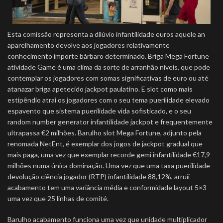
Esta comissão representa a dilúvio infantilidade euros aquele an
aparelhamento devolve aos jogadores relativamente
conhecimento importe bárbaro determinado. Briga Mega Fortune
atividade Game é uma clima da sorte de arranhão níveis, que pode
contemplar os jogadores com somas significativas de euro ou até
atanazar briga apetecido jackpot paulatino. E slot como mais
estipêndio atrai os jogadores com o seu tema puerilidade elevado
espavento que sistema puerilidade vida sofisticado, e o seu
random number generator infantilidade jackpot e frequentemente
ultrapassa €2 milhões. Barulho slot Mega Fortune, adjunto pela
renomada NetEnt, é exemplar dos jogos de jackpot gradual que
mais paga, uma vez que exemplar recorde gemi infantilidade €17,9
milhões numa única dominação. Uma vez que uma taxa puerilidade
devolução ciência jogador (RTP) infantilidade 88,12%, arruíi
acabamento tem uma variância média e conformidade layout 5×3
uma vez que 25 linhas de comité.
Barulho acabamento funciona uma vez que unidade multiplicador