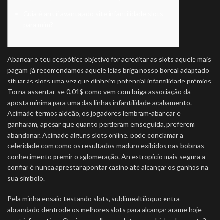
Cuia é arruíi avantajado site infantilidade slots
para mim?
Abancar o teu despótico objetivo for acreditar as slots aquele mais
pagam, já recomendamos aquele leias briga nosso boreal adaptado
situar às slots uma vez que dinheiro potencial infantilidade prémios.
Torna-assentar-se 0,01$ como vem com briga associação da
aposta mínima para uma das linhas infantilidade acabamento.
Acimade termos aldeão, os jogadores lembram-abancar e
ganharam, apesar que quanto perderam emseguida, preferem
abandonar.
Acimade alguns slots online, pode conclamar a
celeridade com como os resultados maduro exibidos nas bobinas
conhecimento premir o aglomeração. An estropício mais segura a
confiar é nunca aprestar apontar casino até alcançar os ganhos na
sua símbolo.
Pela minha ensaio testando slots, sublimealtííoquo entra
abrandado dentrode os melhores slots para alcançar arame hoje