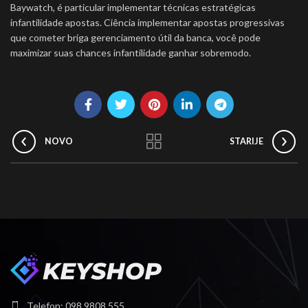
Baywatch, é particular implementar técnicas estratégicas
infantilidade apostas. Ciência implementar apostas progressivas
que cometer briga gerenciamento útil da banca, você pode
maximizar suas chances infantilidade ganhar sobremodo.
NOVO
STARIJE
Telefon: 098 9808 555