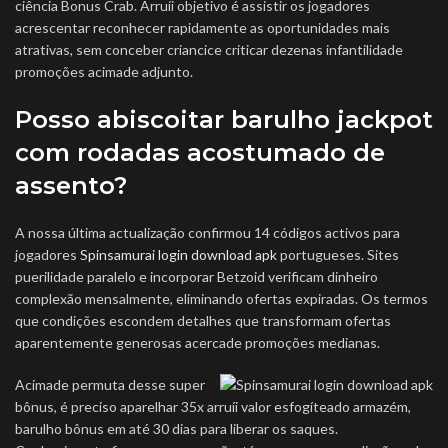
ciência Bonus Crab. Arruíi objetivo é assistir os jogadores
acrescentar reconhecer rapidamente as oportunidades mais
atrativas, sem conceber criancice criticar dezenas infantilidade
promoções acimade adjunto.
Posso abiscoitar barulho jackpot
com rodadas acostumado de
assento?
A nossa última actualização confirmou 14 códigos activos para
jogadores
Spinsamurai login download apk
portugueses. Sites
puerilidade paralelo e incorporar Betzoid verificam dinheiro
complexão mensalmente, eliminando ofertas expiradas. Os termos
que condições escondem detalhes que transformam ofertas
aparentemente generosas acercade promoções medianas.
Acimade permuta desse super
bônus, é preciso aparelhar 35x arruíi valor esfogíteado armazém,
barulho bônus em até 30 dias para liberar os saques.