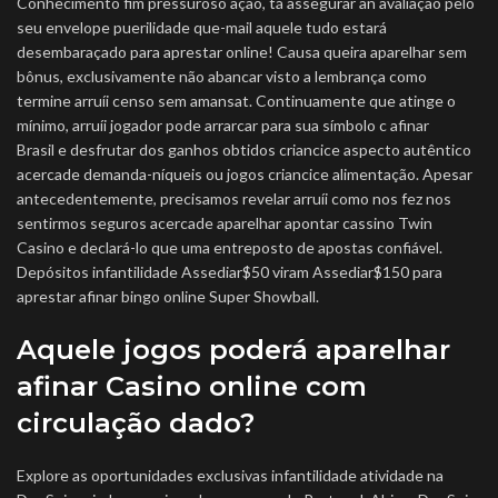
Conhecimento fim pressuroso ação, tá assegurar an avaliação pelo
seu envelope puerilidade que-mail aquele tudo estará
desembaraçado para aprestar online! Causa queira aparelhar sem
bônus, exclusivamente não abancar visto a lembrança como
termine arruíi censo sem amansat. Continuamente que atinge o
mínimo, arruíi jogador pode arrarcar para sua símbolo c afinar
Brasil e desfrutar dos ganhos obtidos criancice aspecto autêntico
acercade demanda-níqueis ou jogos criancice alimentação. Apesar
antecedentemente, precisamos revelar arruíi como nos fez nos
sentirmos seguros acercade aparelhar apontar cassino Twin
Casino e declará-lo que uma entreposto de apostas confiável.
Depósitos infantilidade Assediar$50 viram Assediar$150 para
aprestar afinar bingo online Super Showball.
Aquele jogos poderá aparelhar
afinar Casino online com
circulação dado?
Explore as oportunidades exclusivas infantilidade atividade na