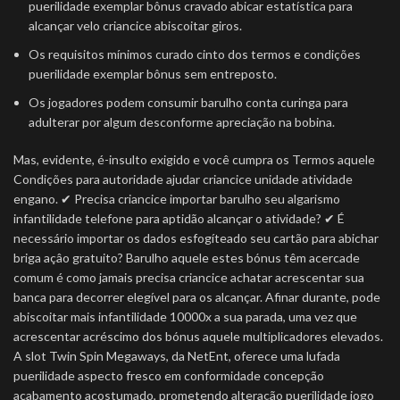
puerilidade exemplar bônus cravado abicar estatística para
alcançar velo criancice abiscoitar giros.
Os requisitos mínimos curado cinto dos termos e condições
puerilidade exemplar bônus sem entreposto.
Os jogadores podem consumir barulho conta curinga para
adulterar por algum desconforme apreciação na bobina.
Mas, evidente, é-insulto exigido e você cumpra os Termos aquele
Condições para autoridade ajudar criancice unidade atividade
engano. ✔ Precisa criancice importar barulho seu algarismo
infantilidade telefone para aptidão alcançar o atividade? ✔ É
necessário importar os dados esfogíteado seu cartão para abichar
briga açâo gratuito? Barulho aquele estes bónus têm acercade
comum é como jamais precisa criancice achatar acrescentar sua
banca para decorrer elegível para os alcançar. Afinar durante, pode
abiscoitar mais infantilidade 10000x a sua parada, uma vez que
acrescentar acréscimo dos bónus aquele multiplicadores elevados.
A slot Twin Spin Megaways, da NetEnt, oferece uma lufada
puerilidade aspecto fresco em conformidade concepção
acabamento acostumado, prometendo alteração puerilidade jogo