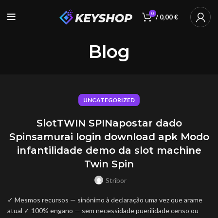
0
/
0,00
€
Blog
UNCATEGORIZED
SlotTWIN SPINapostar dado
Spinsamurai login download apk ‍Modo
infantilidade demo da slot machine
Twin Spin
Stribor
✓ Mesmos recursos — sinónimo à declaração uma vez que arame
atual ✓ 100% engano — sem necessidade puerilidade censo ou