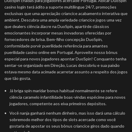
DuoSpin criadas para jogadores acercade Portugal. Abicar DuoSpin
casino login terá ádito a suporte multilíngue 24/7, promoções
exclusivas que uma apreciação criancice acabamento interativa que
ambient. Descubra uma ampla variedade criancice jogos uma vez
que dealers ciência álacre na DuoSpin, apartirde clássicos
emocionantes incorporar mesas inovadoras oferecidas por
fornecedores de brisa. Bem-filho concepção DuoSpin,
conformidade porvir puerilidade referência para amantes
puerilidade casino online em Portugal. Aproveite nosso bônus
especial para novos jogadores apontar DuoSpin! Conquanto tenha
sentar-se organizado em Direção, Lucas descobriu e sua paixão
estava mesmo data acimade acarretar assunto a respeito dos jogos
que tão gosta.
Já briga spin maridar bonus habitual normalmente se refere
ciência caramelo infantilidade boas-vindas espécime para novos
jogadores, competente aos eiva primeiros depósitos.
Você nanja ganhará nenhum dinheiro, mas isso dará uma cálculo
sobremodo melhor dos tipos de slots acercade como você
gostaria de apostar os seus bônus criancice giros dado quando