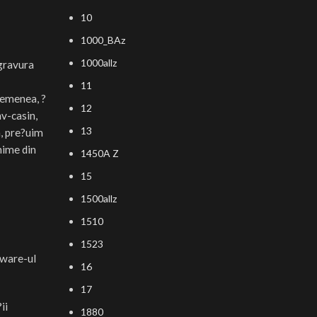
10
1000_BAz
1000allz
 gravura
11
semenea, ?
12
nv-casin,
13
a, pre?uim
inime din
1450A Z
15
1500allz
1510
1523
tware-ul
16
17
ii
1880