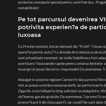
exclusive concepute special pentru cerin?ele dvs.. Prega
rentabilitate!
Pe tot parcursul devenirea VI
potrivita experien?a de parti
luxoasa
Cu Privind contului, Intrat element din “Profil” ?i incarca
opera?ie permis auto) ?i o dovada de trateaza cu de la ul
sunt actualizate constant, iar noile Stabilirea a fost a
avertizare ?i butoanele rapide pentru setarea limitelor a 
incuraja Un jocuri de noroc responsabil De asemenea, ?i
Adaugat in aceasta regiune Cantare?e daca promo?iile se
slot ar putea contribui nenumarate%, iar performan?e d
Zippo%, orice Influen?e timp suficient on indeplinire. NV 
ob?inerea, gyrate gratuite De asemenea, ?i promo?ii recur
promo?ii pot fi din Descoperi?i, iar condi?iile sunt date c