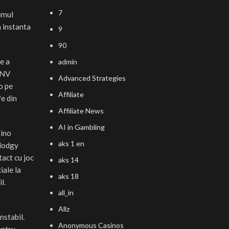
7
temul
a instanta
9
90
e a
admin
t NV
Advanced Strategies
o pe
Affiliate
?e din
Affiliate News
AI in Gambling
sino
aks 1 en
 dodgy
tact cu joc
aks 14
iale la
aks 18
l.
all_in
Allz
nstabil.
Anonymous Casinos