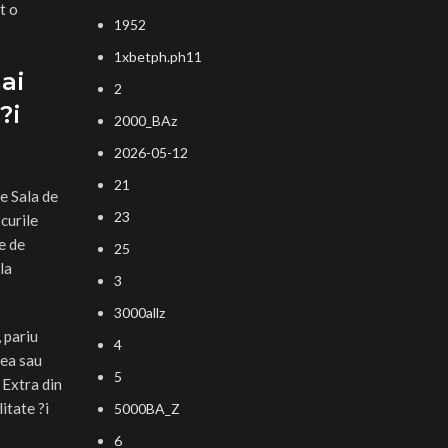
t o
1952
1xbetph.ph11
ai
2
?i
2000_BAz
2026-05-12
21
te Sala de
23
curile
e de
25
la
3
3000allz
 pariu
4
rea sau
5
 Extra din
itate ?i
5000BA_Z
6