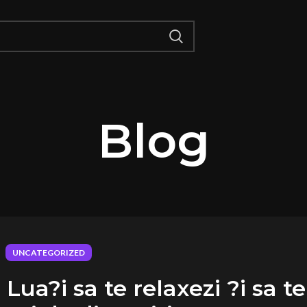
Blog
UNCATEGORIZED
Lua?i sa te relaxezi ?i sa te