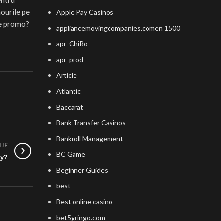
entru
nourile pe
Apple Pay Casinos
te promo?
appliancemovingcompanies.comen 1500
apr_ChiRo
apr_prod
Article
Atlantic
Baccarat
Bank Transfer Casinos
Bankroll Management
IJE
BC Game
ay?
Beginner Guides
best
Best online casino
bet5gringo.com