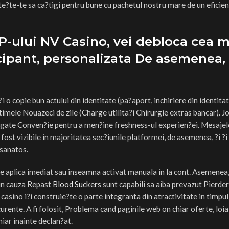
te?te-te sa ca?tigi pentru bune cu pachetul nostru mare de un eficien
P-ului NV Casino, vei debloca cea m
cipant, personalizata De asemenea, 
?i o copie bun actului din identitate (pa?aport, inchiriere din identita
timele Nouazeci de zile (Charge utilita?i Chirurgie extras bancar). Jo
daugate Conven?ie pentru a men?ine freshness-ul experien?ei. Mesajel
fost vizibile in majoritatea sec?iunile platformei, de asemenea, ?i ?i 
 sanatos.
 aplica imediat sau inseamna activat manuala in la cont. Asemenea,
in cauza Repast
Blood Suckers
sunt capabili sa aiba prevazut Pierde
casino i?i construie?te o parte integranta din atractivitate in timpul
ente. A fi folosit, Problema cand paginile web on chiar oferte, loial
hiar inainte declan?at.