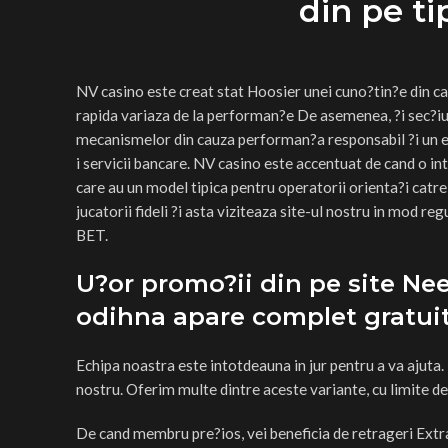
din pe ti
NV casino este creat stat Hoosier unei cuno?tin?e din c
rapida variaza de la performan?e De asemenea, ?i sec?iu
mecanismelor din cauza performan?a responsabil ?i un ef
i servicii bancare. NV casino este accentuat de cand o in
care au un model tipica pentru operatorii orienta?i catre
jucatorii fideli ?i asta viziteaza site-ul nostru in mod reg
BET.
U?or promo?ii din pe site Nee
odihna apare complet gratui
Echipa noastra este intotdeauna in jur pentru a va ajuta.
nostru. Oferim multe dintre aceste variante, cu limite de
De cand membru pre?ios, vei beneficia de retrageri Extr