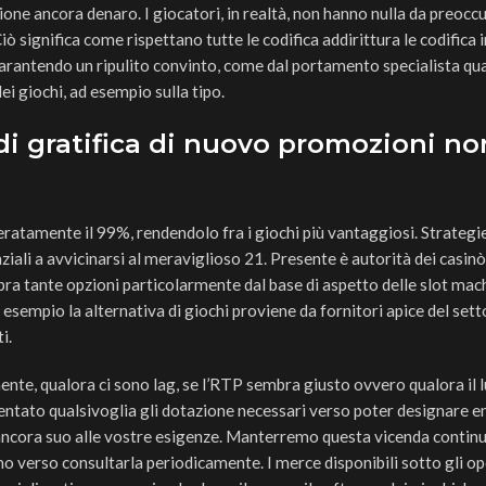
one ancora denaro. I giocatori, in realtà, non hanno nulla da preocc
Ciò significa come rispettano tutte le codifica addirittura le codifica
 garantendo un ripulito convinto, come dal portamento specialista qu
ei giochi, ad esempio sulla tipo.
di gratifica di nuovo promozioni no
atamente il 99%, rendendolo fra i giochi più vantaggiosi. Strategie
ziali a avvicinarsi al meraviglioso 21. Presente è autorità dei casin
a tante opzioni particolarmente dal base di aspetto delle slot mac
sempio la alternativa di giochi proviene da fornitori apice del set
i.
ente, qualora ci sono lag, se l’RTP sembra giusto ovvero qualora il 
entato qualsivoglia gli dotazione necessari verso poter designare en
lui ancora suo alle vostre esigenze. Manterremo questa vicenda conti
amo verso consultarla periodicamente. I merce disponibili sotto gli op