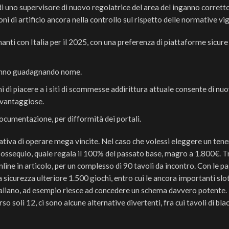
i uno supervisore di nuovo regolatrice del area del inganno corretto
i di artificio ancora nella controllo sul rispetto delle normative vig
nti con Italia per il 2025, con una preferenza di piattaforme sicur
tanno guadagnando nome.
i di piacere a i siti di scommesse addirittura attuale consente di nuov
o vantaggiose.
documentazione, per difformità dei portali.
ativa di operare mega vincite. Nel caso che volessi eleggere un ten
 ossequio, quale regala il 100% del passato base, magro a 1.800€. T
nline in articolo, per un complesso di 90 tavoli da incontro. Con le p
sicurezza ulteriore 1.500 giochi, entro cui le ancora importanti slot
 italiano, ad esempio riesce ad concedere un schema davvero potente.
 soli 12, ci sono alcune alternative divertenti, fra cui tavoli di bla