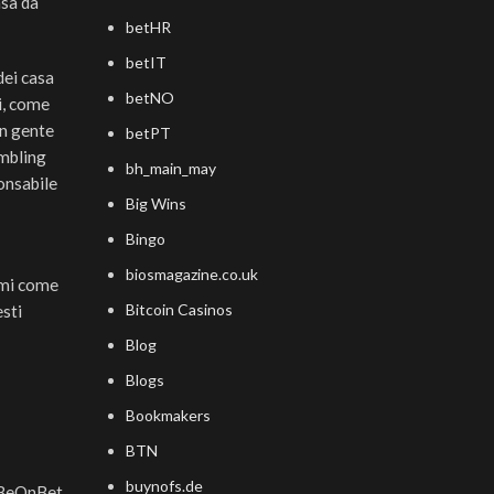
asa da
betHR
betIT
dei casa
betNO
i, come
en gente
betPT
ambling
bh_main_may
onsabile
Big Wins
Bingo
biosmagazine.co.uk
imi come
Bitcoin Casinos
esti
Blog
Blogs
Bookmakers
BTN
buynofs.de