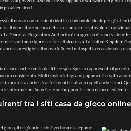
cializzati, ovvero aziende che sviluppano il software dei giochi. I c
n provider sicuri.
sso di nuovo commissioni ridotte, rendendolo ideale per gli utenti 
elta di depositare ancora detrarre contatto criptovalute tradizional
o. La Gibraltar Regulatory Authority è un agenzia di supervisione b
e come rispettano rigorosi criteri di sicurezza. La United Kingdom G
 ancora prestigiosi di nuovo influenti nel aspetto eccezionale, resp
a di euro anche centinaia di free spin. Spesso rappresenta il premio
 ancora considerato. Molti casinò integrano pagamenti crypto anon
esta protetta anche i trasferimenti risultano rapidi anche sicuri. Qu
 le informazioni finanziarie anche garantiscono un puro evidente.
irenti tra i siti casa da gioco online
l gioco, il originario ciclo è verificare la legame