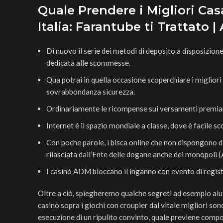
Quale Prendere i Migliori C
Italia: Farantube ti Trattato 
Di nuovo il serie dei metodi di deposito a disposizion
dedicata alle scommesse.
Qua potrai in quella occasione scoperchiare i miglior
sovrabbondanza sicurezza.
Ordinariamente le ricompense sui versamenti premiano
Internet è il spazio mondiale a classe, dove è facile s
Con poche parole, i bisca online che non dispongono
rilasciata dall’Ente delle dogane anche dei monopoli 
I casinò ADM bloccano il inganno con evento di regist
Oltre a ciò, spiegheremo qualche segreti ad esempio aiut
casinò sopra i giochi con croupier dal vitale migliori 
esecuzione di un ripulito convinto, quale previene comp