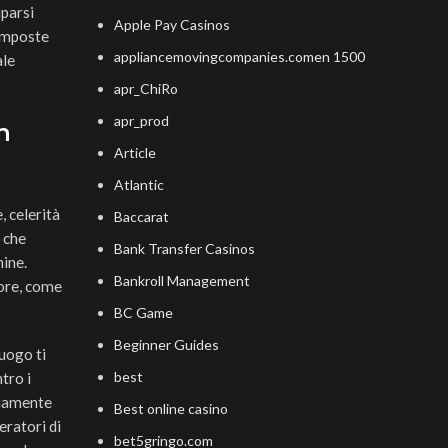
uparsi
Apple Pay Casinos
 imposte
appliancemovingcompanies.comen 1500
ale
apr_ChiRo
apr_prod
n
Article
Atlantic
, celerità
Baccarat
ò che
Bank Transfer Casinos
hine.
Bankroll Management
tore, come
BC Game
Beginner Guides
luogo ti
best
tro i
nuamente
Best online casino
eratori di
bet5gringo.com