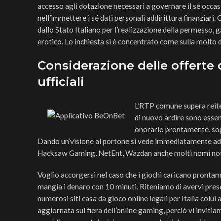
accesso agli dotazione necessari a governare il sé occasi
nell’immettere i sé dati personali addirittura finanziari. 
dallo Stato Italiano per l’realizzazione della permesso,
erotico. Lo inchiesta si è concentrato come sulla molto d
Considerazione delle offerte 
ufficiali
L’RTP comune supera reiter
di nuovo ardire sono essen
onorario prontamente, sopr
Dando un’visione al portone si vede immediatamente ad e
Hacksaw Gaming, NetEnt, Wazdan anche molti nomi not
Voglio accorgersi nel caso che i giochi caricano prontam
mangia i denaro con 10 minuti. Riteniamo di avervi pres
numerosi siti casa da gioco online legali per Italia co
aggiornata sul fiera dell’online gaming, perciò vi inviti