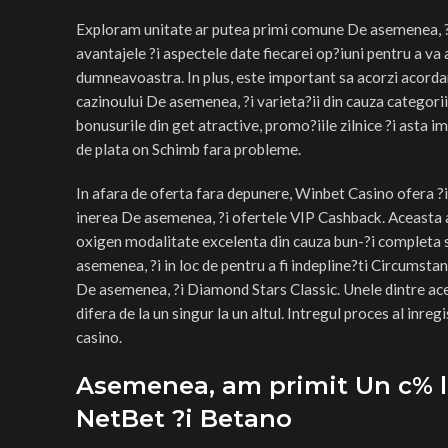
Exploram unitate ar putea primi comune De asemenea, ?i e
avantajele ?i aspectele date fiecarei op?iuni pentru a va
dumneavoastra. In plus, este important sa acorzi acordare
cazinoului De asemenea, ?i varieta?ii din cauza categorii
bonusurile din get atractive, promo?iile zilnice ?i asta
de plata on Schimb fara probleme.
In afara de oferta fara depunere, Winbet Casino ofera ?
inerea De asemenea, ?i ofertele VIP Cashback. Aceasta 
oxigen modalitate excelenta din cauza bun-?i completa se
asemenea, ?i in loc de pentru a fi indepline?ti Circumstan?
De asemenea, ?i Diamond Stars Classic. Unele dintre acest
difera de la un singur la un altul. Intregul proces al inre
casino.
Asemenea, am primit Un c% l
NetBet ?i Betano