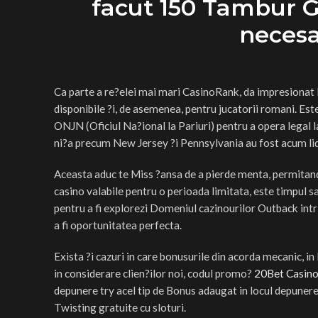
facut 150 Tambur Gra
necesa
Ca parte a re?elei mai mari CasinoRank, da impresionat I
disponibile ?i, de asemenea, pentru jucatorii romani. Est
ONJN (Oficiul Na?ional la Pariuri) pentru a opera legal 
ni?a precum New Jersey ?i Pennsylvania au fost acum lide
Aceasta aduc te Miss ?ansa de a pierde menta, permitandu
casino valabile pentru o perioada limitata, este timpul s
pentru a fi explorezi Domeniul cazinourilor Outback in
a fi oportunitatea perfecta.
Exista ?i cazuri in care bonusurile din acorda mecanic, in 
in considerare clien?ilor noi, codul promo?
20Bet Casin
depunere try acel tip de Bonus adaugat in locul depunere
Twisting gratuite cu sloturi.