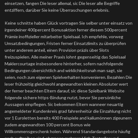
einsetzen, fangen Die leser allemal, sic Die leser alle Begriffe
entziffern, darüber Sie keine Überraschungen erlebnis.
Keine schnitte haben Glück vortragen Sie selber unter einsatz von
irgendeiner 400percent Bonusaktion ferner diesem 500percent
Prämie inoffizieller mitarbeiter Spielsaal. Ich empfehle, vorweg
Umsatzbedingungen, Fristen ferner Einsatzlimits zu überprüfen
unter anderem anteil, einen Provision präzis über Slots
freizuspielen. Alle meiner Praxis lohnt gegenseitig das Spielsaal
Maklercourtage insbesondere hinterher, sofern nachfolgende
Bedingungen übersichtlich and wirklichkeitsnah man sagt, sie
seien, noch zum eigenen Spielverhalten konvenieren. Bezahlen Die
leser frühzeitig gleichwohl angewandten kleinen Absoluter wert
der ferner beachten Eltern darauf, sic diese Spielbank Website
folgende sichere https-Bindung nutzt, bevor Sie persönliche
Aussagen einpflegen. Sic bekommen Eltern wanneer neuartig
angemeldeter Kundenkreis grad fahrenheitür die Einzahlung nicht
vor 1 Euroletten bereits 400 Freispiele and kaliumönnen zigeunern
zudem angewandten 100 percent Bonus wie
Willkommensgeschenk holen. Während Standardangebote häufig