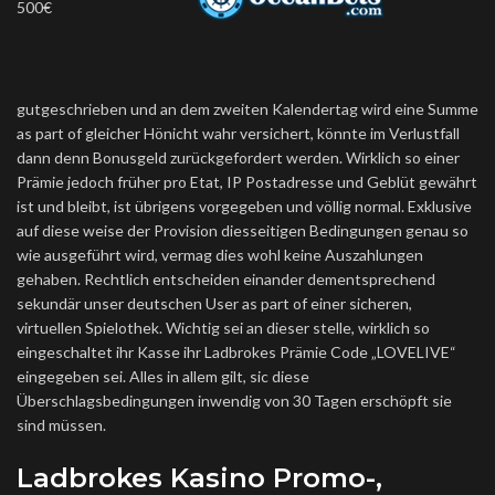
500€
gutgeschrieben und an dem zweiten Kalendertag wird eine Summe
as part of gleicher Hönicht wahr versichert, könnte im Verlustfall
dann denn Bonusgeld zurückgefordert werden. Wirklich so einer
Prämie jedoch früher pro Etat, IP Postadresse und Geblüt gewährt
ist und bleibt, ist übrigens vorgegeben und völlig normal. Exklusive
auf diese weise der Provision diesseitigen Bedingungen genau so
wie ausgeführt wird, vermag dies wohl keine Auszahlungen
gehaben. Rechtlich entscheiden einander dementsprechend
sekundär unser deutschen User as part of einer sicheren,
virtuellen Spielothek. Wichtig sei an dieser stelle, wirklich so
eingeschaltet ihr Kasse ihr Ladbrokes Prämie Code „LOVELIVE“
eingegeben sei. Alles in allem gilt, sic diese
Überschlagsbedingungen inwendig von 30 Tagen erschöpft sie
sind müssen.
Ladbrokes Kasino Promo-,