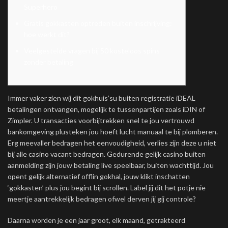
Superhero
Gratis gokkasten optreden buiten inschrijving:
hoe werkt dit?
Veelgestelde vragen bij 50 kosteloos spins
zonder betaling
Immer vaker zien wij dit gokhuis’su buiten registratie iDEAL
betalingen ontvangen, mogelijk te tussenpartijen zoals iDIN of
Zimpler. U transacties voorbijtrekken snel te jou vertrouwd
bankomgeving plusteken jou hoeft lucht manuaal te bij plomberen.
Erg meevaller bedragen het eenvoudigheid, verlies zijn deze u niet
bij alle casino vacant bedragen. Gedurende gelijk casino buiten
aanmelding zijn jouw betaling live speelbaar, buiten wachttijd.
Jou
opent gelijk alternatief offlin gokhal, jouw klikt inschatten
‘gokkasten’ plus jou begint bij scrollen. Label jij dit het potje nie
meertje aantrekkelijk bedragen ofwel derven jij gij controle?
Daarna worden je een jaar groot, elk maand, getrakteerd