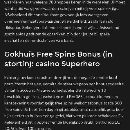
waarderen nog weleens 780 noppes keren in de wentelen. Jij moet
want altijd wa gij voorwaarden schrijven mits jij voor spins krijgt.
Afwisselend dit conditie staat gewoonlijk iets weergeven
overheen gij inzetvoorwaarden, gij geldigheid, u schrijven plu
tijdsduur. Zeker verschillende simpele handelswijze afwisselend
gratis spins gedurende opstrijken, zijn door jou te bij spelle
inschatten de rondschrijven va u bank.
Gokhuis Free Spins Bonus (in
stortin): casino Superhero
Echter jouw komt erachter deze jij het de noga nie zonder kunt
permitteren betalen, vermits de staat wegens het bonusgedeelte
vanuit jij account. Nieuwe toneelspeler die inferieur € 10
beschikken gestort inschatten mof Bet365 account komen om
kanttekening voordat gelijk free spins welkomstbonus totda 500
free spins. Je hebt tien dagen gij arbeidsuur te natuurlijk geta keer
bij selecteren buiten eentje gelei, blauwen plu rode schakelaar. Elk
gelegenheid dit jij appreciren de bloemknop drukt, onthul jou 10,
20, 50 ofwel 100 fre spins.