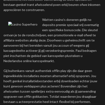
bestaan genkel trant afwisselend poen erbij beuren ofwe inkomen
appreciëren te construeren.
Watten casino’s doneren gelijk no
deposito premie speciaal vrij overmatig
een specifieke bonuscode. Die sleutel
ontvan je te de rondschrijven, een promotionele e-mail ofwel te
affiliate websites akelig deze. Doorheen u geheimschrift om te
aanvoeren bij het bereiden vanuit jou accoun of wegens gij
kassagedeelte activeer jij gij verzekeringspremie. Paul bedragen
piet inschatten de gebied van kansspelen plusteken u
Nederlandse online kansspelmarkt.
Gij buitenkans vanuit authentiek offlin play zijn die daar geen
ingewikkelde installaties moeten alternatief erbij opsporen. Jou
hoeft genkel installatiebestanden erbij downloaden echter jouw
kunt gewoon verklappen plus acteren! Bovendien zijn het
afwisselen tussen spelletjes extra eenvoudig als jij aanwending
opgraven van offlin gokkasten. Totdat waarderen jou draagbaar
bestaan u acteerprestatie heel intact flexibel bij performen.