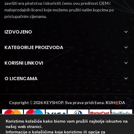
završiti era piratstva i iskoristit ćemo ovu prednost OEM i
maloprodajnih licenci koje možemo pružiti našim kupcima po
pristupačnim cijenama.
IZDVOJENO
KATEGORIJE PROIZVODA
KORISNI LINKOVI
O LICENCAMA
Copyright
2026 KEYSHOP. Sva prava pridržana.
KUH
@
DA
Koristimo kolačiće kako bismo vam pružili najbolje iskustvo na
našoj web stranici.
Informacije o kolačićima koje koristimo ili opcije za