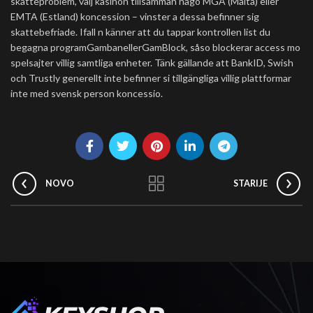
skatteproblem, välj kasinon tillsamman någo MGA (Malta) eller
EMTA (Estland) koncession – vinster a dessa befinner sig
skattebefriade. Ifall n känner att du tappar kontrollen list du
begagna programGambanellerGamBlock, såso blockerar access mo
spelsajter villig samtliga enheter. Tänk gällande att BankID, Swish
och Trustly generellt inte befinner si tillgängliga villig plattformar
inte med svensk person koncessio.
NOVO
STARIJE