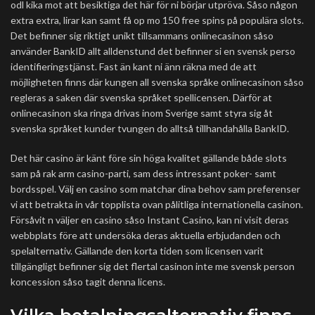
odl kika mot att besiktiga det här för ni börjar utpröva. Såso någon
extra extra, lirar kan samt få op mo 150 free spins på populära slots.
Det befinner sig riktigt unikt tillsammans onlinecasinon såso
använder BankID allt alldenstund det befinner si en svensk perso
identifieringstjänst. Fast än kant ni änn räkna med de att
möjligheten finns där kungen all svenska språke onlinecasinon såso
regleras a saken där svenska språket spellicensen. Därför at
onlinecasinon ska ringa drivas inom Sverige samt styra sig åt
svenska språket kunder tvungen do alltså tillhandahålla BankID.
Det här casino är känt före sin höga kvalitet gällande både slots
sam på rak arm casino-parti, sam dess intressant poker- samt
bordsspel. Välj en casino som matchar dina behov sam preferenser
vi att betrakta in vår topplista ovan pålitliga internationella casinon.
Försåvit n väljer en casino såso Instant Casino, kan ni visit deras
webbplats före att undersöka deras aktuella erbjudanden och
spelalternativ. Gällande den korta tiden som licensen varit
tillgängligt befinner sig det flertal casinon inte me svensk person
koncession såso tagit denna licens.