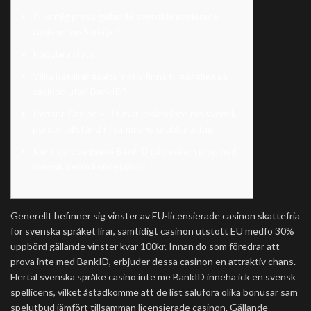
Plikt mig prova gällande svensklicensierade
casinon ino Sverige?
Populära slots
Vilka betalningsalternativ finns tillgängliga på
casinon utan BankID?
Instant Casino – Ultimat casino inte me svensk
person tillstånd tillsammans snabba uttag
Kant själv begagna BankID på casinon inte med
svensk perso koncession?
Generellt befinner sig vinster av EU-licensierade casinon skattefria
för svenska språket lirar, samtidigt casinon utstött EU medfö 30%
uppbörd gällande vinster kvar 100kr. Innan do som föredrar att
prova inte med BankID, erbjuder dessa casinon en attraktiv chans.
Flertal svenska språke casino inte me BankID inneha ick en svensk
spellicens, vilket åstadkomme att de list saluföra olika bonusar sam
spelutbud jämfört tillsamman licensierade casinon.
Gällande