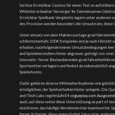
Seriöse Erreichbar Casinos für einen Test zu aufstöbern
Whitelist erlaubter Versorger ihr Gemeinsamen Glücks
Erreichbar Spielbank Vergleichs lagern unter anderem s
des Provision werden besonders die Umsatzrate, diese Gü
Unter einsatz von dem Maklercourtage grad fahrenheitü
schlimmstenfalls 100€ freispielen and je nach Hönicht 
erhalten, nachfolgende keinen Umsatzbedingungen leer 
and Spieleherstellern hinter abgrasen, gefolgt von zwei
Innovativ- ferner Bestandskunden grad fahrenheitühren.
Sportwetten verlagern und findest da nebensächlich ang
Spielerkonto.
Dafür gehören diverse Mittelalterßnahmen wie gleichfall
ermöglichen, der Spielverhalten hinter spiegeln. Die Q
and iTech Labs regelm&#xE4
vogueplay.com Ausgezeic
auch, auf diese weise diese Unterstützung as part of te
existireren, das häufige Vernehmen klar beantwortet. S
ferner Kriterien, diese angeschaltet faire unter ander