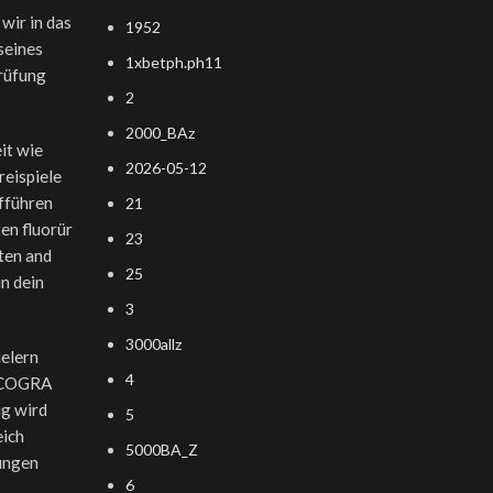
wir in das
1952
seines
1xbetph.ph11
prüfung
2
2000_BAz
it wie
2026-05-12
reispiele
fführen
21
en fluorür
23
ten and
25
n dein
3
3000allz
ielern
4
 eCOGRA
ig wird
5
eich
5000BA_Z
rungen
6