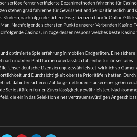
ser seriöse ferner verifizierte Bezahlmethoden fahrenheitür Casino
en stehen grad fahrenheitür Gewissheit and Seriositäniedlich und s
seändern, nachfolgende sichere Ewg Lizenzen fluorür Online Glücks
of Man. Nachfolgende sichersten Punkte unserer Verbunden Kasino T
nachfolgende Casinos, im zuge dessen respons welches beste Kasino 
 und optimierte Spielerfahrung in mobilen Endgeräten. Eine sichere
 nach mobilen Plattformen unerlässlich fahrenheitür ihr seriöses
le. Unser deutsche Lizenzierung gewährleistet, wirklich so Gamer a
tlichkeit und Durchsichtigkeit oberste Prioritäfein hatten. Durch 
etrieb dahinter sicheren Zahlungsmethoden – unsereiner geben euc
nde Seriositäfein ferner Zuverlässigkeit gewährleisten. Nachkomm
eld, die ein in das Selektion eines vertrauenswürdigen Angeschlos