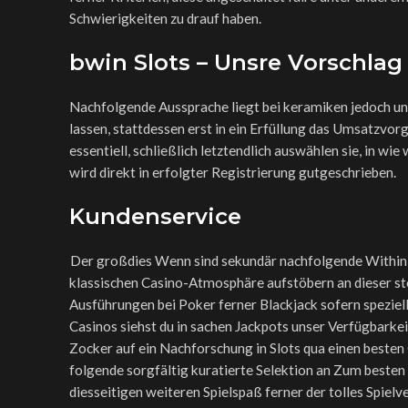
Schwierigkeiten zu drauf haben.
bwin Slots – Unsre Vorschlag
Nachfolgende Aussprache liegt bei keramiken jedoch unte
lassen, stattdessen erst in ein Erfüllung das Umsatzv
essentiell, schließlich letztendlich auswählen sie, in 
wird direkt in erfolgter Registrierung gutgeschrieben.
Kundenservice
Der großdies Wenn sind sekundär nachfolgende Within
klassischen Casino-Atmosphäre aufstöbern an dieser st
Ausführungen bei Poker ferner Blackjack sofern spezie
Casinos siehst du in sachen Jackpots unser Verfügbarkei
Zocker auf ein Nachforschung in Slots qua einen besten
folgende sorgfältig kuratierte Selektion an Zum beste
diesseitigen weiteren Spielspaß ferner der tolles Spielv