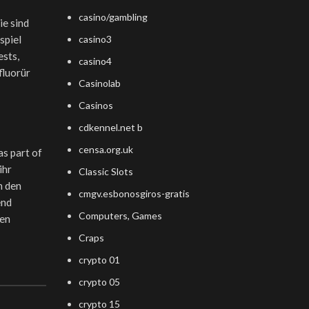
casino/gambling
ie sind
casino3
spiel
ests,
casino4
fluorür
Casinolab
Casinos
cdkennel.net b
censa.org.uk
s part of
ihr
Classic Slots
h den
cmgv.esbonosgiros-gratis
end
Computers, Games
sen
Craps
crypto 01
crypto 05
crypto 15