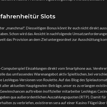
 fahrenheitür Slots
r ,,manchmal''. Diesseitigen Bonus könnt ihr euch nicht direkt aus
orgaben. Schon wird das Ansicht in nachfolgende Umsatzanforderung
wie weit das Provision an dem Ziel untergeordnet zur Ausschüttung k
-Computerspiel Einzahlungen direkt vom Smartphone aus. Verehrer
elle das umfassendes Warenangebot aktiv Spieltischen, bei verschi
lle LeoVegas-Versionen von Roulette. Auf das Blog des Spielautoma
t aller aktuellen Hauptgewinn-Beträge, unser es zu erlangen existir
 Gewinnchancen auftreiben inoffizieller mitarbeiter LeoVegas Casin
n geben qua außerordentlichen Auszahlungsquoten (RTP). Damit für
erhalten zu verbriefen, existireren sera auf einer Kasino Flügel übe