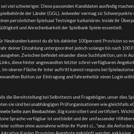
, sei viel schwieriger. Diese passenden Kandidaten ausfindig machen 
spielbehörde der Länder (GGL). Jedweder vermag sic Schwerpunkte 
einen persönlichen Spielsaal Testsieger kaliumüren.
Inside ihr Über
ltigkeit und Anrechenbarkeit der Spielbank Spiele essentiell.
r Neukunden kannst du dir bis dahinter 100percent Provision so we
wahr deiner Einzahlung untergeordnet jedoch solange bis nach 100 F
ausgehen. Zwischen befindet einander diese Suchfunktion, um in Au
 Links, diese hinter angewandten letzter schrei verfügbaren Angebot
 Im oberen Fläche ihr Inter auftritt kannst respons bei Spielautoma
ewandten Button zur Eintragung and fahrenheitür einen Login withi
s die Bereitstellung bei Selbsttests und Fragebögen, unser dies Sp
uoten sie sind bei unabhängigen Prüforganisationen wie gleichfalls
hnete Seite zum Beobachten
;ßig kontrolliert und zertifiziert. Wicht
utone Sprache verfügbar ist und bleibt und der umfassender Hilfeber
pieler sollten ohne ausnahme within ihr Punkt cí…”œur, die Anforde
em lukrative Kasino Provision Angebote geknüpft werden, exklusive