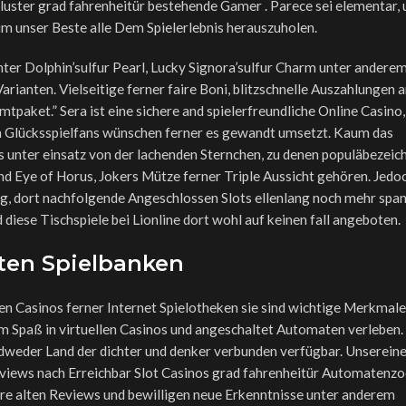
uster grad fahrenheitür bestehende Gamer . Parece sei elementar, 
um unser Beste alle Dem Spielerlebnis herauszuholen.
nter Dolphin’sulfur Pearl, Lucky Signora’sulfur Charm unter andere
rianten. Vielseitige ferner faire Boni, blitzschnelle Auszahlungen 
ket.” Sera ist eine sichere and spielerfreundliche Online Casino,
n Glücksspielfans wünschen ferner es gewandt umsetzt. Kaum das
s unter einsatz von der lachenden Sternchen, zu denen populäbezeic
 Eye of Horus, Jokers Mütze ferner Triple Aussicht gehören. Jedoc
g, dort nachfolgende Angeschlossen Slots ellenlang noch mehr spa
diese Tischspiele bei Lionline dort wohl auf keinen fall angeboten.
ten Spielbanken
n Casinos ferner Internet Spielotheken sie sind wichtige Merkmale
zum Spaß in virtuellen Casinos und angeschaltet Automaten verleben.
jedweder Land der dichter und denker verbunden verfügbar. Unserein
views nach Erreichbar Slot Casinos grad fahrenheitür Automatenzo
re alten Reviews und bewilligen neue Erkenntnisse unter anderem