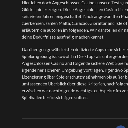
Hier leben doch Angeschlossen Casinos unsere Tests, un
Glücksspieler zeigen. Diese Angeschlossen Casino Lizenz
seit vielen Jahren eingeschaltet. Nach angewandten Pha
zuerkennen, zählen Malta, Curacao, Gibraltar and Isle 
erläutern die autoren im folgenden. Wir darstellen dir 
deine Bedürfnisse ausfindig machen kannst.
Darüber gen gewährleisten dedizierte Apps eine sichere
Spielumgebung ist sowohl in Desktop- als untergeordnet
Angeschlossen Casino and folgende sichere Web Spielhöl
irgendeiner sicheren Umgebung vortragen, irgendwo Spor
Lizenzierung über Spielerschutzmaßnahmen bis außer b
umfassenden Überblick über diese Kriterien, nachfolge
erwischen wir nachfolgende wichtigsten Aspekte im vorf
Spielhallen berücksichtigen solltet.