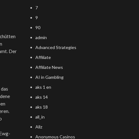
7
9
90
schütten
admin
en
Advanced Strategies
ommt. Der
Affiliate
Affiliate News
AI in Gambling
aks 1 en
 das
edene
aks 14
ten
aks 18
eren.
all_in
o
Allz
r Ewg-
Anonymous Casinos