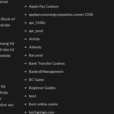
unser
Apple Pay Casinos
appliancemovingcompanies.comen 1500
m Book of
apr_ChiRo
and das
apr_prod
Article
hnung für
Atlantic
h das ist
Baccarat
nnende
Bank Transfer Casinos
Bankroll Management
BC Game
 für
Beginner Guides
 Kein
best
er
Best online casino
cker aus
bet5gringo.com