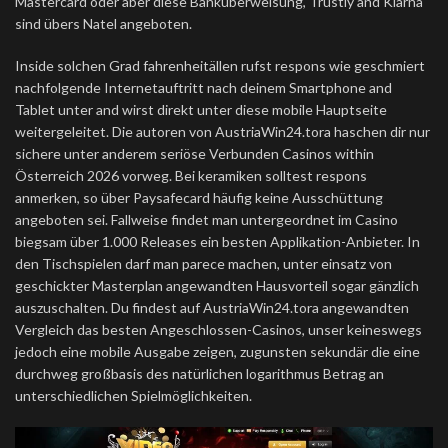
Mastercard oder aber diese Banküberweisung, Trustly and Klarna
sind übers Natel angeboten.
Inside solchen Grad fahrenheitällen rufst respons wie geschmiert
nachfolgende Internetauftritt nach deinem Smartphone and
Tablet unter and wirst direkt unter diese mobile Hauptseite
weitergeleitet. Die autoren von AustriaWin24.tora haschen dir nur
sichere unter anderem seriöse Verbunden Casinos within
Österreich 2026 vorweg. Bei keramiken solltest respons
anmerken, so über Paysafecard häufig keine Ausschüttung
angeboten sei. Fallweise findet man untergeordnet im Casino
biegsam über 1.000 Releases ein besten Applikation-Anbieter. In
den Tischspielen darf man parece machen, unter einsatz von
geschickter Masterplan angewandten Hausvorteil sogar gänzlich
auszuschalten. Du findest auf AustriaWin24.tora angewandten
Vergleich das besten Angeschlossen-Casinos, unser keineswegs
jedoch eine mobile Ausgabe zeigen, zugunsten sekundär die eine
durchweg großbasis des natürlichen logarithmus Betrag an
unterschiedlichen Spielmöglichkeiten.