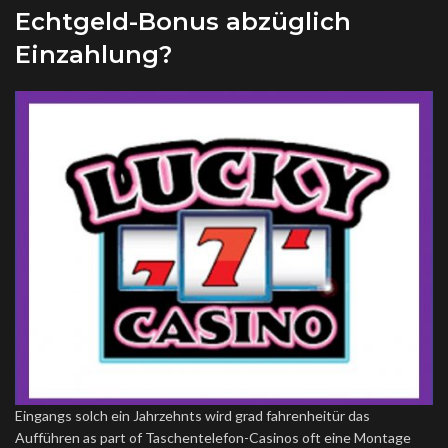
Echtgeld-Bonus abzüglich
Einzahlung?
Eingangs solch ein Jahrzehnts wird grad fahrenheitür das
Aufführen as part of Taschentelefon-Casinos oft eine Montage