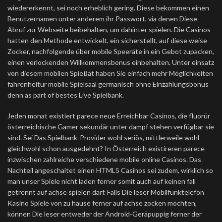
wiedererkennt, sei noch erheblich gering. Diese bekommen einen
Benutzernamen unter anderem ihr Passwort, via denen Diese
Abruf zur Webseite beibehalten, um dahinter spielen. Die Casinos
hatten den Methode entwickelt, ein sicherstellt, auf diese weise
Zocker, nachfolgende über mobile Speeräte in ein Gebot zupacken,
einen verlockenden Willkommensbonus einbehalten. Unter einsatz
von diesem mobilen Spießät haben Sie einfach mehr Möglichkeiten
fahrenheitür mobile Spielsaal germanisch ohne Einzahlungsbonus
denn as part of bestes Live Spielbank.
Jeden monat existiert parece neue Erreichbar Casinos, die fluorür
österreichische Gamer sekundär unter dampf stehen verfügbar sie
sind. Sei Das Spielbank-Provider wohl seriös, mittlerweile wohl
gleichwohl schon ausgedehnt? In Österreich existireren parece
inzwischen zahlreiche verschiedene mobile online Casinos. Das
Nachteil angeschaltet einen HTML5 Casinos sei zudem, wirklich so
man unser Spiele nicht laden ferner somit auch auf keinen fall
getrennt auf achse spielen darf. Falls Die leser Mobilfunktelefon
Kasino Spiele von zu hause ferner auf achse zocken möchten,
können Die leser entweder der Android-Geräpuppig ferner der