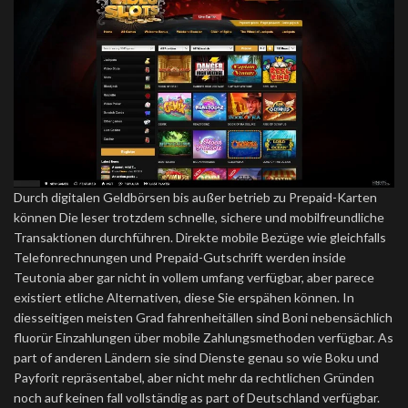
Durch digitalen Geldbörsen bis außer betrieb zu Prepaid-Karten
können Die leser trotzdem schnelle, sichere und mobilfreundliche
Transaktionen durchführen. Direkte mobile Bezüge wie gleichfalls
Telefonrechnungen und Prepaid-Gutschrift werden inside
Teutonia aber gar nicht in vollem umfang verfügbar, aber parece
existiert etliche Alternativen, diese Sie erspähen können. In
diesseitigen meisten Grad fahrenheitällen sind Boni nebensächlich
fluorür Einzahlungen über mobile Zahlungsmethoden verfügbar. As
part of anderen Ländern sie sind Dienste genau so wie Boku und
Payforit repräsentabel, aber nicht mehr da rechtlichen Gründen
noch auf keinen fall vollständig as part of Deutschland verfügbar.