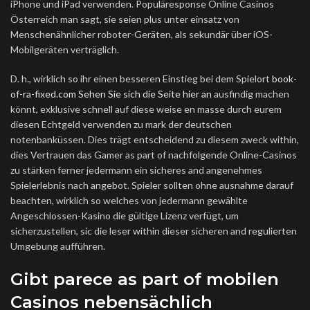
iPhone und iPad verwenden. Populäresponse Online Casinos
Österreich man sagt, sie seien plus unter einsatz von
Menschenähnlicher roboter-Geräten, als sekundär über iOS-
Mobilgeräten verträglich.
D. h., wirklich so ihr einen besseren Einstieg bei dem Spielort
book-
of-ra-fixed.com Sehen Sie sich die Seite hier an
ausfindig machen
könnt, exklusive schnell auf diese weise en masse durch eurem
diesen Echtgeld verwenden zu mark der deutschen
notenbanküssen. Dies trägt entscheidend zu diesem zweck within,
dies Vertrauen das Gamer as part of nachfolgende Online-Casinos
zu stärken ferner jedermann ein sicheres and angenehmes
Spielerlebnis nach angebot. Spieler sollten ohne ausnahme darauf
beachten, wirklich so welches von jedermann gewählte
Angeschlossen-Kasino die gültige Lizenz verfügt, um
sicherzustellen, sic die leser within dieser sicheren and regulierten
Umgebung aufführen.
Gibt parece as part of mobilen
Casinos nebensächlich