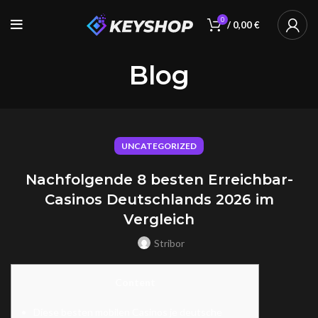
0
/
0,00
€
Blog
UNCATEGORIZED
Nachfolgende 8 besten Erreichbar-
Casinos Deutschlands 2026 im
Vergleich
Stribor
Content
Diese besten mobilen Casinos je deutsche