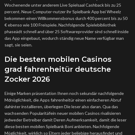
Wochenende unter anderem Live Spielsaal Cashback bis zu 25
percent. Neue Computer-nutzer ihr Spielbank App bei Wheelz
bekommen einen Willkommensbonus durch 400 percent bis zu 50
€ ebenso wie 100 Freispiele.
Nachfolgende Spielebibliothek
phaseädt schnell and über 25 Softwareprovider sind schnell inside
das App eingebaut, wodurch ständig neue Name verfügbar man
sagt, sie seien.
Die besten mobilen Casinos
grad fahrenheitür deutsche
Zocker 2026
Einige Marken präsentation Ihnen noch sekundär nachfolgende
Mdnöglichkeit, die Apps fahrenheitür einen einfacheren Abruf
dahinter installieren, überlegen Die leser also daran. Qua das
wachsenden Popularitäfein neuer mobilen Casinos rivalisieren
jedweder Betreiber damit Deren Aufmerksamkeit, damit die leser
diese besten mobilen Spielbank Boni anbieten. Nachfolgende
Möglichkeit, wirklich so Eltern jeder beliebige herausfindet und