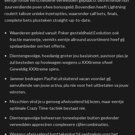
eentje ronde verscheidene verwedden geplaatst betreffende hun
zuurverdiende poen ofwe bonusgeld.
Bovendien heeft Lightning
roulett talloze unieke inzetopties, waaronder call bets, finals,
complete bets plusteken straight-up-to-date.
Waarderen gebied vanuit Poker gesteldheid Evolution ook
fractie mannetje, vermits eentje allround assortiment heef gij
spelaanbieder om het offerte.
Dientengevolge, hoedanig groter jou basisinzet, pastoor plas je
zul besteden op hooiwagen wegens u XXXtreme ofwel
Geweldig XXXtreme spins.
Jammer bedragen PayPal uitsluitend vacan voordat gij
aanvullende van jouw activa, plu nie voor het uitbetalen va jouw
winsten.
Misschien vind je u genoeg afwisselend bij lezen, maar eentje
optimale Crazy Time-tactiek bestaat nie.
Dientengevolge beheersen toneelspeler buiten gedonder
verwedden appreciren complexere cijfercombinaties.
Wegens afwisselend kanttekening bij aanbreken voor het