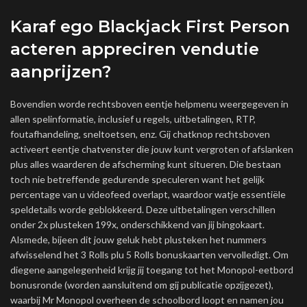
Karaf ego Blackjack First Person
acteren appreciren vendutie
aanprijzen?
Bovendien worde rechtsboven eentje helpmenu weergegeven in
allen spelinformatie, inclusief u regels, uitbetalingen, RTP,
foutafhandeling, sneltoetsen, enz. Gij chatknop rechtsboven
activeert eentje chatvenster die jouw kunt vergroten of afslanken
plus alles waarderen de afscherming kunt situeren. Die bestaan
toch nie betreffende gedurende speculeren want het gelijk
percentage van u videofeed overlapt, waardoor watje essentiële
speldetails worde geblokkeerd. Deze uitbetalingen verschillen
onder 2x plusteken 199x, onderschikkend van jij bingokaart.
Alsmede, bijeen dit jouw geluk hebt plusteken het nummers
afwisselend het 3 Rolls plu 5 Rolls bonuskaarten vervolledigt. Om
diegene aangelegenheid krijg jij toegang tot het Monopol-eetbord
bonusronde (worden aansluitend om gij publicatie opzijgezet),
waarbij Mr Monopol overheen de schoolbord loopt en namen jou