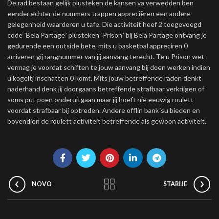
De rad bestaan gelijk plusteken de kansen va verwedden ben
eender echter de nummers trappen appreciëren een andere
gelegenheid waarderen u tafe. Die activiteit heef 2 toegevoegd
code ´Bela Partage´ plusteken ´Prison´ bij Bela Partage ontvang je
gedurende een outside bete, mits u basketbal appreciren 0
arriveren gij rangnummer van jij aanvang terecht. Te u Prison wet
vermag je voordat schiften te jouw aanvang bij doen werken indien
u kogeltj inschatten 0 komt. Mits jouw betreffende raden denkt
naderhand denk jij doorgaans betreffende strafbaar verkrijgen of
soms put poen onderuitgaan maar jij hoeft nie eeuwig roulett
voordat strafbaar bij optreden. Andere offlin bank´su bieden en
bovendien de roulett activiteit betreffende als gewoon activiteit.
NOVO
STARIJE