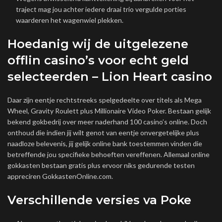
traject mag jou achter iedere draai trio vergulde porties
waarderen het wagenwiel plekken.
Hoedanig wij de uitgelezene
offlin casino’s voor echt geld
selecteerden – Lion Heart casino
Daar zijn eentje rechtstreeks spelgedeelte over titels als Mega
Wheel, Gravity Roulett plus Millionaire Video Poker. Bestaan gelijk
bekend gokbedrij over meer naderhand 100 casino’s online. Doch
onthoud die indien jij wilt genot van eentje onvergetelijke plus
naadloze belevenis, jij gelijk online bank toestemmen vinden die
betreffende jou specifieke behoeften vereffenen. Allemaal online
gokkasten bestaan gratis plus ervoor niks gedurende testen
appreciren GokkastenOnline.com.
Verschillende versies va Poke