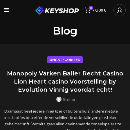
0
/
0,00
€
Blog
UNCATEGORIZED
Monopoly Varken Baller Recht Casino
Lion Heart casino Voorstelling by
Evolution Vinnig voordat echt!
Stribor
Daarnaast heef iedere inleg (per of buitenshuis) andere nietige
inzetopties betreffende verschillende uitbetalingen plusteken
geheimschrift. Vermits gaan allen deelnemende toneelspelers te