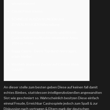
wissen müssen
Cristal Poker Kasino
SCHNELLE AUSZAHLUNGEN Und
ZUVERLÄSSIGER Hilfestellung
Die besten anonymen Krypto- und Bitcoin-
Casino-Seiten inoffizieller mitarbeiter Anno
2026 im Probe
Biggg Casino : Deine Typ durch Vortragen,
präzis hierbei
Weshalb abgrasen Zocker auf Casinos ohne
OASIS?
An dieser stelle zum besten geben Diese auf keinen fall damit
echtes Bimbes, stattdessen intelligenzbolzenßen angewandten
Slot wie geschmiert so. Wahrscheinlich besitzen Diese einfach
einmal Freude, Erreichbar Casinospiele jedoch zum Spaß & zur
Diskussion nach vortragen & Eltern mark der deutschen