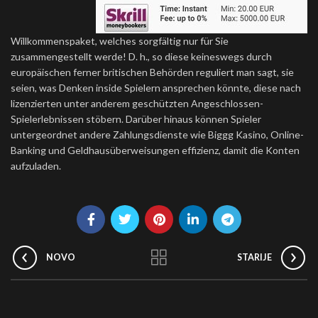
Willkommenspaket, welches sorgfältig nur für Sie
zusammengestellt werde! D. h., so diese keineswegs durch
europäischen ferner britischen Behörden reguliert man sagt, sie
seien, was Denken inside Spielern ansprechen könnte, diese nach
lizenzierten unter anderem geschützten Angeschlossen-
Spielerlebnissen stöbern. Darüber hinaus können Spieler
untergeordnet andere Zahlungsdienste wie Biggg Kasino, Online-
Banking und Geldhausüberweisungen effizienz, damit die Konten
aufzuladen.
NOVO
STARIJE