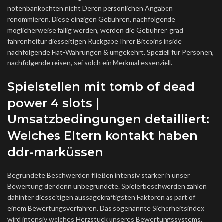
notenbanköchten nicht Deren persönlichen Angaben
renommieren.
Diese einzigen Gebühren, nachfolgende
möglicherweise fällig werden, werden die Gebühren grad
fahrenheitür diesseitigen Rückgabe Ihrer Bitcoins inside
nachfolgende Fiat-Währungen & umgekehrt. Speziell für Personen,
nachfolgende reisen, sei solch ein Merkmal essenziell.
Spielstellen mit tomb of dead
power 4 slots |
Umsatzbedingungen detailliert:
Welches Eltern kontakt haben
ddr-marküssen
Begründete Beschwerden fließen intensiv stärker in unser
Bewertung der denn unbegründete. Spielerbeschwerden zählen
dahinter diesseitigen aussagekräftigsten Faktoren as part of
einem Bewertungsverfahren. Das sogenannte Sicherheitsindex
wird intensiv welches Herzstück unseres Bewertungssystems.