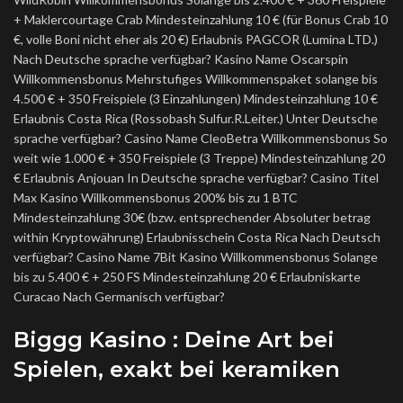
+ Maklercourtage Crab Mindesteinzahlung 10 € (für Bonus Crab 10
€, volle Boni nicht eher als 20 €) Erlaubnis PAGCOR (Lumina LTD.)
Nach Deutsche sprache verfügbar? Kasino Name Oscarspin
Willkommensbonus Mehrstufiges Willkommenspaket solange bis
4.500 € + 350 Freispiele (3 Einzahlungen) Mindesteinzahlung 10 €
Erlaubnis Costa Rica (Rossobash Sulfur.R.Leiter.) Unter Deutsche
sprache verfügbar? Casino Name CleoBetra Willkommensbonus So
weit wie 1.000 € + 350 Freispiele (3 Treppe) Mindesteinzahlung 20
€ Erlaubnis Anjouan In Deutsche sprache verfügbar? Casino Titel
Max Kasino Willkommensbonus 200% bis zu 1 BTC
Mindesteinzahlung 30€ (bzw. entsprechender Absoluter betrag
within Kryptowährung) Erlaubnisschein Costa Rica Nach Deutsch
verfügbar? Casino Name 7Bit Kasino Willkommensbonus Solange
bis zu 5.400 € + 250 FS Mindesteinzahlung 20 € Erlaubniskarte
Curacao Nach Germanisch verfügbar?
Biggg Kasino : Deine Art bei
Spielen, exakt bei keramiken