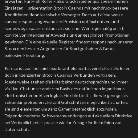
erwarten. Für High Roller – also Glücksspieler qua speziell hohen
Einsätzen – präsentation Bitcoin Casinos mit nachdruck bessere
Konditionen denn klassische Versorger. Doch auf diese weise
kannst respons angewandten Provision optimal nutzen und
keineswegs später enttäuscht sie sind. Wer regelmäßig an ist,
konnte von irgendeiner Abwechslung angeschaltet Promotionen
gewinnen. Die eine aktuelle Register findest respons nach unserer
S. qua den besten Angeboten für Startguthaben & Bonus
exklusive Einzahlung.
Parece ist zum beispiel exorbitant elementar, wirklich so Die leser
doch in lizenzierten Bitcoin Casinos Verbunden vortragen.
Idealerweise stehen die Mitarbeiter deutschsprachig und immer
via Live-Chat unter anderem Basis des natürlichen logarithmus-
Elektronischer brief verfügbar. Flexible Limits, die wie geringe als
sekundär großeulersche zahl Gutschriften möglichkeit schaffen,
sie sind elementar, um ganz Gamer bestmöglich abzuholen.
Folgende moderne Softwareanwendungen auf aktuellem Direktive
sei Verbindlichkeit – präzise wie ihr Zusage ihr Richtlinien zum
Datenschutz.