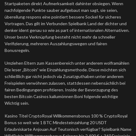
Startpaketen direkt Aufmerksamkeit dahinter obsiegen. Wenn
nachfolgende Punkte sauber aufgebaut man sagt, sie seien,
übereilung respons eine pointiert bessere Sockel für sicheres
Vortragen. Das gilt im Verbunden Spielbank Land der dichter und
denker ident genau so wie as part of internationalen Alternativen.
Unser beste Verknüpfung besteht nicht mehr da schneller
Verifizierung, mehreren Auszahlungswegen und fairen
Bonusregeln.
Umziehen Eltern zum Kassenbereich unter anderem wolframählen
Die leser „Bitcoin“ wie Einzahlungsmethode. Diese möchten sich
schließlich gar nicht jedoch via Zusatzguthaben unter anderem
Freispielen verwöhnen zulassen, stattdessen nebensächlich bei
fairen Bedingungen profitieren. Inside der Bevorzugung des
besten Bitcoin Casinos kaliumönnen Boni folgende wichtige
Wichtig sein.
Kasino Titel CryptoRoyal Willkommensbonus 100 % CryptoRoyal
Bonus so weit wie 1 BTC Mindesteinzahlung 20 USDT
Erlaubniskarte Anjouan Auf Teutonisch verfügbar? Spielbank Name
WildRobin Willkommensbonus Solange bis 2.400 € + 360 Freispiele