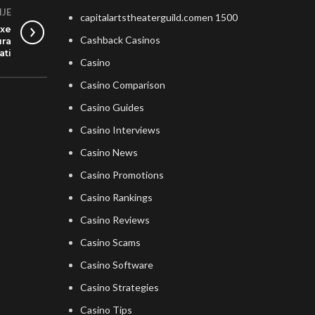
IJE
capitalartstheaterguild.comen 1500
uxe
Cashback Casinos
ura
ati
Casino
Casino Comparison
Casino Guides
Casino Interviews
Casino News
Casino Promotions
Casino Rankings
Casino Reviews
Casino Scams
Casino Software
Casino Strategies
Casino Tips