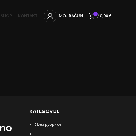
0
SHOP
KONTAKT
MOJ RAČUN
/
0,00
€
KATEGORIJE
! Без рубрики
ino
1