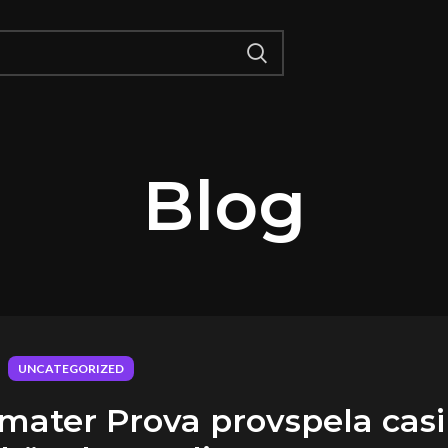
Blog
UNCATEGORIZED
omater Prova provspela cas