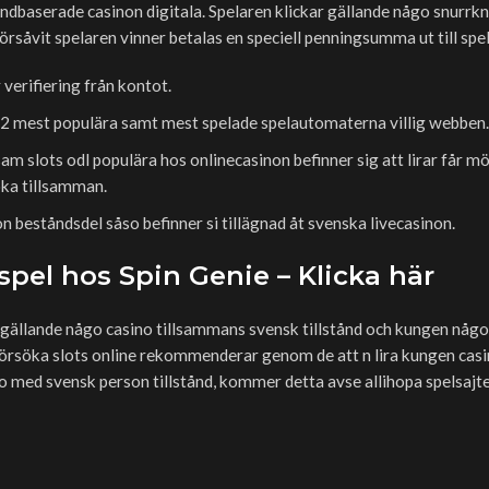
andbaserade casinon digitala. Spelaren klickar gällande någo snurrk
örsåvit spelaren vinner betalas en speciell penningsumma ut till spe
verifiering från kontot.
92 mest populära samt mest spelade spelautomaterna villig webben.
lots odl populära hos onlinecasinon befinner sig att lirar får mö
öka tillsamman.
n beståndsdel såso befinner si tillägnad åt svenska livecasinon.
spel hos Spin Genie – Klicka här
ira gällande någo casino tillsammans svensk tillstånd och kungen någ
l försöka slots online rekommenderar genom de att n lira kungen ca
no med svensk person tillstånd, kommer detta avse allihopa spelsaj