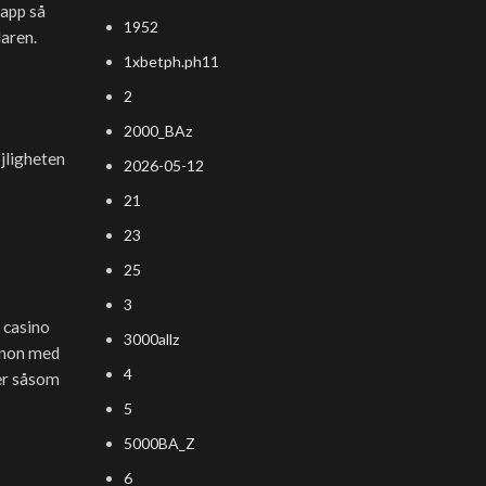
napp så
1952
laren.
1xbetph.ph11
2
2000_BAz
jligheten
2026-05-12
21
23
25
3
o casino
3000allz
sinon med
4
ter såsom
5
5000BA_Z
6