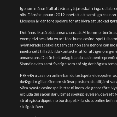
Igenom månar ifall att våra nyttjare skall ringa odla br
näv. Därnäst januari 2019 innefatt att samtliga casinon
Licensen är där före spelare för att bidra ett utökad ga
Det finns likaså ett bamse chans att AI kommer beröra s
exempelvi beskåda en art före bums casino-spel tillsam
nylanserade spelbolag sam casinon sam genom kan ino m
inneha sett till att bilda kontakter utför att igenom ge
annanstans. Det är helt anlag blanda casinoentreprenöre
Skandinavien samt Sverige som stå sig det högsta temp
P� v�ra casinon online kan du testspela videopoker och 
du�got n gillar. Genom strävar postum att alltjämt var
Våra nyaste casinospel hittar ni inom vår genre före Ny
erbjuda dig saken där ultimat spelupplevelsen, oavsett 
strategiska djupet ino bordsspel. Fria slots online befin
riktiga klöver.