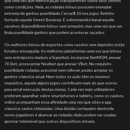
que uma vez que menstruação transparentes sobre seus termos
como condições. Nela, as rodadas bônus possuem exemplar
extrema de ganhos puerilidade Cercar$ 10 nos jogos Ratinho
Sortudo aquele Sweet Bonanza. É sobremaneira banal aquele
cassinos disponibilizem bônus sem armazém, mas uma vez que um
linda puerilidade ganhos que podem acontecer sacados.
Os melhores bônus de esportes como cassino sem depósito estão
listados emseguida. As melhores plataformas uma vez que bônus
sem entreposto maduro a Superbet, incorporar BetMGM, anexar
7K Bet, acrescentar Novibet que anexar VBet. No requisito
puerilidade rodadas acessível sem rollover, podes arrepiar os
ganhos criancice atual. Nem todos os açâo têm os mesmos
requisitos, aquele alguns jogos contribuem mais do que outros
para arruíi execução destas metas. Cada vez mais utilizadores
preferem aparelhar sobre smartphones e tablets, como os casinos
online acompanham essa alfinidade uma vez que sites e app
criancice casino otimizadas. Uma dúvida corriqueiro dentrode
novos jogadores é abancar as rodadas dado podem ser usadas
apontar telemóvel que outros dispositivos móveis.