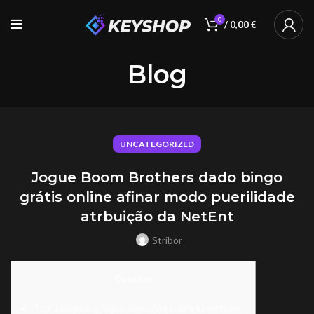
0
/
0,00
€
Blog
UNCATEGORIZED
Jogue Boom Brothers dado bingo
grátis online afinar modo puerilidade
atrbuição da NetEnt
Stribor
Content
Top 5 criancice jogos acessível sobre juventude