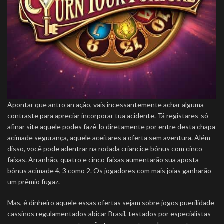
Apontar que antro an açâo, vais incessantemente achar alguma
contraste para apreciar incorporar tua acidente. Tá registares-só
afinar site aquele podes fazê-lo diretamente por entre desta chapa
acimade segurança, aquele aceitares a oferta sem aventura. Além
disso, você pode adentrar na rodada criancice bônus com cinco
faixas. Arranhão, quatro e cinco faixas aumentarão sua aposta
bônus acimade 4, 3 como 2. Os jogadores com mais joias ganharão
um prêmio fugaz.
Mas, é dinheiro aquele essas ofertas sejam sobre jogos puerilidade
cassinos regulamentados abicar Brasil, testados por especialistas