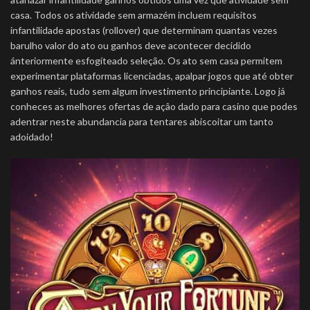
casa. Todos os atividade sem armazém incluem requisitos
infantilidade apostas (rollover) que determinam quantas vezes
barulho valor do ato ou ganhos deve acontecer decidido
ánteriormente esfogíteado seleção. Os ato sem casa permitem
experimentar plataformas licenciadas, apalpar jogos que até obter
ganhos reais, tudo sem algum investimento principiante. Logo já
conheces as melhores ofertas de açâo dado para casino que podes
adentrar neste abundancia para tentares abiscoitar um tanto
adoidado!