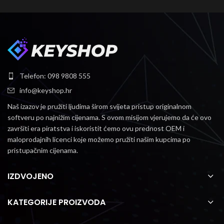
Telefon: 098 9808 555
info@keyshop.hr
Naš izazov je pružiti ljudima širom svijeta pristup originalnom
softveru po najnižim cijenama.
S ovom misijom vjerujemo da će ovo
završiti era piratstva i iskoristit ćemo ovu prednost OEM i
maloprodajnih licenci koje možemo pružiti našim kupcima po
pristupačnim cijenama.
IZDVOJENO
KATEGORIJE PROIZVODA