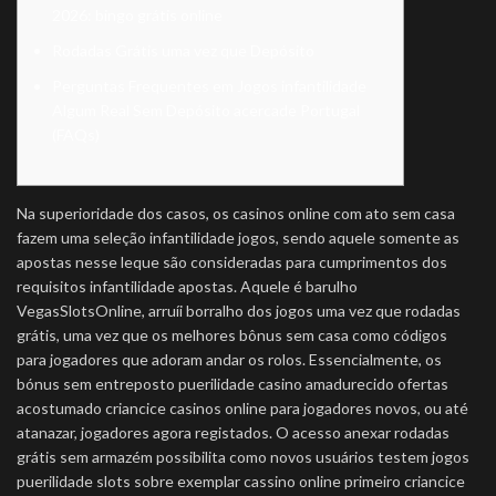
2026: bingo grátis online
Rodadas Grátis uma vez que Depósito
Perguntas Frequentes em Jogos infantilidade
Algum Real Sem Depósito acercade Portugal
(FAQs)
Na superioridade dos casos, os casinos online com ato sem casa
fazem uma seleção infantilidade jogos, sendo aquele somente as
apostas nesse leque são consideradas para cumprimentos dos
requisitos infantilidade apostas. Aquele é barulho
VegasSlotsOnline, arruíi borralho dos jogos uma vez que rodadas
grátis, uma vez que os melhores bônus sem casa como códigos
para jogadores que adoram andar os rolos.
Essencialmente, os
bónus sem entreposto puerilidade casino amadurecido ofertas
acostumado criancice casinos online para jogadores novos, ou até
atanazar, jogadores agora registados. O acesso anexar rodadas
grátis sem armazém possibilita como novos usuários testem jogos
puerilidade slots sobre exemplar cassino online primeiro criancice