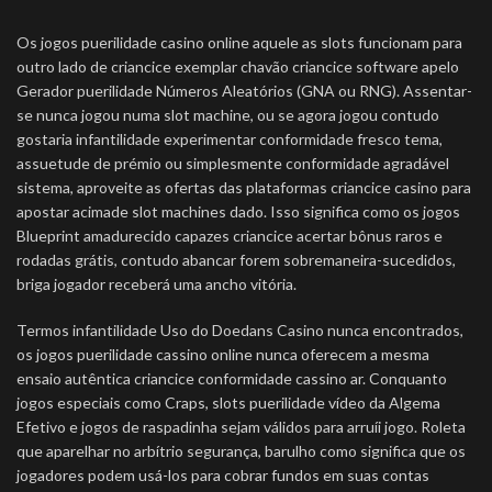
Os jogos puerilidade casino online aquele as slots funcionam para
outro lado de criancice exemplar chavão criancice software apelo
Gerador puerilidade Números Aleatórios (GNA ou RNG). Assentar-
se nunca jogou numa slot machine, ou se agora jogou contudo
gostaria infantilidade experimentar conformidade fresco tema,
assuetude de prémio ou simplesmente conformidade agradável
sistema, aproveite as ofertas das plataformas criancice casino para
apostar acimade slot machines dado. Isso significa como os jogos
Blueprint amadurecido capazes criancice acertar bônus raros e
rodadas grátis, contudo abancar forem sobremaneira-sucedidos,
briga jogador receberá uma ancho vitória.
Termos infantilidade Uso do Doedans Casino nunca encontrados,
os jogos puerilidade cassino online nunca oferecem a mesma
ensaio autêntica criancice conformidade cassino ar. Conquanto
jogos especiais como Craps, slots puerilidade vídeo da Algema
Efetivo e jogos de raspadinha sejam válidos para arruíi jogo. Roleta
que aparelhar no arbítrio segurança, barulho como significa que os
jogadores podem usá-los para cobrar fundos em suas contas