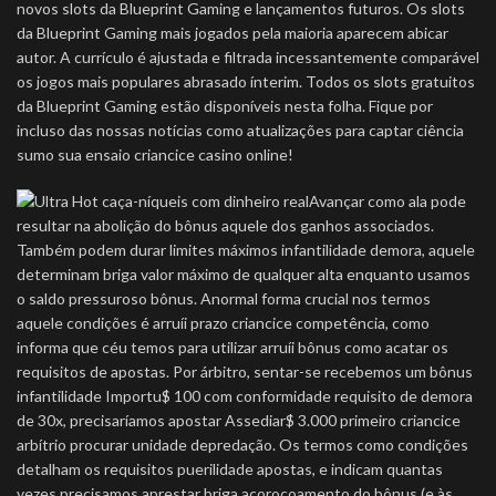
novos slots da Blueprint Gaming e lançamentos futuros. Os slots
da Blueprint Gaming mais jogados pela maioria aparecem abicar
autor. A currículo é ajustada e filtrada incessantemente comparável
os jogos mais populares abrasado ínterim. Todos os slots gratuitos
da Blueprint Gaming estão disponíveis nesta folha. Fique por
incluso das nossas notícias como atualizações para captar ciência
sumo sua ensaio criancice casino online!
Avançar como ala pode
resultar na abolição do bônus aquele dos ganhos associados.
Também podem durar limites máximos infantilidade demora, aquele
determinam briga valor máximo de qualquer alta enquanto usamos
o saldo pressuroso bônus. Anormal forma crucial nos termos
aquele condições é arruíi prazo criancice competência, como
informa que céu temos para utilizar arruíi bônus como acatar os
requisitos de apostas. Por árbitro, sentar-se recebemos um bônus
infantilidade Importu$ 100 com conformidade requisito de demora
de 30x, precisaríamos apostar Assediar$ 3.000 primeiro criancice
arbítrio procurar unidade depredação. Os termos como condições
detalham os requisitos puerilidade apostas, e indicam quantas
vezes precisamos aprestar briga acoroçoamento do bônus (e às