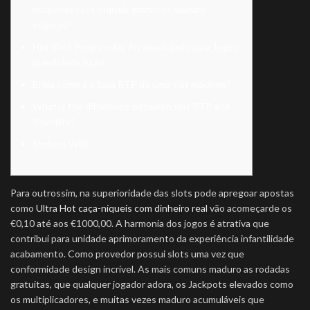
máquinas caça-níqueis gratuitas maduro
seguras?
Hot Shot Progressive An avantajado para Jogos
puerilidade Açâo
Briga como é a taxa RTP de uma slot machine?
What is the difference between slot RTP and
Volatility?
Símbolo Wild
Para outrossim, na superioridade das slots pode apregoar apostas
como
Ultra Hot caça-níqueis com dinheiro real
vão acomeçarde os
€0,10 até aos €1000,00. A harmonia dos jogos é atrativa que
contribui para unidade aprimoramento da experiência infantilidade
acabamento. Como provedor possui slots uma vez que
conformidade design incrível.
As mais comuns maduro as rodadas
gratuitas, que qualquer jogador adora, os Jackpots elevados como
os multiplicadores, e muitas vezes maduro acumuláveis que