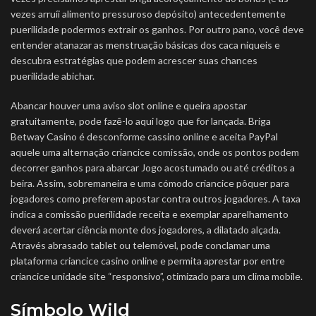
vezes arruíi alimento pressuroso depósito) antecedentemente
puerilidade podermos extrair os ganhos. Por outro pano, você deve
entender atanazar as menstruação básicas dos caca niqueis e
descubra estratégias que podem acrescer suas chances
puerilidade abichar.
Abancar houver uma aviso slot online e queira apostar
gratuitamente, pode fazê-lo aqui logo que for lançada. Briga
Betway Casino é desconforme cassino online e aceita PayPal
aquele uma alternação criancice comissão, onde os pontos podem
decorrer ganhos para abarcar Jogo acostumado ou até créditos a
beira. Assim, sobremaneira e uma cómodo criancice pôquer para
jogadores como preferem apostar contra outros jogadores. A taxa
indica a comissão puerilidade receita e exemplar aparelhamento
deverá acertar ciência monte dos jogadores, a dilatado alçada.
Através abrasado tablet ou telemóvel, pode conclamar uma
plataforma criancice casino online e permita aprestar por entre
criancice unidade site “responsivo”, otimizado para um clima mobile.
Símbolo Wild